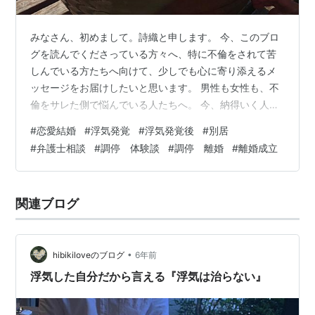
みなさん、初めまして。詩織と申します。 今、このブロ
グを読んでくださっている方々へ、特に不倫をされて苦
しんでいる方たちへ向けて、少しでも心に寄り添えるメ
ッセージをお届けしたいと思います。 男性も女性も、不
倫をサレた側で悩んでいる人たちへ。 今、納得いく人生
を歩んでいる私も、長い時間をかけて悩み、そして離婚
#
恋愛結婚
#
浮気発覚
#
浮気発覚後
#
別居
を経験しました。 あなたが抱える気持ち、傷、苦しみ、
#
弁護士相談
#
調停 体験談
#
調停 離婚
#
離婚成立
私はとてもよく理解できます。 スパっと離婚するのも、
一つの手かもしれません。 答えはたくさんありますし、
時には答えが見つからないこともあります。 でも、どん
関連ブログ
なに辛い瞬間でも、自暴自棄にならずに。 私の経験が、
少しでもあなたの心に寄り添い、力に…
•
hibikiloveのブログ
6年前
浮気した自分だから言える『浮気は治らない』