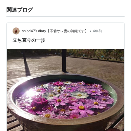
関連ブログ
•
shiori47’s diary【不倫サレ妻の詩織です】
4年前
立ち直りの一歩