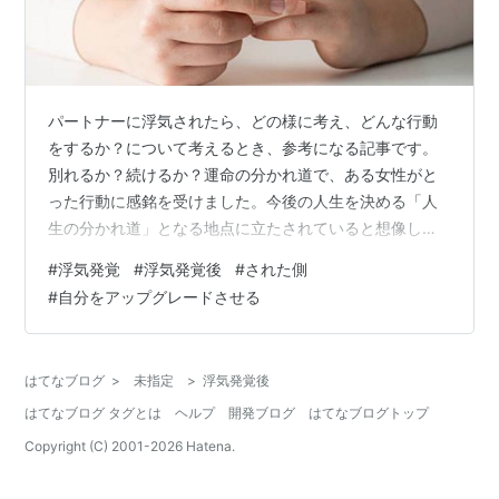
パートナーに浮気されたら、どの様に考え、どんな行動
をするか？について考えるとき、参考になる記事です。
別れるか？続けるか？運命の分かれ道で、ある女性がと
った行動に感銘を受けました。今後の人生を決める「人
生の分かれ道」となる地点に立たされていると想像しつ
つ、お読みいただけたらと思います。関連記事⇨ 浮気を
#
浮気発覚
#
浮気発覚後
#
された側
バラす人はエネルギー的な暴力を振るった事と同じなん
#
自分をアップグレードさせる
です 浮気発覚？そんな逆境をどう捉えるか？ もしもあな
たが恋人や夫など、パートナーに浮気されたらどうしま
すか！？ どうするか？なんて聞かれても、起こってもな
はてなブログ
>
未指定
>
浮気発覚後
いことについて答えられないですよね。私も答えられま
はてなブログ タグとは
ヘルプ
開発ブログ
はてなブログトップ
せん。だからこそ、ある友人の夫の浮気が発覚…
Copyright (C) 2001-
2026
Hatena.