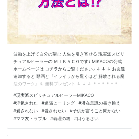
波動を上げて自分の望む 人生を引き寄せる 現実派スピリ
チュアルヒーラーの ＭＩＫＡＣＯです♪ MIKACOの公式
ホームページは コチラからご覧ください♪ ↓ ↓ ↓ お友達
追加すると 動画と『イライラから驚くほど 解放される魔
法のワーク』を 無料プレゼント ↓ ↓ ↓ ＊＊＊＊＊＊＊
＊＊＊＊＊＊＊＊＊＊＊＊ みなさんこんにちは 現実派ス
#
現実派スピリチュアルヒーラーMIKACO
ピリチュアルヒーラー MIKACOです♪ このブログをいつ
#
浮気された
#
遠隔ヒーリング
#
潜在意識の書き換え
もお読みいただき ありがとうございます♡ あなたに起き
#
愛されない
#
愛されたい
#
子供が言うこと聞かない
てるイヤな事・・・ について お話ししようと思います
#
ママ友トラブル
#
義理の親
#
口うるさい
自分に起きてるイヤな事・・・っていうと たとえば 「パ
ートナーの給料が少ないから生活がツラい」 …