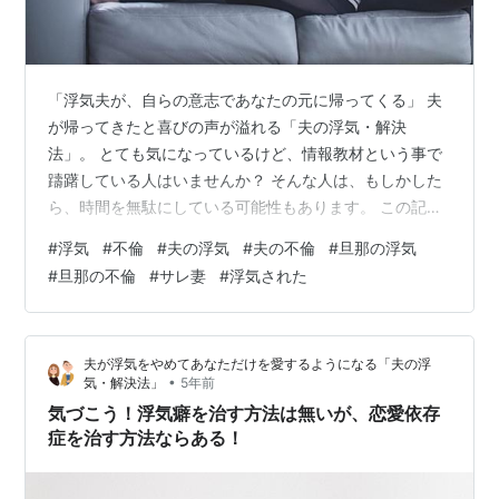
「浮気夫が、自らの意志であなたの元に帰ってくる」 夫
が帰ってきたと喜びの声が溢れる「夫の浮気・解決
法」。 とても気になっているけど、情報教材という事で
躊躇している人はいませんか？ そんな人は、もしかした
ら、時間を無駄にしている可能性もあります。 この記事
では、情報教材はあやしい？メリットは？という点につ
#
浮気
#
不倫
#
夫の浮気
#
夫の不倫
#
旦那の浮気
いて、解説していこうと思います。 情報教材はあやし
#
旦那の不倫
#
サレ妻
#
浮気された
い？ 世の中には、情報教材はあやしいといった風潮があ
りますよね。 しかし、真実を言えば「あやしいものもあ
る」というのが正解です。 俗にいう「稼ぐ系・情報教
夫が浮気をやめてあなただけを愛するようになる「夫の浮
材」の一部の人の売り方があやしすぎたため、残念なが
•
気・解決法」
5年前
ら良いものも懸念されているというのが事実。…
気づこう！浮気癖を治す方法は無いが、恋愛依存
症を治す方法ならある！