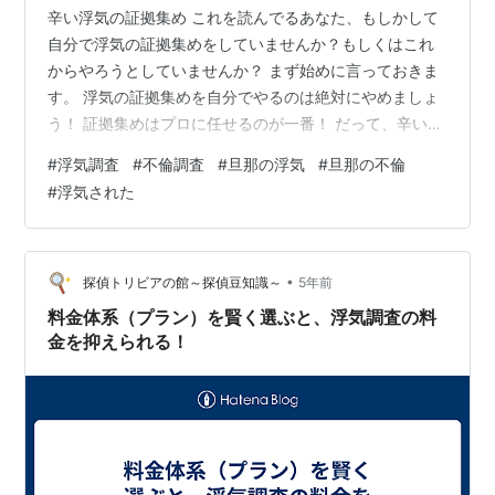
辛い浮気の証拠集め これを読んでるあなた、もしかして
自分で浮気の証拠集めをしていませんか？もしくはこれ
からやろうとしていませんか？ まず始めに言っておきま
す。 浮気の証拠集めを自分でやるのは絶対にやめましょ
う！ 証拠集めはプロに任せるのが一番！ だって、辛いう
えに自分ひとりでやるとマイナスな部分がたくさんだか
#
浮気調査
#
不倫調査
#
旦那の浮気
#
旦那の不倫
ら…このページでは浮気の証拠集めをプロに頼むべき3つ
#
浮気された
の理由をお伝えします。 それぞれのメリットデメリット
もお伝えするので、これから浮気の証拠集めをしようと
してる人はチェックしてください。 浮気の証拠集めをプ
ロに頼むべき理由 確実な証拠が手にはいる 旦那にバレる
•
探偵トリビアの館～探偵豆知識～
5年前
心配がない 精神的にいい 浮気…
料金体系（プラン）を賢く選ぶと、浮気調査の料
金を抑えられる！