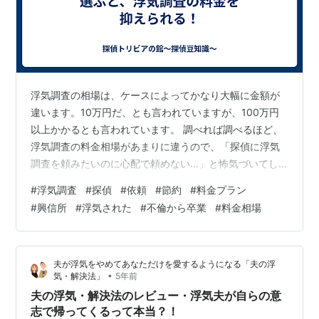
浮気調査の相場は、ケースによってかなり大幅に金額が
違います。10万円だ、とも言われていますが、100万円
以上かかるとも言われています。 調べれば調べるほど、
浮気調査の料金相場があまりに違うので、「探偵に浮気
調査を頼みたいのに心配で頼めない…」と怖気づいてし
てしまう人は多いでしょう。いずれにせよ安価ではない
#
浮気調査
#
探偵
#
依頼
#
節約
#
料金プラン
ため、事前にどんな調査内容なのかを確認しておくこと
#
興信所
#
浮気された
#
不倫から卒業
#
料金相場
も大切です。 なぜ浮気調査の料金相場に幅がでているの
か？ その理由はもちろんケースの違い、でもあります
が、浮気調査の料金体系の違いでもあります。 そこで、
夫が浮気をやめてあなただけを愛するようになる「夫の浮
浮気調査の料金を抑えたいのであれば、各探偵の採用し
•
気・解決法」
5年前
ている調査料金の料金体系（プラン）を知る…
夫の浮気・解決法のレビュー・浮気夫が自らの意
志で帰ってくるって本当？！