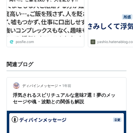
嘘もつかず、仕事に口出しせず、強い
コンプレックスもなく、趣味もあっ
て、浮気しない。こんな人、もう余っ
てない。
posfie.com
yashio.hatenablog.c
関連ブログ
•
ディバインメッセージ
1年前
浮気されるスピリチュアルな意味7選！夢のメッ
セージや魂・波動との関係も解説