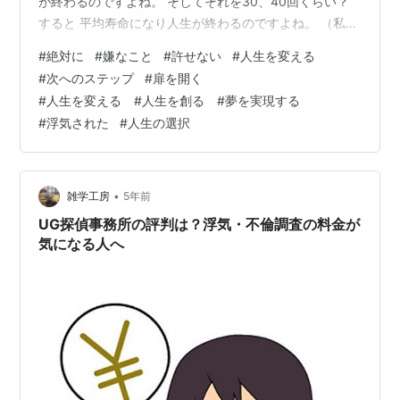
が終わるのですよね。 そしてそれを30、40回くらい？
すると 平均寿命になり人生が終わるのですよね。 （私の
今の年齢からすると。 もちろんもっと早く終わる場合も
#
絶対に
#
嫌なこと
#
許せない
#
人生を変える
ありますが。） 毎日を味わいながら行動して生きている
#
次へのステップ
#
扉を開く
つもりですが、 もっと一瞬一瞬を大事に味わって、感動
#
人生を変える #人生を創る #夢を実現する
しながら 日々を重ねていきたいなと思います。 さて、今
#
浮気された
#
人生の選択
の自分から、 こうありたい自分、こういきたい自分へと
自由に変わり、 生きたい世界を生きようと思う時、 その
扉を開く鍵があり…
•
雑学工房
5年前
UG探偵事務所の評判は？浮気・不倫調査の料金が
気になる人へ