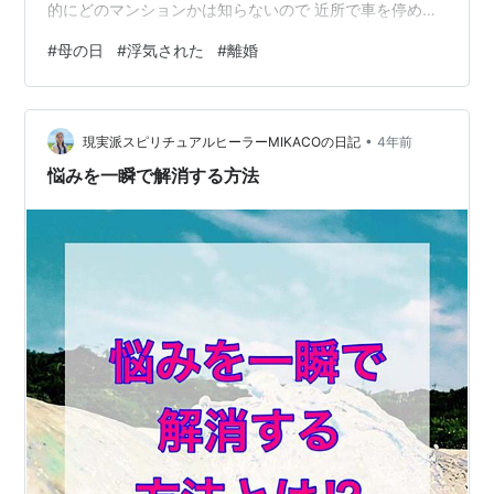
的にどのマンションかは知らないので 近所で車を停めて
待っていたらしい 母と歩道を歩いていたら うしろから駆
#
母の日
#
浮気された
#
離婚
け足の音が聞こえて 二人して脇によけて縦に歩いていた
ら なんと足音の正体は前夫 私達二人の前に 突然彼が現
れた そして 母が さっ！ と私の前に立ちはだかった 後ろ
•
手に私の手を握りしめて 身長148センチの小さな体で 胸
現実派スピリチュアルヒーラーMIKACOの日記
4年前
を張って 私を守ろうとしてくれた 前夫は Ritaはどこか…
悩みを一瞬で解消する方法