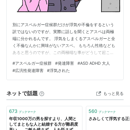
別にアスペルガー症候群だけが浮気や不倫をするという
訳ではないのですが、実際に話しを聞くとアスペは両極
端に分かれるんです。 浮気をしまくるアスペルガーと全
く不倫なんかに興味がないアスペ。 もちろん性格なども
あると思うのですが、この両極端な事がどうして起こる
のか？を考えてみたいと思います。 浮気をするアスペル
#
アスペルガー症候群
#
発達障害
#
ASD ADHD 大人
ガー症候群はどうして他に彼や彼女を作るのか？ する派
#
広汎性発達障害
#
浮気された
のアスペな人は、悪い事だとは一応理解しているのです
が、もしかしたら本当の意味では理解出来ていないのか
もしれません。 だって、、、 結婚しているのはお前だけ
ネットで話題
もっと見る
だし、それ以外は全部遊びだからいいんじゃ？ なんて結
構な割り切りが出来てしまうから(⌒-…
673
560
ブックマーク
ブックマーク
年収1000万の男を探すより、人間と
さみしくて浮気する正当
してまともな人と結婚する方が難易度
高い…。ご飯を残さず、人を貶さず、