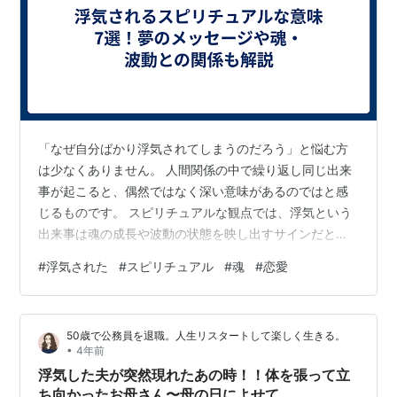
「なぜ自分ばかり浮気されてしまうのだろう」と悩む方
は少なくありません。 人間関係の中で繰り返し同じ出来
事が起こると、偶然ではなく深い意味があるのではと感
じるものです。 スピリチュアルな観点では、浮気という
出来事は魂の成長や波動の状態を映し出すサインだと考
えられています。 夢に浮気される場面が出てくるのも、
#
浮気された
#
スピリチュアル
#
魂
#
恋愛
心の奥にある不安や潜在的なメッセージが形をとって現
れる場合があります。 この記事では浮気されるスピリチ
ュアルな意味を7つに整理し、さらに夢や魂、波動とのつ
50歳で公務員を退職。人生リスタートして楽しく生きる。
ながりについて詳しく解説します。 読み進めることで、
•
4年前
自分の状況を理解しやすくなり、前向きに関係を見直す
浮気した夫が突然現れたあの時！！体を張って立
きっかけとなるでしょう。 浮気されるス…
ち向かったお母さん〜母の日によせて