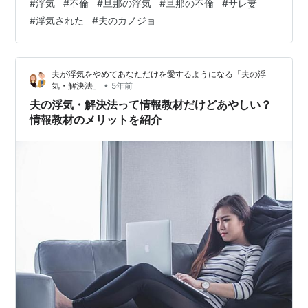
#
浮気
#
不倫
#
旦那の浮気
#
旦那の不倫
#
サレ妻
関係は良好に！」などなど。 浮気サレ妻たちからの喜び
#
浮気された
#
夫のカノジョ
の声が次々と寄せられる、金田秀子さんのマニュアル
「夫の浮気・解決法」をご存知ですか？ 今回は、このマ
ニュアルが気になっている人や、購入に躊躇している人
夫が浮気をやめてあなただけを愛するようになる「夫の浮
のために、「夫の浮気・解決法」について、まとめてみ
•
気・解決法」
5年前
ました。 「夫の浮気・解決法」のメリット・…
夫の浮気・解決法って情報教材だけどあやしい？
情報教材のメリットを紹介