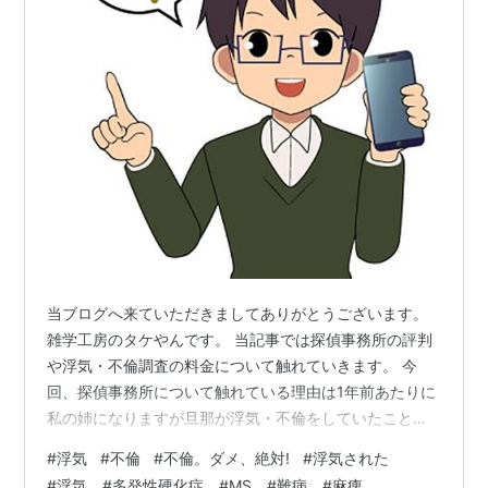
当ブログへ来ていただきましてありがとうございます。
雑学工房のタケやんです。 当記事では探偵事務所の評判
や浮気・不倫調査の料金について触れていきます。 今
回、探偵事務所について触れている理由は1年前あたりに
私の姉になりますが旦那が浮気・不倫をしていたことが
発覚し、結果的に離婚という形で話が終了しました。 も
#
浮気
#
不倫
#
不倫。ダメ、絶対!
#
浮気された
し、現在進行形でパートナーに浮気・不倫の前兆や不自
#
浮気 #多発性硬化症 #MS #難病 #麻痺