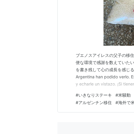
ブエノスアイレスの父子の移住
便な環境で感謝を数えていたい
を書き残して心の成長を感じるブログです。 
Argentina han podido verlo. E
y echarle un vistazo. ¡Si ti
ス…
#
いきなりステーキ
#
米騒動
#
アルゼンチン移住
#
海外で