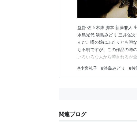
監督 佐々木康 脚本 新藤兼人 
水島光代 淡島みどり 三井弘
んだ。噂の娘はふたりとも噂
ち不明ですが、この作品の噂
いろいろな人から噂されるが全
た。上野からの汽車で切符を失
#
小宮礼子
#
淡島みどり
#
佐
困っている老婆に自分のキップ
ｗ。 そこに居合わせた娘は炭
関連ブログ