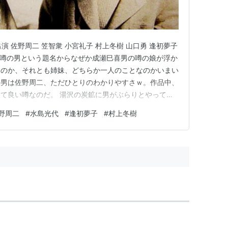
出演 佐野周二 笠智衆 小宮礼子 村上冬樹 山口勇 逢初夢子
次 噂の男という題名からなぜか成瀬巳喜男の噂の娘が浮か
なのか、それとも姉妹、どちらか一人のことなのかいまい
の男は佐野周二、ただひとりのわかりやすさｗ。作品中、
て良い噂なのだ。 湯沢の炭鉱に男がぶらりとやってき
くして運賃の3倍を払えと車掌（神田隆）から言われ、
野周二
#
水島光代
#
逢初夢子
#
村上冬樹
を譲ったりする男。 当時の神田隆、すご～く細かった
鉱の所…