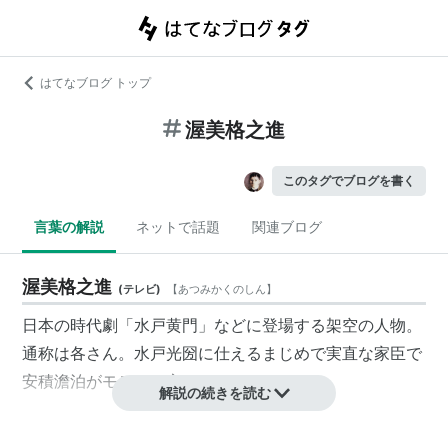
はてなブログ トップ
渥美格之進
このタグでブログを書く
言葉の解説
ネットで話題
関連ブログ
渥美格之進
(
テレビ
)
【
あつみかくのしん
】
日本の時代劇「水戸黄門」などに登場する架空の人物。
通称は各さん。水戸光圀に仕えるまじめで実直な家臣で
安積澹泊
がモデルと言われている。
解説の続きを読む