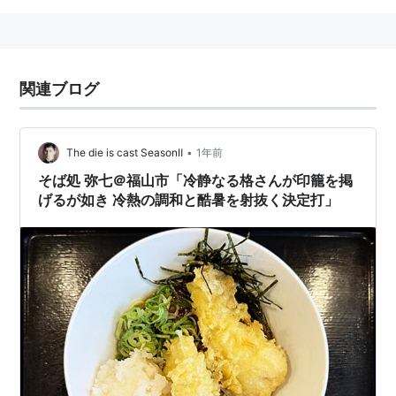
関連ブログ
•
The die is cast SeasonⅡ
1年前
そば処 弥七＠福山市「冷静なる格さんが印籠を掲
げるが如き 冷熱の調和と酷暑を射抜く決定打」