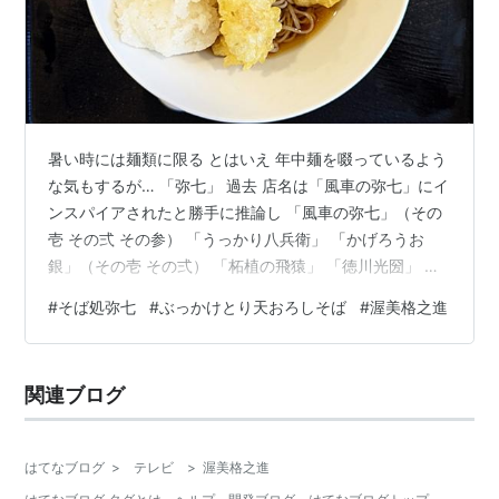
暑い時には麺類に限る とはいえ 年中麺を啜っているよう
な気もするが… 「弥七」 過去 店名は「風車の弥七」にイ
ンスパイアされたと勝手に推論し 「風車の弥七」（その
壱 その弍 その参） 「うっかり八兵衛」 「かげろうお
銀」（その壱 その弍） 「柘植の飛猿」 「徳川光圀」 に
ついて考察してきた 今回は 格さんこと「渥美格之進」
#
そば処弥七
#
ぶっかけとり天おろしそば
#
渥美格之進
「ぶっかけとり天おろしそば」 「渥美格之進」愛称は
「格さん」 水戸黄門の旅のお供として 助さん（佐々木助
三郎）とともに 黄門様を護衛する家臣の一人 感情的にな
関連ブログ
りやすい助さんとは対照的に 常に冷静で真面目な性格 黄
門様の身辺警護を忠実にこなし 旅の道中では 悪人たちの
様子を冷…
はてなブログ
>
テレビ
>
渥美格之進