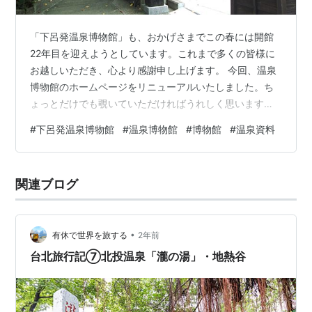
「下呂発温泉博物館」も、おかげさまでこの春には開館
22年目を迎えようとしています。これまで多くの皆様に
お越しいただき、心より感謝申し上げます。 今回、温泉
博物館のホームページをリニューアルいたしました。ち
ょっとだけでも覗いていただければうれしく思います。
https://geroonsen-museum.com/ 博物館の展示の様子を
#
下呂発温泉博物館
#
温泉博物館
#
博物館
#
温泉資料
少しだけ紹介させていただきます。 温泉博物館へのエン
トランス 下呂発温泉博物館の建物の外観 温泉が湧き出す
仕組みの説明 世界や日本の飲泉カップ 温泉地オリジナル
関連ブログ
の温泉細工 江戸時代の温泉番付 特別天然記念物「北投
石」や玉滴石（オパール）など、珍しい温泉沈殿物 温
泉…
•
有休で世界を旅する
2年前
台北旅行記⑦北投温泉「瀧の湯」・地熱谷