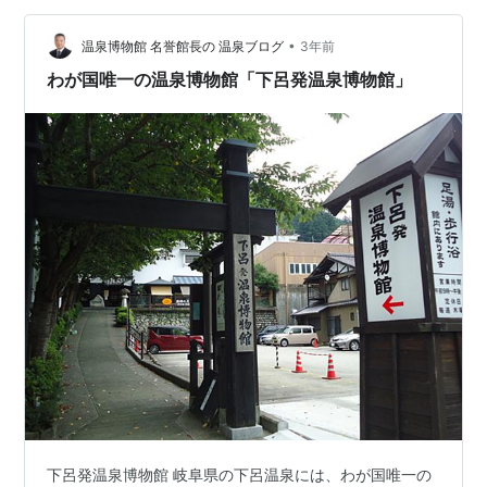
湾最終日、夕方の便で帰国する日です。まずは、朝から
ホテルをチェックアウトして観光へチェックイン・アウ
•
温泉博物館 名誉館長の 温泉ブログ
3年前
ト端末ホテ…
わが国唯一の温泉博物館「下呂発温泉博物館」
下呂発温泉博物館 岐阜県の下呂温泉には、わが国唯一の