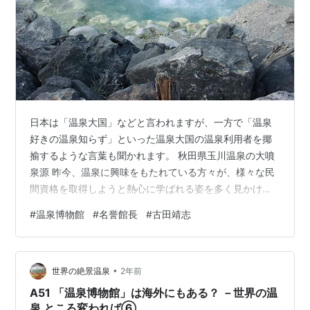
日本は「温泉大国」などと言われますが、一方で「温泉
好きの温泉知らず」といった温泉大国の温泉利用者を揶
揄するような言葉も聞かれます。 秋田県玉川温泉の大噴
泉源 昨今、温泉に興味をもたれている方々が、様々な民
間資格を取得しようと熱心に学ばれる姿を多く見かける
ようになりました。ただ温泉入浴を楽しむだけでなく、
#
温泉博物館
#
名誉館長
#
古田靖志
温泉について専門的に詳しく知りたいと望んでいらっし
ゃる方がたくさんいらっしゃるということです。 そうい
った「温泉が大好きで温泉についてさらに詳しく知りた
•
い」と思っていらっしゃるたくさんの方々に、少しでも
世界の絶景温泉
2年前
お役に立てることができればと思い、このブログを立ち
A51 「温泉博物館」は海外にもある？ －世界の温
あげてみました。 学術的な成果は難しい表現で…
泉 ところ変われば⑥