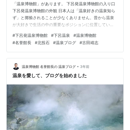
「温泉博物館」があります。 下呂発温泉博物館の入り口
下呂発温泉博物館の外観 日本人は「温泉好きの温泉知ら
ず」と揶揄されることが少なくありません。昔から温泉
が大好きで生活の中の重要なポジションに位置している
にも関わらず、学校教育の内容に登場してこないため、
#
下呂発温泉博物館
#
下呂温泉
#
温泉博物館
「温泉とは何か」といった本質的な理解は出遅れてきた
#
名誉館長
#
北投石
#
温泉ブログ
#
古田靖志
感があります。 そんな中で、下呂温泉の湯之島にある下
呂温泉株式会社（株式会社といっても温泉権を有したり
共同浴場等を運営している組織）の皆さんの高い志によ
ってつくられたのが、この下呂発温泉博物館です。少し
•
温泉博物館 名誉館長の 温泉ブログ
3年前
でも温泉の教育普及に貢献し、確かな温泉文…
温泉を愛して、ブログを始めました