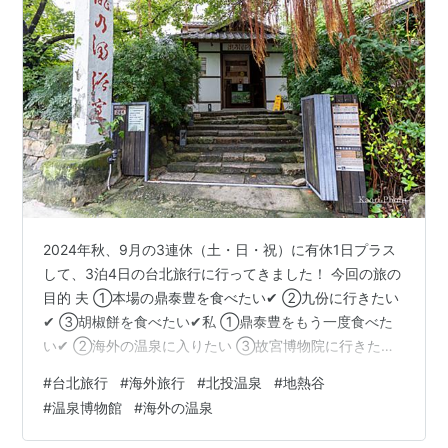
2024年秋、9月の3連休（土・日・祝）に有休1日プラス
して、3泊4日の台北旅行に行ってきました！ 今回の旅の
目的 夫 ①本場の鼎泰豊を食べたい✔ ②九份に行きたい
✔ ③胡椒餅を食べたい✔私 ①鼎泰豊をもう一度食べた
い✔ ②海外の温泉に入りたい ③故宮博物院に行きたい
✔ それでは、旅行記⑦４日目スタートです♨前回はこち
#
台北旅行
#
海外旅行
#
北投温泉
#
地熱谷
ら 旅行記 Day４ー前編ー 本日の予定 とりあえず朝マッ
#
温泉博物館
#
海外の温泉
ク 温泉「瀧の湯」へ向かうため、北投公園を抜ける 北投
温泉「瀧の湯」 地熱谷 旅行記 Day４ー前編ー 本日は台