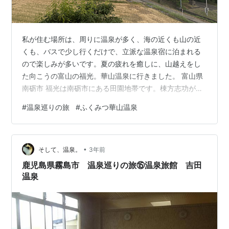
私が住む場所は、周りに温泉が多く、海の近くも山の近
くも、バスで少し行くだけで、立派な温泉宿に泊まれる
ので楽しみが多いです。夏の疲れを癒しに、山越えをし
た向こうの富山の福光。華山温泉に行きました。 富山県
南砺市 福光は南砺市にある田園地帯です。棟方志功が住
んでいたこともある場所だそうですが、あまり観光する
#
温泉巡りの旅
#
ふくみつ華山温泉
場所はなく、静かなのんびりした場所です。 温泉に行く
のが何故好きなのか、と考えると、やはりポイントはお
風呂と食事です。外食も楽しいのですが、たくさん食べ
•
て飲んで、家に帰ってからお風呂に入って寝るのが苦痛
そして、温泉。
3年前
です。そうなると、まず夕方温泉にゆっくり浸かり、き
鹿児島県霧島市 温泉巡りの旅⑮温泉旅館 吉田
れいになってから美味しいものをいただき、あと…
温泉