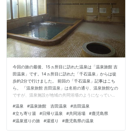
今回の旅の最後、15ヵ所目に訪れた温泉は「温泉旅館 吉
田温泉」です。14ヵ所目に訪れた「千石温泉」からは徒
歩約2分で行けました。 前回の「千石温泉」記事はこち
ら。 「温泉旅館 吉田温泉」は名前の通り、温泉旅館なの
ですが、温泉施設が地域の共同浴場のようになってい
て、地元の方が多く利用しています。 宿泊棟の入り口の
#
温泉
#
温泉旅館 吉田温泉
#
吉田温泉
横に受付があるので、入浴料を支払います。 立ち寄り湯
#
立ち寄り湯
#
日帰り温泉
#
共同浴場
#
鹿児島県
の営業時間がとても長く、朝6時から夜23時まで開いて
#
温泉巡りの旅
#
湯巡り
#
鹿児島県の温泉
いるので、いつでも気軽に立ち寄れます。 家族湯（全10
室）もあり、1時間500円で利用できます。 入浴料：大人