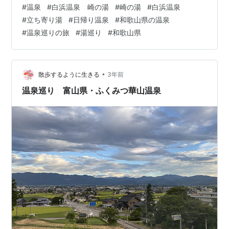
である白浜温泉にある「崎の湯」へは何度も訪れたこと
#
温泉
#
白浜温泉 崎の湯
#
崎の湯
#
白浜温泉
があるのですが、雄大なロケーションが楽しめる温泉と
#
立ち寄り湯
#
日帰り温泉
#
和歌山県の温泉
して、お気に入りの温泉のひとつなので、立ち寄りまし
#
温泉巡りの旅
#
湯巡り
#
和歌山県
た。 駐車場に車を停めて、温泉の入り口前にある券売機
で入浴券を購入し、すぐ横にいる係の方に入浴券を渡し
ます。 係の方から、スマホやカメラなどの撮影禁止及び
持ち込み禁止を伝えられます。スマホ…
•
散歩するように生きる
3年前
温泉巡り 富山県・ふくみつ華山温泉