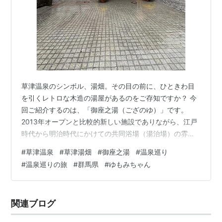
草津温泉のシンボル、湯畑。その目の前に、ひときわ目
を引くレトロな木造の湯屋があるのをご存知ですか？ 今
回ご紹介するのは、「御座之湯（ござのゆ）」です。
2013年オープンと比較的新しい施設でありながら、江戸
時代から明治時代にかけての共同浴場（湯治場）の雰囲
気を再現した、ノスタルジーあふれる空間が魅力です。
#
草津温泉
#
草津湯畑
#
御座之湯
#
温泉巡り
歴史を感じる建物、草津を代表する2種類の源泉、そして
#
温泉巡りの旅
#
群馬県
#
ゆもみちゃん
湯上がりの休憩まで、タイムスリップ気分で楽しんでき
た体験をレポートします！ 湯畑すぐ前！雨の日でも賑わ
う歴史の入口 御座之湯を訪れたのは午前10時半頃。あい
関連ブログ
にくの大雨にもかかわらず、さすが人気の施設、そこそ
こ人が入っていました。 受付でまず…