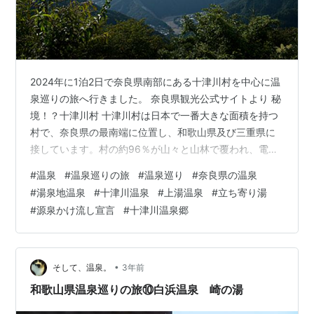
2024年に1泊2日で奈良県南部にある十津川村を中心に温
泉巡りの旅へ行きました。 奈良県観光公式サイトより 秘
境！？十津川村 十津川村は日本で一番大きな面積を持つ
村で、奈良県の最南端に位置し、和歌山県及び三重県に
接しています。村の約96％が山々と山林で覆われ、電車
や高速道路が通っていないので、大阪など都市部からは
#
温泉
#
温泉巡りの旅
#
温泉巡り
#
奈良県の温泉
車やバスで国道168号線を約2時間以上かけて行くしかあ
#
湯泉地温泉
#
十津川温泉
#
上湯温泉
#
立ち寄り湯
りません。それゆえ日本三大秘境の一つと言われていま
#
源泉かけ流し宣言
#
十津川温泉郷
す。 十津川村観光協会HPより 日本初の「源泉かけ流し
宣言」 十津川村には「湯泉地温泉」「十津川温泉」「上
湯温泉」の3つの温泉があり、「十津川温泉郷」と言われ
ています。これらの温泉地…
•
そして、温泉。
3年前
和歌山県温泉巡りの旅⑩白浜温泉 崎の湯