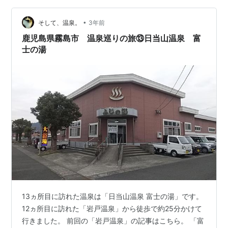
350円 小人150円 幼児80円 立ち寄り湯の営業時間：6時
～23時 定…
•
そして、温泉。
3年前
鹿児島県霧島市 温泉巡りの旅⑬日当山温泉 富
士の湯
13ヵ所目に訪れた温泉は「日当山温泉 富士の湯」です。
12ヵ所目に訪れた「岩戸温泉」から徒歩で約25分かけて
行きました。 前回の「岩戸温泉」の記事はこちら。 「富