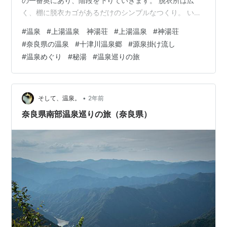
の一番奥にあり、階段を下りていきます。 脱衣所は広
く、棚に脱衣カゴがあるだけのシンプルなつくり。 いざ
温泉へ！ 浴室はそれほど広くありませんが、天井が高
#
温泉
#
上湯温泉 神湯荘
#
上湯温泉
#
神湯荘
く、窓も大きいことから圧迫感はありません。夜は窓の
#
奈良県の温泉
#
十津川温泉郷
#
源泉掛け流し
外は何も光がないので真っ暗ですが、翌朝、窓の外には
#
温泉めぐり
#
秘湯
#
温泉巡りの旅
山の景色が広がっていて、とても気持ちが良かったで
す。 浴室の左側に大人6～8人サイズの石造りの浴槽、右
側に洗い場があります。ちなみに「神湯荘」の温泉の中
でシャワーがあるの…
•
そして、温泉。
2年前
奈良県南部温泉巡りの旅（奈良県）