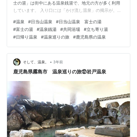
士の湯」は街中にある温泉銭湯で、地元の方が多く利用
しています。 入り口には「かけ流し温泉」の掲示が。温
泉への期待値が上がります。 建物の中に入り、右側にあ
#
温泉
#
日当山温泉
#
日当山温泉 富士の湯
る靴箱に靴を入れ、左側にある受付で入浴料を支払いま
#
富士の湯
#
温泉銭湯
#
共同浴場
#
立ち寄り湯
す。 入浴料： 大人（中学生以上）350円 小人（小学生以
#
日帰り温泉
#
温泉巡りの旅
#
鹿児島県の温泉
下）150円 営業時間：14時～22時半 定休日：不定休 受
付から男女別の入り口の前は広々とした休憩所があり、
入浴後もゆっくりと出来ます。 脱衣所は少々、レトロな
雰囲気がありま…
•
そして、温泉。
3年前
鹿児島県霧島市 温泉巡りの旅⑫岩戸温泉