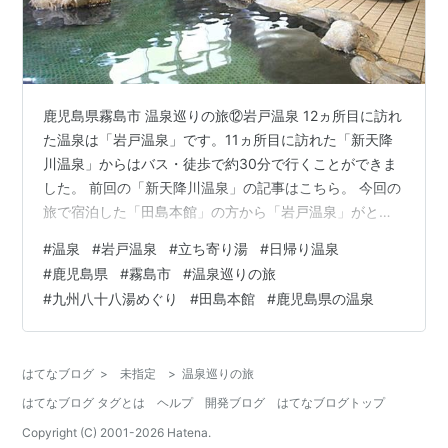
鹿児島県霧島市 温泉巡りの旅⑫岩戸温泉 12ヵ所目に訪れ
た温泉は「岩戸温泉」です。11ヵ所目に訪れた「新天降
川温泉」からはバス・徒歩で約30分で行くことができま
した。 前回の「新天降川温泉」の記事はこちら。 今回の
旅で宿泊した「田島本館」の方から「岩戸温泉」がとて
も良い温泉でおすすめと聞き、予定にはありませんでし
#
温泉
#
岩戸温泉
#
立ち寄り湯
#
日帰り温泉
たが、急遽、訪れることにしました。 「岩戸温泉」は立
#
鹿児島県
#
霧島市
#
温泉巡りの旅
ち寄り湯だけでなく、宿泊（素泊まり）も出来る温泉施
#
九州八十八湯めぐり
#
田島本館
#
鹿児島県の温泉
設で、「九州八十八湯めぐり～九州温泉道～」の対象施
設です。 受付棟に入り、受付横にある券売機で入浴券を
購入し、受付で渡し、温泉へ。 温泉は別の棟にあるの
はてなブログ
>
未指定
>
温泉巡りの旅
で、一旦、外に出て向かいます。 …
はてなブログ タグとは
ヘルプ
開発ブログ
はてなブログトップ
Copyright (C) 2001-
2026
Hatena.