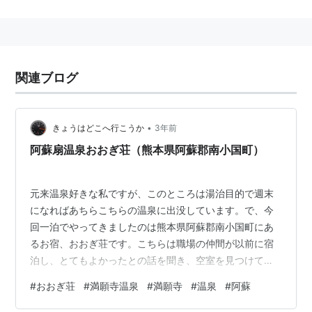
関連ブログ
•
きょうはどこへ行こうか
3年前
阿蘇扇温泉おおぎ荘（熊本県阿蘇郡南小国町）
元来温泉好きな私ですが、このところは湯治目的で週末
になればあちらこちらの温泉に出没しています。で、今
回一泊でやってきましたのは熊本県阿蘇郡南小国町にあ
るお宿、おおぎ荘です。こちらは職場の仲間が以前に宿
泊し、とてもよかったとの話を聞き、空室を見つけてす
っ飛んできた次第。 大木を切り出して造られた宿泊棟へ
#
おおぎ荘
#
満願寺温泉
#
満願寺
#
温泉
#
阿蘇
の入口（上段） 小国町の中心地からかなり離れた山あい
の小さなお宿で、たどり着くまでの道のりが結構たいへ