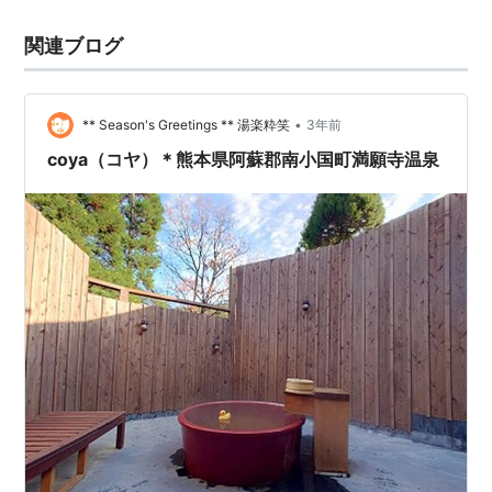
ん。クルマ一台がやっと通ることができるクソ狭い道を
関連ブログ
およそ2kmほど進まなければならず、相当な緊張感が味
わえます。 途中なんとか離合（りごう:クルマ同士がすれ
違うこと。共通語と思いきや方言らしく、主…
•
** Season's Greetings ** 湯楽粋笑
3年前
coya（コヤ）＊熊本県阿蘇郡南小国町満願寺温泉