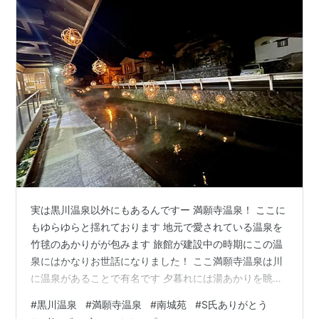
実は黒川温泉以外にもあるんですー 満願寺温泉！ ここに
もゆらゆらと揺れております 地元で愛されている温泉を
竹毬のあかりがが包みます 旅館が建設中の時期にこの温
泉にはかなりお世話になりました！ ここ満願寺温泉は川
に温泉があることで有名です 夕暮れには湯あかりを眺め
つつ温泉に入れます！ ※現在はコロナの関係で地元の方
#
黒川温泉
#
満願寺温泉
#
南城苑
#
S氏ありがとう
のみのご利用となっていますのでご注意ください オブジ