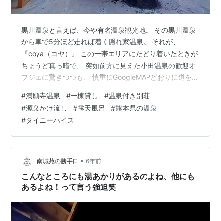
黒川温泉と言えば、今や有名温泉観光地。 その黒川温泉
から車で5分ほど走れば着く隠れ家温泉。 それが、
『coya（コヤ）』 この一帯エリアにたどり着いたときが
ちょうど真っ暗で、 突如前方に見えた小田温泉の歓迎オ
ブジェに驚きつつも、 慎重にGoogleMAPどおりに道を進
んでく。 それにしても… よくできた温泉マークですこと
#
満願寺温泉
#
一棟貸し
#
温泉付き別荘
♡ 街頭もない林道？だったため、暗い印象しかないので
#
源泉かけ流し
#
露天風呂
#
熊本県の温泉
すが、 たどり着いて、オーナーさんからのお知らせどお
#
タイニーハイス
り鍵を開けて、中へ…。 コンパクトだけど、快適そうな
居間と、キッチン、カウンタースペースもあり。 そして
気になるお風呂… サイトだと詳しい記載がなく、 お湯を
張った色味が明ら…
•
南城苑の勝手口
6年前
こんなところにも湯あかりがあるのよね、他にも
あるよね！って言う強迫笑