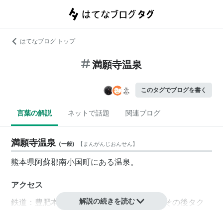
はてなブログ トップ
満願寺温泉
このタグでブログを書く
言葉の解説
ネットで話題
関連ブログ
満願寺温泉
(
一般
)
【
まんがんじおんせん
】
熊本県阿蘇郡南小国町にある温泉。
アクセス
解説の続きを読む
鉄道：豊肥本線阿蘇駅よりバスで約50分。その後タク
シーで約20分。