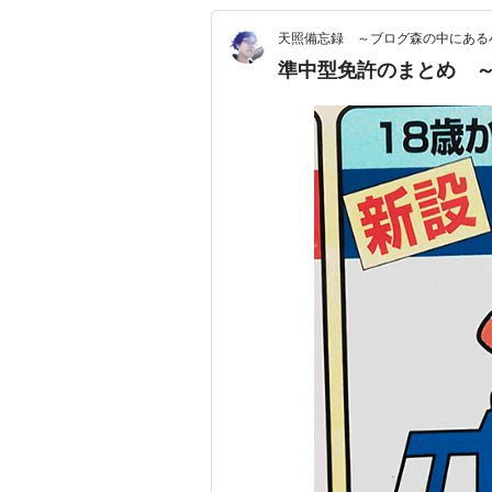
天照備忘録 ～ブログ森の中にある
準中型免許のまとめ 