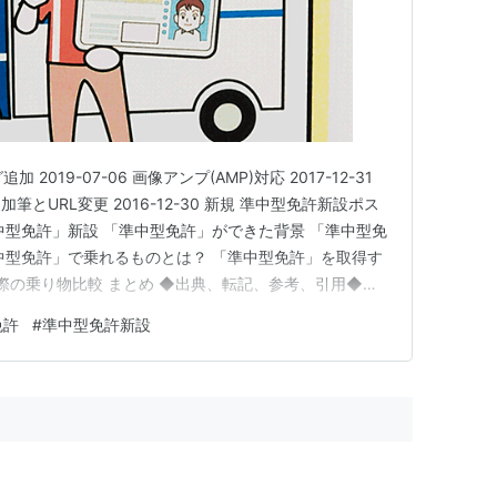
追加 2019-07-06 画像アンプ(AMP)対応 2017-12-31
3 加筆とURL変更 2016-12-30 新規 準中型免許新設ポス
中型免許」新設 「準中型免許」ができた背景 「準中型免
中型免許」で乗れるものとは？ 「準中型免許」を取得す
実際の乗り物比較 まとめ ◆出典、転記、参考、引用◆◇
件(範囲)での利用◇都道府県トラック協会(パンフレッ
免許
#
準中型免許新設
cl…