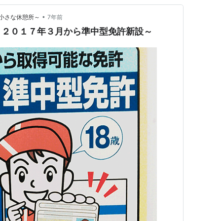
•
小さな休憩所～
7年前
～２０１７年３月から準中型免許新設～