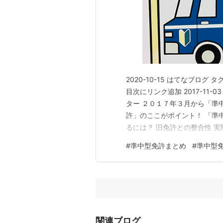
2020-10-15 はてなブログ タグ
目次にリンク追加 2017-11-0
ター ２０１７年３月から「準
許」のここがポイント！ 「準
るには？ 旧免許との整合性 
その他、著作権の定められた条
#
準中型免許まとめ
#
準中型
ト) www.amaterasu-takayuki.
関連ブログ