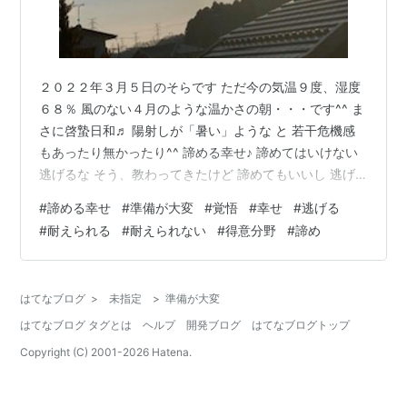
２０２２年３月５日のそらです ただ今の気温９度、湿度
６８％ 風のない４月のような温かさの朝・・・です^^ ま
さに啓蟄日和♬ 陽射しが「暑い」ような と 若干危機感
もあったり無かったり^^ 諦める幸せ♪ 諦めてはいけない
逃げるな そう、教わってきたけど 諦めてもいいし 逃げ
てもいい と 最近、余計に思います（笑） ワタシ自身 諦
#
諦める幸せ
#
準備が大変
#
覚悟
#
幸せ
#
逃げる
めたり、逃げたりしたら 人間として成長できない 突き抜
#
耐えられる
#
耐えられない
#
得意分野
#
諦め
けろ なーんて言われた^^ でもね、ワタシの「みちくさだ
らけの」経験ではね 結果的に どっちを選んでも それな
りに 自分の経験値は上がるのですよ^^ 幸せの経験値もね
はてなブログ
>
未指定
>
準備が大変
♪ 耐性というか なんだろう 我慢できることって…
はてなブログ タグとは
ヘルプ
開発ブログ
はてなブログトップ
Copyright (C) 2001-
2026
Hatena.