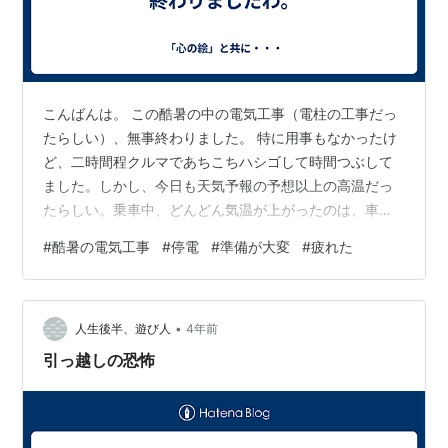
こんばんは。 この酷暑の中の電気工事（電柱の工事だっ
たらしい）、無事終わりました。 特に用事もなかったけ
ど、二時間程クルマであちこちハシゴして時間つぶして
ました。しかし、今日も天気予報の予想以上の高温だっ
たらしい。乗車中、どんどん気温が上がったのは、車の
外側が熱を帯びていただけではなくて、本当に高温で暑
#
酷暑の電気工事
#
停電
#
準備が大変
#
疲れた
かったせいでした。 たった二時間とは言う物の、家の中
の機器が故障しても困るので、エアコンやHDDレコーダ
ー、テレビ、パソコン等、ほとんどコンセントを抜いて
•
出かけました。 後、一番心配だったのは冷蔵庫の中
人生後半、遊び人
4年前
身・・・。この暑い時期に停電はキツイわ、本当に。 な
引っ越しの恐怖
るべく、「冷蔵」の中の物を極力減らした状態…