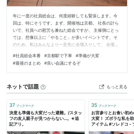
年に一度の社員総会は、何度経験しても緊張します。今
回は、特にそうです。まず、開催地は京都。 社長の計ら
いで、社員への慰労も兼ねた総会ですが、 主催側にとっ
ては、想像以上に「やること」が多いイベントです。そ
のため、私はみんなより一足先に会場入りして、 会場レ
イアウトや進行、機材周りなど、諸々の確認をすること
#
社員総会本番
#
京都駅で下車
#
準備が大変
にしました。朝５時３０分、自宅を出て駅へ。 あいにく
#
最後のまとめ
#
良い会議にするぞ
の雨です。東京駅から新幹線に乗りましたが、 いつもな
ら７時過ぎの便に乗るところ、今日は１時間早い電車。
それでも、座れませんでした。 想像以上に、みなさん行
ネットで話題
もっと見る
動が早いですね。乗り換え時間をギリギリで計算してい
たので、 東京駅ではダッシュ。 よう…
37
35
ブックマーク
ブックマーク
決意も準備も大変だった避難。/スタッ
お宮参りとお食い初め
フの友人親子が見つからない…。※追
大変！ ズボラな私を
記アリ。
アイテム #ソレドコ -