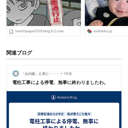
moririnpapa1009.blog.fc2.com
soredoko.jp
関連ブログ
•
「心の絵」と共に・・・
1年前
電柱工事による停電、無事に終わりましたわ。