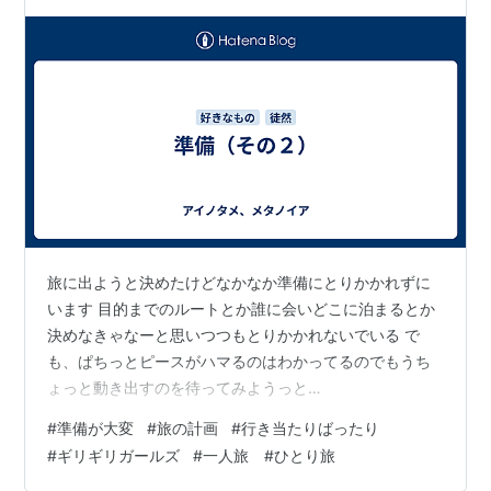
て、箪笥を購入。 冷蔵…
旅に出ようと決めたけどなかなか準備にとりかかれずに
います 目的までのルートとか誰に会いどこに泊まるとか
決めなきゃなーと思いつつもとりかかれないでいる で
も、ぱちっとピースがハマるのはわかってるのでもうち
ょっと動き出すのを待ってみようっと
manapeace24.hatenablog.com まあ、ギリギリに動く
#
準備が大変
#
旅の計画
#
行き当たりばったり
のは毎度のことなんですけどね
#
ギリギリガールズ
#
一人旅 #ひとり旅
manapeace24.hatenablog.com 今日はここまで、また