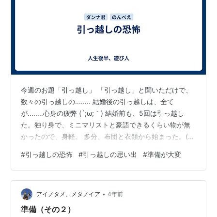
今週のお題「引っ越し」 「引っ越し」と聞いただけで、
数々の引っ越しの‥‥‥‥ 結婚後の引っ越しは、全て
が‥‥‥‥心身の疲弊 (´;ω;｀) 結婚前も、5回は引っ越し
た。独り身で、ミニマリストと豪語できるくらい物が無
かったので、身軽。 多分、布団と衣類から始まった。(
´艸｀) 可哀そうと思ったのか、叔母が文机のお古と新品
#
引っ越しの恐怖
#
引っ越しの思い出
#
準備が大変
のトースター（わたしの希望）を用意してくれた。 冷蔵
庫も、洗濯機も、もちろん電子レンジもない。 鍋を一つ
購入して、ご飯を炊いてから、おかずか具沢山の汁もの
•
を作っていた。 アルミのボールを、鍋代わりにもした。
アイノタメ、メタノイア
4年前
流石に衣類を、押し入れに突っ込んでおくのも憚られ
準備（その２）