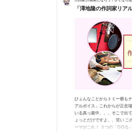
「澤地隆の作詞家リア
ひょんなことからトミー爺も
アルボイス」これからが正念
いる真っ最中、、、そこで出て
ょっとだけですよ、、笑い こ
ーマがこれ！ ３つの「○○る