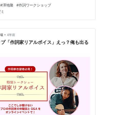
ンキングに参加中！応援クリックよろしく！！ ■作詞家
#
澤地隆
#
作詞ワークショップ
」ーただ書きゃいいってもんじゃないー 第一回 ところ
ゼミ
作詞家リアルボ…
•
道場
4年前
ップ「作詞家リアルボイス」えっ？俺も出る