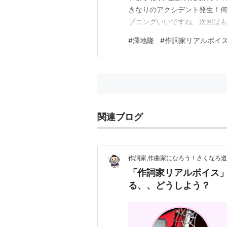
きなりのアクシデント発生！何
プニングいいですね、次回はも
こだわってる？』 車メーカー
#
澤地隆
#
作詞家リアルボイ
手の人って作詞家の書いた詞を
【トミー爺の関連サイト】 ス
関連ブログ
作詞家,作曲家になろう！さくなろ
「作詞家リアルボイス
る、、どうしよう？