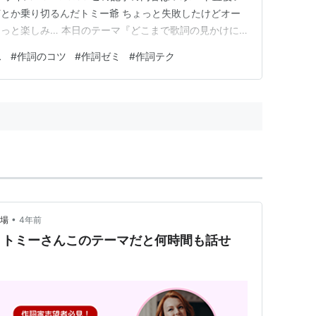
とか乗り切るんだトミー爺 ちょっと失敗したけどオー
っと楽しみ… 本日のテーマ『どこまで歌詞の見かけに
は傷ついた車や不具合ある車って販売しないですよね 歌
ス
#
作詞のコツ
#
作詞ゼミ
#
作詞テク
見てレコーディングするんですよ 【トミーのお薦め】
タート直…
•
道場
4年前
」トミーさんこのテーマだと何時間も話せ