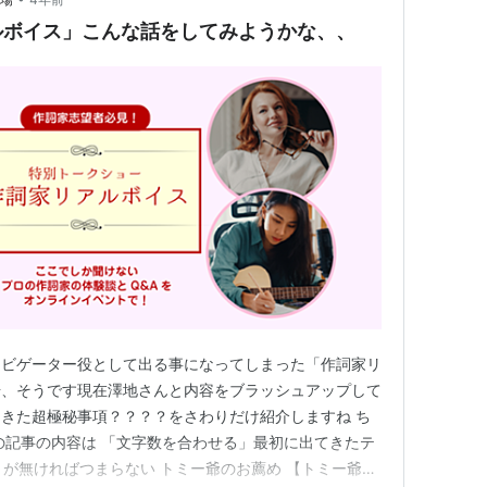
ルボイス」こんな話をしてみようかな、、
ナビゲーター役として出る事になってしまった「作詞家リ
場、そうです現在澤地さんと内容をブラッシュアップして
きた超極秘事項？？？？をさわりだけ紹介しますね ち
の記事の内容は 「文字数を合わせる」最初に出てきたテ
」が無ければつまらない トミー爺のお薦め 【トミー爺の