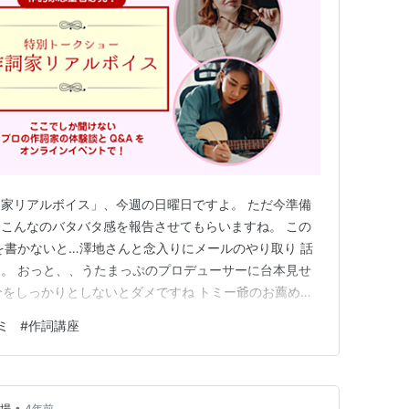
家リアルボイス」、今週の日曜日ですよ。 ただ今準備
こんなのバタバタ感を報告させてもらいますね。 この
を書かないと…澤地さんと念入りにメールのやり取り 話
。 おっと、、うたまっぷのプロデューサーに台本見せ
分をしっかりとしないとダメですね トミー爺のお薦め
本ブログ村ランキングに参加中！応援クリックよろし
ミ
#
作詞講座
作詞家リアルボイス」ーただ書きゃいいってもんじゃない
なにが大切なの 作詞…
•
道場
4年前