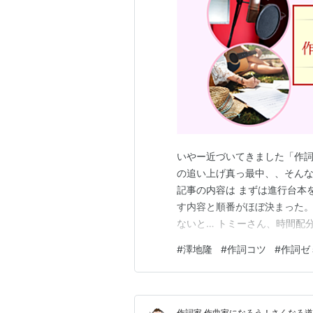
いやー近づいてきました「作詞
の追い上げ真っ最中、、そんな
記事の内容は まずは進行台本
す内容と順番がほぼ決まった。
ないと… トミーさん、時間配
【トミー爺の関連サイト】 日
#
澤地隆
#
作詞コツ
#
作詞ゼ
く！！ ■作詞家 澤地隆の「
ー 第一回 ところで歌の詞って
作詞家,作曲家になろう！さくなろ