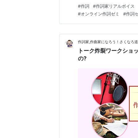
関連サイト】 日本ブログ村ラ
#
作詞
#
作詞家リアルボイス
澤地隆の「作詞家リアルボイス
#
オンライン作詞ゼミ
#
作詞
で歌の詞ってなにが大切なの 
作詞家,作曲家になろう！さくなろ
トーク炸裂ワークショ
の?