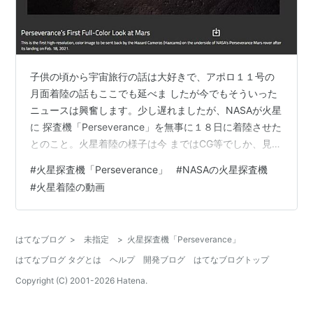
子供の頃から宇宙旅行の話は大好きで、アポロ１１号の
月面着陸の話もここでも延べま したが今でもそういった
ニュースは興奮します。少し遅れましたが、NASAが火星
に 探査機「Perseverance」を無事に１８日に着陸させた
とのこと。火星着陸の様子は今 まではCG等でしか、見る
ことが出来なかったのですが、今回はその動画をNASAが
#
火星探査機「Perseverance」
#
NASAの火星探査機
you tubeに本日、公開してくれました。見てみました
#
火星着陸の動画
が、やはり感動ものです。カラーの 動画は本当に迫力が
あります。なんでこんなことを言うかと言いますと自分
の仕事で ガス井戸の中をテレビカメラで状況を調べると
はてなブログ
>
未指定
>
火星探査機「Perseverance」
言う業務があったのです。 もう、何十年も前の話ですが
はてなブログ タグとは
ヘルプ
開発ブログ
はてなブログトップ
最初はリア…
Copyright (C) 2001-
2026
Hatena.