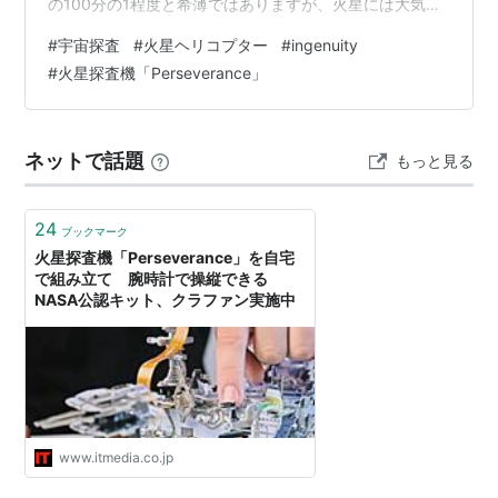
の100分の1程度と希薄ではありますが、火星には大気が
存在しています。 とすると、大気をうまく利用して飛行
#
宇宙探査
#
火星ヘリコプター
#
ingenuity
する飛行機やヘリコプターは、火星でも飛べるのでは？
#
火星探査機「Perseverance」
と想像ができます。 その初めての実証をするべく、
NASAが開発した火星ヘリコプター”Ingenuity”は火星探査
機”Perseverance”とともに2020年の夏に打ち上げられま
ネットで話題
もっと見る
した。 そしてつい先日、その初飛行…
24
ブックマーク
火星探査機「Perseverance」を自宅
で組み立て 腕時計で操縦できる
NASA公認キット、クラファン実施中
www.itmedia.co.jp