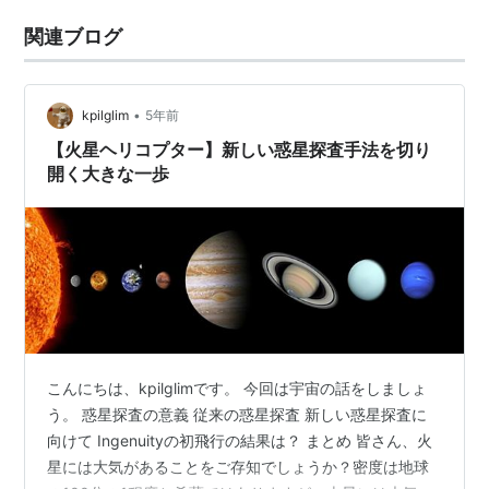
関連ブログ
•
kpilglim
5年前
【火星ヘリコプター】新しい惑星探査手法を切り
開く大きな一歩
こんにちは、kpilglimです。 今回は宇宙の話をしましょ
う。 惑星探査の意義 従来の惑星探査 新しい惑星探査に
向けて Ingenuityの初飛行の結果は？ まとめ 皆さん、火
星には大気があることをご存知でしょうか？密度は地球