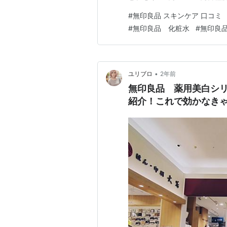
ないの？』・『余計な添加物
#
無印良品 スキンケア 口コミ
らっしゃるのではないでしょう
#
無印良品 化粧水
#
無印良品
すめの商品3点の特徴や配合成
•
ユリブロ
2年前
無印良品 薬用美白シリ
紹介！これで効かなき