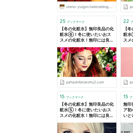
oreno-yuigon.hatenablog.com
p
25
22
ブックマーク
【冬の化粧水】無印良品の化
【冬
粧水⑥！冬に使いたいおス
粧水
スメの化粧水！無印には良い
スメ
化粧水がそろっている！ | 弁
化粧
理士ハシビロコフの奮闘記
理士
pahashibirokohu2.com
p
15
15
ブックマーク
ブ
【冬の化粧水】無印良品の化
無印
粧水⑤！冬に使いたいおス
ア初
スメの化粧水！無印には良い
いと
化粧水がそろっている！ | 弁
理士ハシビロコフの奮闘記