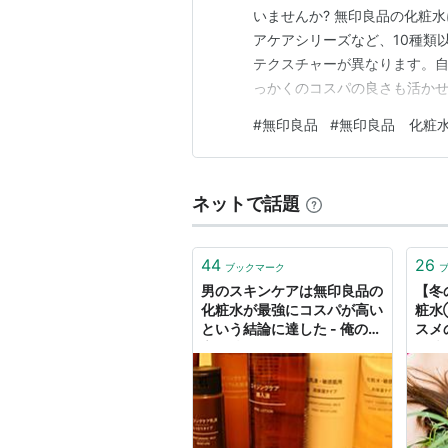
いませんか? 無印良品の化粧
アケアシリーズなど、10種類
テクスチャーが異なります。
っかくのコスパの良さも活かせ
でも話題沸騰中の無印良品化
#
無印良品
#
無印良品 化粧
イテムをご紹介します。選び
れを読めばあなたにぴったりの
ネットで話題
44
26
ブックマーク
男のスキンケアは無印良品の
【冬
化粧水が最強にコスパが高い
粧水
という結論に達した - 俺の遺
スメ
言を聴いてほしい
化粧
理士