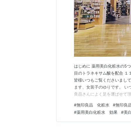
はじめに 薬用美白化粧水の5つ
目のトラネキサム酸を配合 １
皆様いつもご覧くださいまして
ます、女装子のゆりです。 い
良品さんによく足を運ばせて
いております。無印さんには大
#
無印良品 化粧水
#
無印良
ただいた中で、これは強力だ
#
薬用美白化粧水 効果
#
美
紹介していきたいと思います。