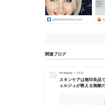
pahashibirokohu2.com
da
関連ブログ
•
for beauty
2年前
スキンケアは無印良品
ェルジュが教える無敵