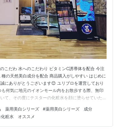
のこだわ 水へのこだわり ビタミンC誘導体を配合 今注
１種の天然美白成分を配合 商品購入がしやすい はじめに
誠にありがとうございます😊 ユリブロを運営しており
つも何気に地元のイオンモール内をお散歩する際、無印
頂いて、その度にテスターの化粧水を顔に塗らせていただ
変お世話になっています。 今回は私がテストさせてい
品 薬用美白シリーズ
#
薬用美白シリーズ 成分
と思った『薬用美白シリーズ』にフォーカスをあてて、ご
白化粧水 オススメ
 色々と調べて…