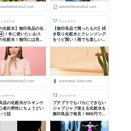
ahashibirokohu2.com
pahashibirokohu2.com
17
ブックマーク
ブックマーク
の化粧水】無印良品の化
【無印良品で買ったもの】拭
④！冬に使いたいおス
き取り化粧水とクレンジング
の化粧水！無印には良い
をリピ買い！雨でも楽しい無
水がそろっている！ | 弁
印良品 | 無印大好きフネのシ
ハシビロコフの奮闘記
ンプル生活
ahashibirokohu2.com
www.muji-fune.com
13
ックマーク
ブックマーク
良品の化粧水がスキンケ
プチプラでもバカにできない
心者の男性にちょうどい
ジャブジャブ使える化粧水を
いう話
無印良品で発見！980円でエ
イジングケアも完璧