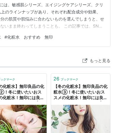
水には、敏感肌シリーズ、エイジングケアシリーズ、クリ
以上のラインナップがあり、それぞれ配合成分や効果、
自分の肌質や肌悩みに合わないものを選んでしまうと、せ
ないまま終わってしまうことも。 この記事では、SNS
粧水の全種類を徹底比較し、肌質別・お悩み別に最適なア
水
#
化粧水 おすすめ 無印
方のポイントから使い方のコツ、お得な購入方法まで、こ
無印化粧水が必ず見つか…
もっと見る
26
ブックマーク
ブックマーク
の化粧水】無印良品の化
【冬の化粧水】無印良品の化
②！冬に使いたいおス
粧水③！冬に使いたいおス
の化粧水！無印には良い
スメの化粧水！無印には良い
水がそろっている！ | 弁
化粧水がそろっている！ | 弁
ハシビロコフの奮闘記
理士ハシビロコフの奮闘記