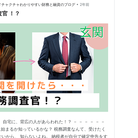
•
のメチャクチャわかりやすい財務と融資のブログ
2年前
官 ！？
 突然、自宅に、背広の人があらわれた！？ － － － － － －
うに始まるか知っているかな？ 税務調査なんて、受けたく
ないから、 知らないよね。 納税者が自分で確定申告をす