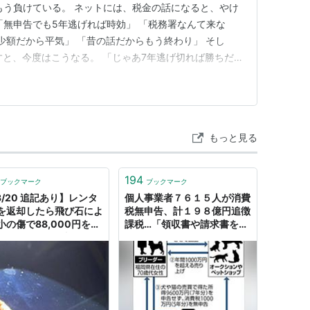
もう負けている。 ネットには、税金の話になると、やけ
「無申告でも5年逃げれば時効」 「税務署なんて来な
少額だから平気」 「昔の話だからもう終わり」 そし
すと、今度はこうなる。 「じゃあ7年逃げ切れば勝ちだ
危ない。 5年とか7年という数字は、無申告者のために
い。 税務署が税額を更正・決定できる期間の話であ
れは一般に…
もっと見る
194
ブックマーク
ブックマーク
3/20 追記あり】レンタ
個人事業者７６１５人が消費
を返却したら飛び石によ
税無申告、計１９８億円追徴
小の傷で88,000円を請
課税…「領収書や請求書を捨
れた...保険には入ってい
てればばれないと」
無申告で返却したことを
に支払いを求められてい