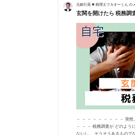
元銀行員 ✖ 税理士フカオーくん 
玄関を開けたら 税務調査
－ － － － － － － － －
－ － － 税務調査が どのよ
ないし、 そうそうあるもので