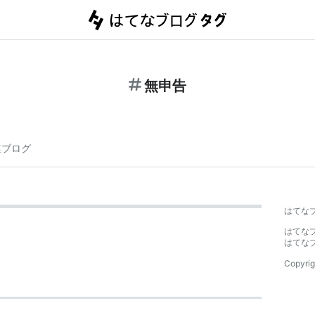
無申告
連ブログ
はてな
はてな
はてな
Copyrig