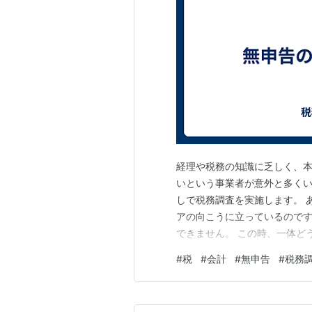
経理や税務の知識に乏しく、
いという事業者が意外と多くい
しで税務調査を実施します。 
アの向こうに立っているのです
できません。 この時、一体ど
な態度を見せましょう。書類
#
税
#
会計
#
無申告
#
税務
用したいと言ってきた場合、経
関連の資料を提出しても認めて