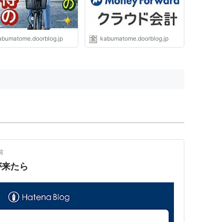
abumatome.doorblog.jp
kabumatome.doorblog.jp
前
が来たら