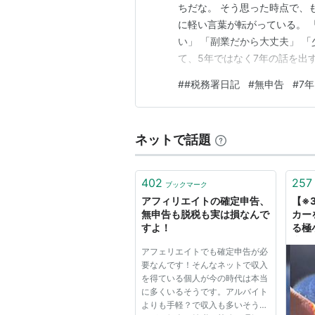
ちだな。 そう思った時点で、
に軽い言葉が転がっている。 
い」 「副業だから大丈夫」 「
て、5年ではなく7年の話を出
な」 違う。 その発想が、もう
#
#税務署日記
#
無申告
#
7年
用意されたゴールテープではな
る。 もっと正確に言えば、こ
ネットで話題
402
257
ブックマーク
アフィリエイトの確定申告、
【※
無申告も脱税も実は損なんで
カー
すよ！
る極
求さ
アフェリエイトでも確定申告が必
たが
要なんです！そんなネットで収入
理由
を得ている個人が今の時代は本当
る
に多くいるそうです。アルバイト
よりも手軽？で収入も多いそうで