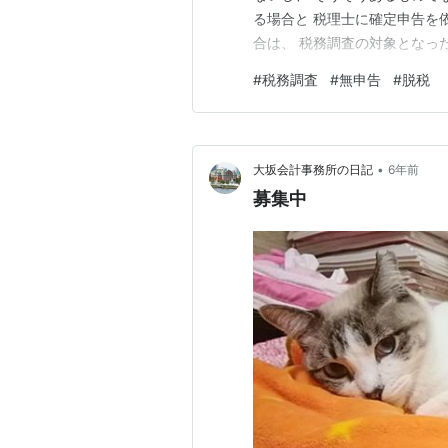
る場合と 税理士に確定申告を
合は、 税務調査の対象となっ
税務署から税理士に連絡がいく
#
税務調査
#
無申告
#
脱税
そう、 知らない電話番号から
絡しまし…
•
大坂会計事務所の日記
6年前
募集中