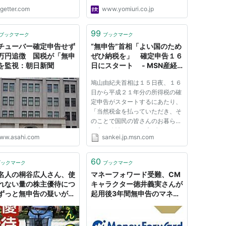
ogetter.com
www.yomiuri.co.jp
99
ブックマーク
ブックマーク
チューバー確定申告せず
“無申告”首相「よい国のため
0万円追徴 国税が「無申
ぜひ納税を」 確定申告１６
を監視：朝日新聞
日にスタート - MSN産経
ニュース
鳩山由紀夫首相は１５日夜、１６
日から平成２１年分の所得税の確
定申告がスタートするにあたり、
「当然税金を払っていただき、そ
のことで国民の皆さんのお暮らし
を守る政治をつくり上げていく。
ww.asahi.com
sankei.jp.msn.com
この国をさらによい国にしていく
ために税金をお支払いいただきた
い」と述べ、国民に納税を呼びか
60
ブックマーク
ブックマーク
けた。首相官邸で記者団の質...
名人の桐谷広人さん、使
マネーフォワード受難、CM
れない量の株主優待につ
キャラクター徳井義実さんが
ずっと無申告の疑いが浮
起用後3年間無申告のマネー
: 市況かぶ全力２階建
キープ : 市況かぶ全力２階建