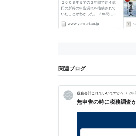
２００８年までの３年間で約４億
円の所得の申告漏れを指摘されて
いたことがわかった。 ３年間に
著書の印税や講演料、テレビの出
www.yomiuri.co.jp
k
演料などの収入があったが、一切
申告していなかった。無申告加算
税を含む所得税の追徴税額は１億
数千万円に上るという。茂木氏...
関連ブログ
•
税務会計これでいいですか？
2年
無申告の時に税務調査