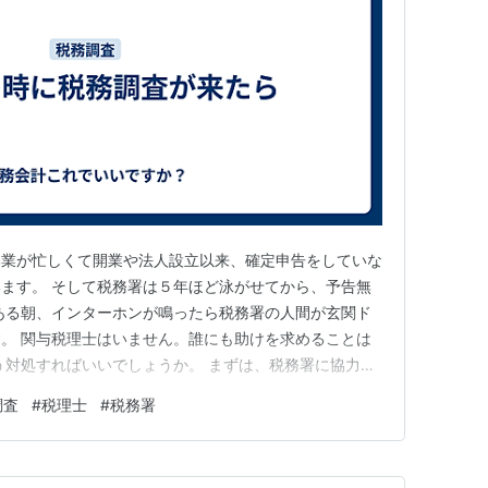
本業が忙しくて開業や法人設立以来、確定申告をしていな
ます。 そして税務署は５年ほど泳がせてから、予告無
ある朝、インターホンが鳴ったら税務署の人間が玄関ド
。 関与税理士はいません。誰にも助けを求めることは
う対処すればいいでしょうか。 まずは、税務署に協力的
が見たいと言えば、拒むことなく素直に見せましょう。借
調査
#
税理士
#
税務署
費に係る資料を漏れなく渡しましょう。 後出しで経費
もらえない可能性がありま…