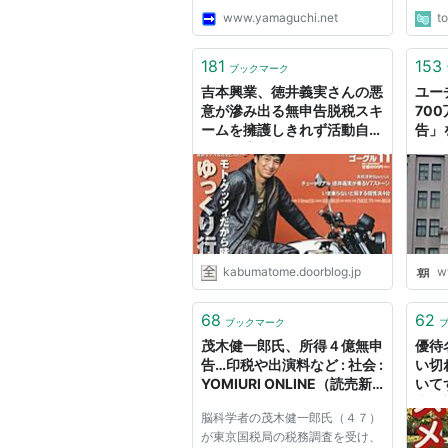
すが、個人で納税の義務を理解し
www.yamaguchi.net
t
ている人はほとんどいないでしょ
う。 こんな話題を書いている私
も確定申告の知識など無くてネッ
181
153
ブックマーク
トで自分は大丈夫なの？？とグ...
吉本興業、徳井義実さんの悪
ユー
意が滲み出る無申告脱税スキ
70
ームを擁護しきれず活動自粛
告」
のご報告 : 市況かぶ全力２階
建
kabumatome.doorblog.jp
w
68
62
ブックマーク
茂木健一郎氏、所得４億無申
優待
告…印税や出演料など : 社会 :
い切
YOMIURI ONLINE（読売新
いて
聞）
上 
脳科学者の茂木健一郎氏（４７）
が東京国税局の税務調査を受け、