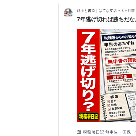
•
路上と書斎｜はてな支店
3ヶ月前
7年逃げ切れば勝ちだな
🏛️ 税務署日記 無申告・国保