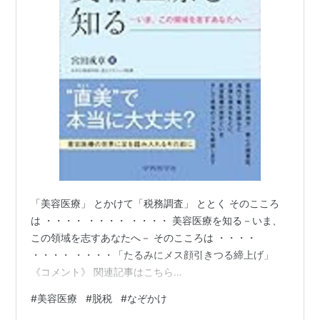
「美容医療」 とかけて「税務調査」 ととく そのこころ
は ・・・・ ・・・・ ・・・・ 美容医療を知る－いま、
この領域を志すあなたへ－ そのこころは ・・・・
・・・・ ・・・・「たるみにメス顔引きつる締上げ」
《コメント》 関連記事はこちら
https://news.yahoo.co.jp/articles/ca94c4c93e7a12983
#
美容医療
#
脱税
#
なぞかけ
73fb06b721fa8cad0624cac 久しぶりに、 「マルサの