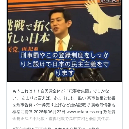
もうこれは！！自民党全体が「犯罪者集団」でしかな
い。 あまりと言えば、あまりにも、酷い 高市首相と秘書
を刑事告発 パー券売り上げなど虚偽記載で 裏帳簿情報も
検察に提供 2026年06月22日 www.asiapress.org 政治資
金規正法の不記載・虚偽記載で高市首相と会計責任者の
木下剛志氏の2人が奈良地検に刑事告発されたことが22日