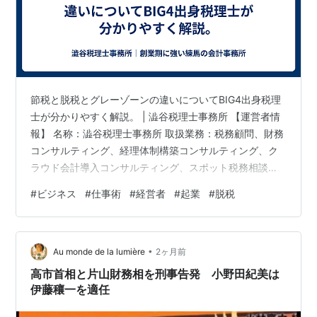
節税と脱税とグレーゾーンの違いについてBIG4出身税理
士が分かりやすく解説。 | 澁谷税理士事務所 【運営者情
報】 名称：澁谷税理士事務所 取扱業務：税務顧問、財務
コンサルティング、経理体制構築コンサルティング、ク
ラウド会計導入コンサルティング、スポット税務相談、
所得税確定申告、創業支援、資金繰り支援、記事監修、
#
ビジネス
#
仕事術
#
経営者
#
起業
#
脱税
セミナー講師、政治資金監査など サービス提供地域：東
京及び埼玉、千葉、神奈川を中心としてオンラインにて
全国対応 インボイス登録番号：T8810003064837 取引
•
金融機関：日本政策金融公庫、GMOあおぞらネット銀行
Au monde de la lumière
2ヶ月前
【資格・認定】 税理士（登録番号150781） 政治資金監
高市首相と片山財務相を刑事告発 小野田紀美は
査人（登…
伊藤穰一を適任