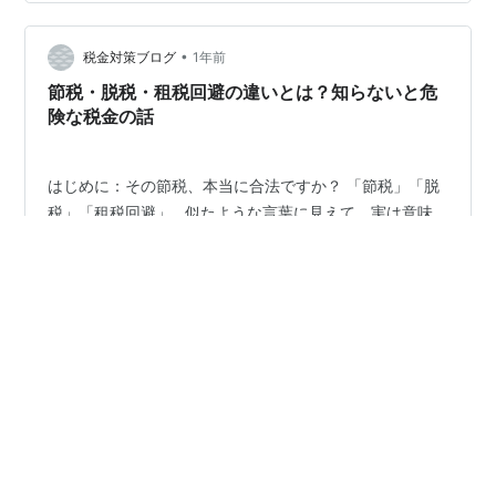
女」でも視てもようかな。 【清きご一票を】人気ｂｌｏ
ｇランキング（社会経済ニュース部門）に登録していま
•
す。もし上のなぞかけが面白いと思われたら、次をクリ
税金対策ブログ
1年前
ックしてみてね。 http:/…
節税・脱税・租税回避の違いとは？知らないと危
険な税金の話