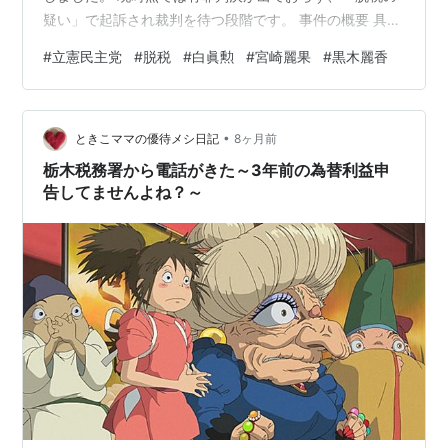
疑い」で起訴され裁判を待つ段階です。​ 事件の概要 ​具体
的な脱税スキーム セレブ生活と世論の反発 白眞勲氏への
#
立憲民主党
#
脱税
#
白眞勲
#
宮崎麗果
#
黒木麗香
波及 今後の争点と論点整理
•
ときこママの優待メシ日記
8ヶ月前
栃木税務署から電話がきた～3年前の為替利益申
告してませんよね？～