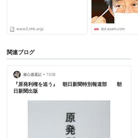
www3.nhk.or.jp
dot.asahi.com
関連ブログ
•
遊心逍遥記
7日前
『原発利権を追う』 朝日新聞特別報道部 朝
日新聞出版