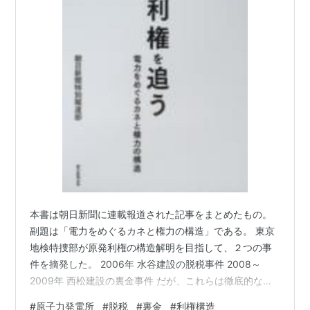
本書は朝日新聞に連載報道された記事をまとめたもの。
副題は「電力をめぐるカネと権力の構造」である。 東京
地検特捜部が原発利権の構造解明を目指して、２つの事
件を摘発した。 2006年 水谷建設の脱税事件 2008～
2009年 西松建設の裏金事件 だが、これらは徹底的な解
明がなされずに、最後はさじが投げられた事案にとどま
#
原子力発電所
#
脱税
#
裏金
#
利権構造