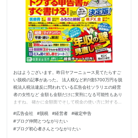
おはようございます。昨日ヤフーニュース見てたらすご
い脱税の記事があった。 法人税など約1億5700万円を脱
税法人税法違反に問われている広告会社ソラリエの経営
者の女性など 金額も金額だけに実刑になる可能性もあり
ますね。 確かに金額面でそして税金の使い方に対する政
府に不信感あるそのなかでの納税は気持ちよくないかも
#
広告会社
#
脱税
#
経営者
#
確定申告
だけど納税の義務である以上仕方ないですよね。 さぁ確
#
ブログ仲間とつながりたい
定申告その話題がちやほや聞くようになりました。 あぁ
#
ブログ初心者さんとつながりたい
わたくしも今年の住民税がものすごく怖いです。