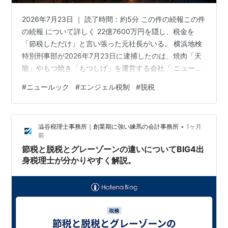
2026年7月23日 ｜ 読了時間：約5分 この件の続報この件
の続報 について詳しく 22億7600万円を隠し、税金を
「節税しただけ」と言い張った元社長がいる。 横浜地検
特別刑事部が2026年7月23日に逮捕したのは、焼肉「天
龍」やもつ焼き「もつしげ」を運営する会社「 ニュール
ック 」の元代表・金本重徳こと金重徳容疑者（55、横浜
#
ニュールック
#
エンジェル税制
#
脱税
市旭区）である。 ほ脱税額は所得税およそ 3億6700万円
、隠したとされる所得は 22億7600万円 。 しかも会社自
体は事件当時、すでに上場企業「 あみやき亭 」の完全子
•
澁谷税理士事務所｜創業期に強い練馬の会計事務所
1ヶ月
会社になっていた。 ニュールックとはどの飲食店を運営
前
する会社なのか、22億円はどこから湧いたの…
節税と脱税とグレーゾーンの違いについてBIG4出
身税理士が分かりやすく解説。