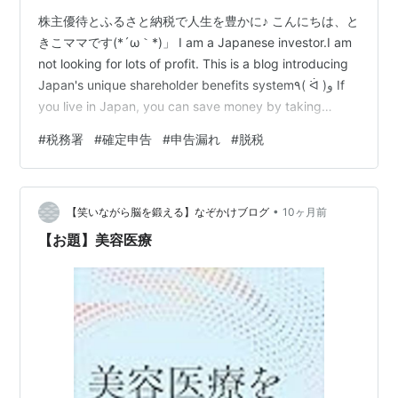
株主優待とふるさと納税で人生を豊かに♪ こんにちは、と
きこママです(*´ω｀*)」 I am a Japanese investor.I am
not looking for lots of profit. This is a blog introducing
Japan's unique shareholder benefits system٩( ᐛ )و If
you live in Japan, you can save money by taking
advantage of shareholder benefits. さて‥しばらくブロ
#
税務署
#
確定申告
#
申告漏れ
#
脱税
グ更新をサボっていた私💦 その間にあったこと… …
•
【笑いながら脳を鍛える】なぞかけブログ
10ヶ月前
【お題】美容医療