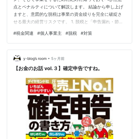
点とペナルティについて解説します。 結論から申し上げ
ますと、意図的な脱税は事業の資金繰りを完全に破綻さ
せる最大の経営リスクです。 1. 脱税と「申告漏れ・節
税」の決定的な違い まずは言葉の定義を正しく整理して
#
税金関連
#
個人事業主
#
脱税
#
対策
おきましょう。ここを混同していると、知らず知らずの
うちに一線を超えてしまうリスクがあります。 節税（合
法）：税法の範囲内で、知恵を絞って納税額を低く抑え
•
る行為（例：青色申告特別控除の活用、iDeCoや小規模企
y-blog’s room
5ヶ月前
業共済の活用、適切な家事按分など）。 申告漏れ（違
【お金のお話 vol.３】確定申告ですね。
法・故意ではない）：経理の知識不足…