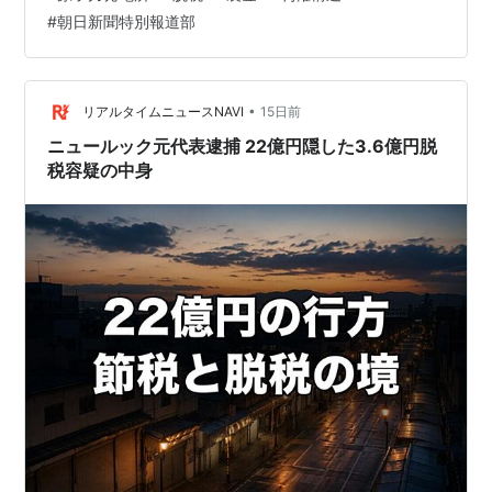
る。 朝日新聞の報道部において、2003年の名古屋国税局
#
朝日新聞特別報道部
での課税処分事案を契機に報道チームが組まれて、原発
利権問題が追跡されたという。そして2011年3月11日の
福島第一原発事故の後、関係者の証言が世に出てきた。
その事実を受け止め、それまでの記者活動の情報・資料
•
リアルタイムニュースNAVI
15日前
をベースにさらに事実究…
ニュールック元代表逮捕 22億円隠した3.6億円脱
税容疑の中身