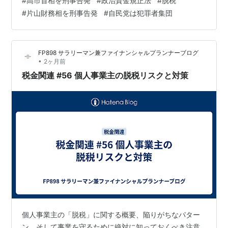
#
高市首相を刑事告発
#
政治資金規正法
#
脱税
分かった。 加えてこの付け替えによって、違法に寄付控
#
片山財務相を刑事告発
#
自民党は犯罪者集団
除を受けた可能性が高いとして、脱税及びほう助の所得
税法違反の疑いがあると、検察に情報が提供された。 告
発したのは神戸学院大学の上脇博之教授。情報提供の資
FP898 サラリーマン兼ファイナンシャルプランナーブログ
料には、内部告発があった政党支部の裏帳簿も含まれて
•
2ヶ月前
いる。 …
税金関連 #56 個人事業主の脱税リスクと対策
個人事業主の「脱税」に関する概要、陥りがちなパター
ン、そして事業を守るために絶対に知っておくべき注意