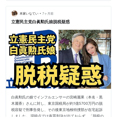
www.nta.go.jpいちばんわかりやすい確定申告の書き方
令和8年3月16日締切分 [ 土屋裕昭 ] 楽天で購入 確定申告
とは毎年1月…
•
本家いなてい
7ヶ月前
立憲民主党白眞勲氏娘脱税疑惑
白眞勲氏の娘でインフルエンサーの宮崎麗果（本名・黒
木麗香）さんに対し、東京国税局が約1億5700万円の脱
税容疑で刑事告発し、その後東京地検特捜部が在宅起訴
しました。 現時点では有罪判決が出ておらず、「脱税の