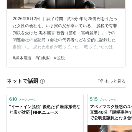
2026年8月2日 ｜ 読了時間：約5分 年商25億円をうたっ
た女性の会社を、いま実の父が率いている。 脱税で有罪
判決を受けた 黒木麗香 被告（芸名・宮崎麗果）。 その
関連会社の登記簿（会社の代表者などを公的に記録した
書類）に、思わぬ名前が載っていた。 載っていたのは、
被告の実の父で元参議院議員の 白眞勲 （はく・しんく
#
黒木麗香
#
白眞勲
#
脱税
ん）氏。 2026年2月3日付で代表取締役に就いていた
と、NEWSポストセブンが報じている。 なぜ、脱税で有
罪になった娘の会社の代表に、元国会議員の父が就いた
ネットで話題
もっと見る
のか。 判明している事実をたどると、単なる「身内の火
消し」では片づかない構図が見えてくる。 この記事でわ
かること 黒木…
610
515
ブックマーク
ブックマーク
“イートイン脱税” 後絶たず 座席撤去な
アベノマスク疑惑のユ
ど店が対応 | NHKニュース
直撃40分「脱税事件
で公明党議員と付き合
ない」 | AERA DIG
タル）