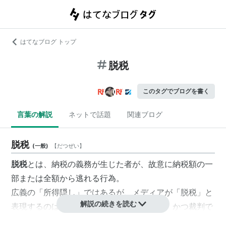
はてなブログ トップ
脱税
このタグでブログを書く
言葉の解説
ネットで話題
関連ブログ
脱税
(
一般
)
【
だつぜい
】
脱税
とは、納税の義務が生じた者が、故意に納税額の一
部または全額から逃れる行為。
広義の「
所得隠し
」ではあるが、メディアが「脱税」と
解説の続きを読む
表現するのは、検察庁に告発された事案で、かつ裁判で
税法違反の判決が出たものに限定される
*1
。