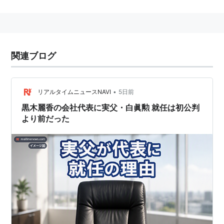
脱税が認定された場合には、懲役刑ないし罰金を伴う罰
則が適用される。
*1
:
判決が出されるまでの間は、「脱税疑惑」「脱税容
関連ブログ
疑」などと確定的ではない表現が用いられる
•
リアルタイムニュースNAVI
5日前
黒木麗香の会社代表に実父・白眞勲 就任は初公判
より前だった