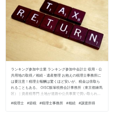
ランキング参加中士業 ランキング参加中会計士 収用・公
共用地の取得／相続・遺産整理 お抱えの税理士事務所に
は要注意！税理士報酬は驚くほど安いが、税金は倍取ら
れることもある。 OISC飯塚税務会計事務所（東京都練馬
区）｜資産税専門 土地が道路や公共事業で買い取られた
とき。あるいは、親の相続で銀行に手続きを相談したと
#
税理士
#
節税
#
税理士事務所
#
相続
#
譲渡所得
き。「税金の申告は、こちらの税理士さんにお任せいた
だけます」——役所や金融機関から、そう“親切に”税理士