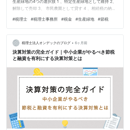
生産緑地の4つの選択肢 1 、特定生産緑地として維持 2、
解除して売却 3、 市民農園として貸す 4 、相続税の納税
猶予を利用 生産緑地の相続税評価 3種類の税金 固定資産
#
税理士
#
税理士事務所
#
税金
#
生産緑地
#
節税
税 相続税 譲渡所得税 大泉・石神井エリアの特徴 大泉エ
リア 石神井エリア 相続対策としての生産緑地 生産緑地
の処分を検討している方へ 練馬区で生産緑地の相談を受
•
けています ランキング参加中士業 ランキング参加中大家
税理士法人オンデックのブログ
6ヶ月前
さん ランキング参加中会計士 生産緑地の処分相談…
決算対策の完全ガイド｜中小企業がやるべき節税
と融資を有利にする決算対策とは