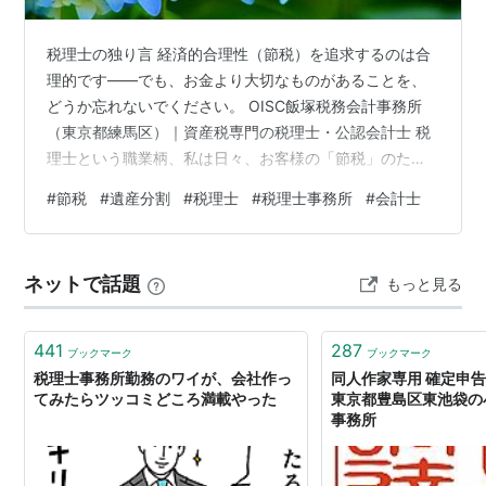
税理士の独り言 経済的合理性（節税）を追求するのは合
理的です——でも、お金より大切なものがあることを、
どうか忘れないでください。 OISC飯塚税務会計事務所
（東京都練馬区）｜資産税専門の税理士・公認会計士 税
理士という職業柄、私は日々、お客様の「節税」のため
に頭を絞っています。相続税を数百万円下げる方法、会
#
節税
#
遺産分割
#
税理士
#
税理士事務所
#
会計士
社清算で退職金の枠を最大化する方法、贈与のタイミン
グ——それらを見つけ出し、実行のお手伝いをするのが
仕事です。数字を積み上げ、法令を組み合わせ、最適解
ネットで話題
もっと見る
を導き出す。それはまぎれもなく、私の職業の中核で
す。 それでも、20年以上この仕事を続けてきて、心のど
こかにずっと引っかかっていることがありま…
441
287
ブックマーク
ブックマーク
税理士事務所勤務のワイが、会社作っ
同人作家専用 確定申告
てみたらツッコミどころ満載やった
東京都豊島区東池袋の
事務所