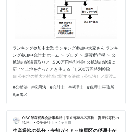
ランキング参加中士業 ランキング参加中大家さん ランキ
ング参加中会計士 ホーム ＞ ブログ ＞ 譲渡所得税 ＞ 公
拡法の協議買取りと1,500万円特別控除 公拡法の協議に
応じて土地を売ったとき使える「1,500万円特別控除」
📅 公有地の拡大の推進に関する法律（公拡法）／譲渡所
得 譲渡所得税 公拡法 特別控除 土地売却 練馬区 📋 この
#
公拡法
#
収用法
#
会計士
#
税理士
#
税理士事務所
記事でわかること 公拡法の「届出 → 協議 → 買取り」の
#
練馬区
流れと、特例の前提となる手続き 公拡法の協議買取りで
使える譲渡所得の1,500万円特別控除（措法34条の2）の
内容 収用等の5,000万円特別控除との違いと、どちらが
OISC飯塚税務会計事務所｜東京都練馬区高松・資産税専門の
適用されるかの判断ポイント 対象となる…
•
税理士・公認会計士
4ヶ月前
生産緑地の処分・売却ガイド～練馬区の税理士が