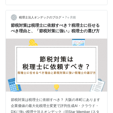
理士の集客課題をいかに解決するのか、その仕組みとメ
リットを詳細に解説する。読者は効率的な顧客獲得戦略
•
を理解でき、事務所の成長加速につながる具体的な行動
税理士法人オンデックのブログ
7ヶ月前
を起こせるようになるはずだ。特に開業後の集客に悩む
節税対策は税理士に依頼すべき？税理士に任せる
税理士や、既存営業活動の成果に満足できない事…
べき理由と、「節税対策に強い」税理士の選び方
節税対策は税理士に依頼すべき？ 大阪の本町にあります
企業価値の最大化税理士変更で評判生成AI・クラウド・
DXに強い税理士法人オンデック（旧Star Member (スタ