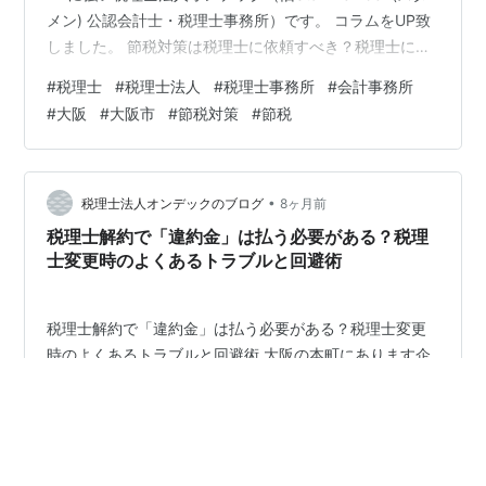
メン) 公認会計士・税理士事務所）です。 コラムをUP致
しました。 節税対策は税理士に依頼すべき？税理士に任
せるべき理由と、「節税対策に強い」税理士の選び方と
#
税理士
#
税理士法人
#
税理士事務所
#
会計事務所
いうテーマで解説しております。 stamen.jp ぜひご一読
#
大阪
#
大阪市
#
節税対策
#
節税
下さい！！ 大阪の税理士| 企業価値最大化なら税理士法
人オンデック
•
税理士法人オンデックのブログ
8ヶ月前
税理士解約で「違約金」は払う必要がある？税理
士変更時のよくあるトラブルと回避術