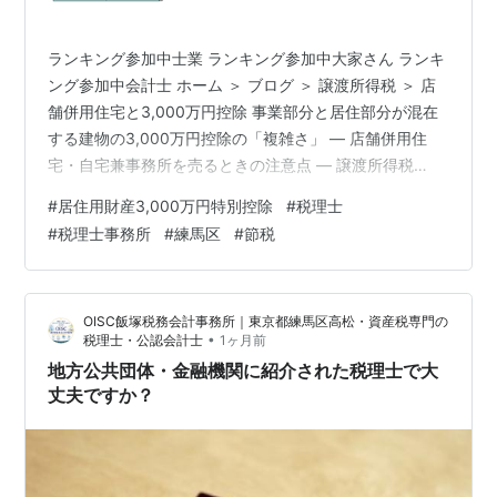
ランキング参加中士業 ランキング参加中大家さん ランキ
ング参加中会計士 ホーム ＞ ブログ ＞ 譲渡所得税 ＞ 店
舗併用住宅と3,000万円控除 事業部分と居住部分が混在
する建物の3,000万円控除の「複雑さ」 ― 店舗併用住
宅・自宅兼事務所を売るときの注意点 ― 譲渡所得税
3,000万円控除 店舗併用住宅 居住用財産 不動産売却 📋
#
居住用財産3,000万円特別控除
#
税理士
この記事の要点 3,000万円控除は、建物全体に当然に使
#
税理士事務所
#
練馬区
#
節税
えるわけではなく、原則として居住用部分に限られる 事
業用と居住用が混在する建物では、建物・土地・取得
費・譲渡費用すべてを按分する必要がある 過去に事業経
OISC飯塚税務会計事務所｜東京都練馬区高松・資産税専門の
費にしていた部分を「全部自宅」とするのは危険。過去
•
税理士・公認会計士
1ヶ月前
の…
地方公共団体・金融機関に紹介された税理士で大
丈夫ですか？