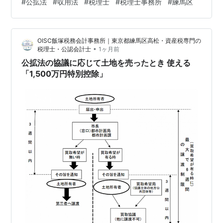
#
公拡法
#
収用法
#
税理士
#
税理士事務所
#
練馬区
税理士」「土地収用法に詳しい税理士」を探す必要はな
い理由 税理士が本当に見ているのは、その土地売却が税
務上どの特例に該当するか 1,500万円控除（公拡法）と
OISC飯塚税務会計事務所｜東京都練馬区高松・資産税専門の
5,000万円控除（収用等）の違いと判定の重要性 相談前
•
税理士・公認会計士
1ヶ月前
に用意しておくべき資料と、即答する税理士がむしろ危
公拡法の協議に応じて土地を売ったとき 使える
険な…
「1,500万円特別控除」