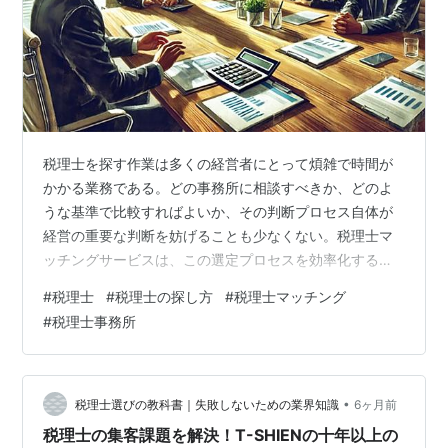
税理士を探す作業は多くの経営者にとって煩雑で時間が
かかる業務である。どの事務所に相談すべきか、どのよ
うな基準で比較すればよいか、その判断プロセス自体が
経営の重要な判断を妨げることも少なくない。税理士マ
ッチングサービスは、この選定プロセスを効率化するた
めに登場した新しい仕組みだ。本記事では、税理士 探し
#
税理士
#
税理士の探し方
#
税理士マッチング
方の新しい選択肢であるマッチングサービス、特にT-
#
税理士事務所
SHIENの特徴と活用方法を解説する。読者は効率的かつ
戦略的に自社に合致した税理士を発見できるようにな
り、貴重な経営時間を取り戻すことができるはずだ。特
に複数の事務所を比較検討したい経営者や、初めて税理
•
税理士選びの教科書｜失敗しないための業界知識
6ヶ月前
士契約を検討する個人事業主、現在の顧問に不満を…
税理士の集客課題を解決！T-SHIENの十年以上の