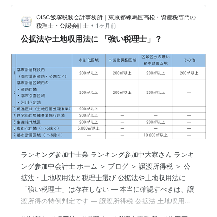
を紹介されることがあります。報酬は驚くほど安く、公
OISC飯塚税務会計事務所｜東京都練馬区高松・資産税専門の
的機関や銀行のお墨付きだから安心に見える。ところ
•
税理士・公認会計士
1ヶ月前
が、その「お抱えの税理士」に任せた結果、本来なら払
公拡法や土地収用法に 「強い税理士」？
わずに済んだ税金を、気づかぬうちに…
ランキング参加中士業 ランキング参加中大家さん ランキ
ング参加中会計士 ホーム ＞ ブログ ＞ 譲渡所得税 ＞ 公
拡法・土地収用法と税理士選び 公拡法や土地収用法に
「強い税理士」は存在しない ― 本当に確認すべきは、譲
渡所得の特例判定です ― 譲渡所得税 公拡法 土地収用法
特別控除 税理士選び 📋 この記事の要点 「公拡法に強い