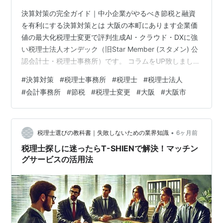
決算対策の完全ガイド｜中小企業がやるべき節税と融資
を有利にする決算対策とは 大阪の本町にあります企業価
値の最大化税理士変更で評判生成AI・クラウド・DXに強
い税理士法人オンデック（旧Star Member (スタメン) 公
認会計士・税理士事務所）です。 コラムをUP致しまし
た。 決算対策の完全ガイド｜中小企業がやるべき節税と
#
決算対策
#
税理士事務所
#
税理士
#
税理士法人
融資を有利にする決算対策とはというテーマで解説して
#
会計事務所
#
節税
#
税理士変更
#
大阪
#
大阪市
おります。 stamen.jp ぜひご一読下さい！！ 大阪の税理
士| 企業価値最大化なら税理士法人オンデック
•
税理士選びの教科書｜失敗しないための業界知識
6ヶ月前
税理士探しに迷ったらT-SHIENで解決！マッチン
グサービスの活用法