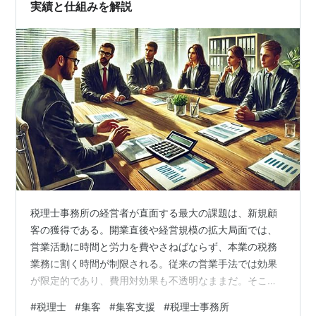
実績と仕組みを解説
税理士事務所の経営者が直面する最大の課題は、新規顧
客の獲得である。開業直後や経営規模の拡大局面では、
営業活動に時間と労力を費やさねばならず、本業の税務
業務に割く時間が制限される。従来の営業手法では効果
が限定的であり、費用対効果も不透明なままだ。そこで
注目されるのが、税理士事務所向けの集客支援サービス
#
税理士
#
集客
#
集客支援
#
税理士事務所
であるT-SHIENである。本記事では、このサービスが税