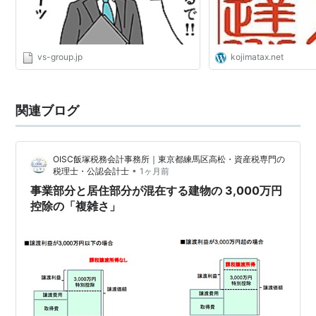
vs-group.jp
kojimatax.net
関連ブログ
OISC飯塚税務会計事務所｜東京都練馬区高松・資産税専門の
•
税理士・公認会計士
1ヶ月前
事業部分と居住部分が混在する建物の 3,000万円
控除の「複雑さ」