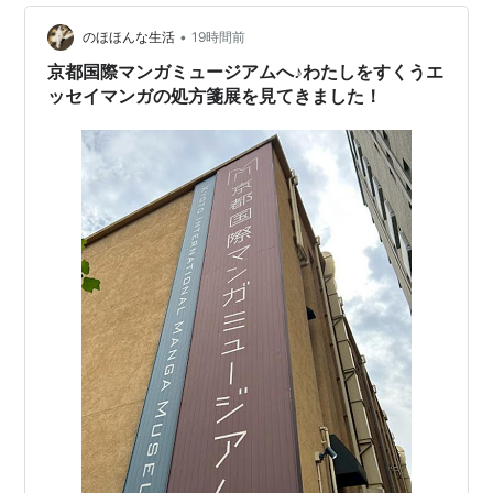
夫婦で営まれており、時間をかけた丁寧な接客で、非日
•
常感を味わえる。 この日、私が注文したのは甘南備クリ
のほほんな生活
19時間前
ーム。今日は2度目の来訪。１度目は出汁の旨味を存分に
京都国際マンガミュージアムへ♪わたしをすくうエ
堪能するスタンダードな甘南備ラーメンを頂…
ッセイマンガの処方箋展を見てきました！