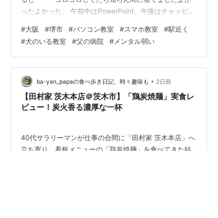
ったよかった。 午前中はPowerPoint、午後はチャッピ
ー。皆さんに楽しんでもらえたようでよかったです。 お
#
大阪
#
堺市
#
パソコン教室
#
スマホ教室
#
駅近く
昼ご飯はそんなこんなで調子が悪いのでお付き合いいた
#
犬のいる教室
#
父の病院
#
メンタル弱い
だき・・・ 元気さんでざるそばに。色々話をしながら食
べると食べれるのね・・・。ありがとうございました。
午後の助講師の先生もご主人の看護されているので話を
聞いてもらって、助言ももらって何となく自分の気持ち
•
ba-yan_papaの食べ歩き日記、時々趣味も
2日前
は決まった感じです。 帰りに父の病…
【田村家 茨木本店＠茨木市】「鶏炭焼麺」実食レ
ビュー！炭火香る濃厚な一杯