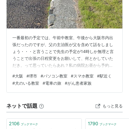
一番最初の予定では、午前中教室、午後から大阪市内出
張だったのですが、父の主治医が父を含めて話をしまし
ょう・・・と言うことで先生の予定が14時しか無理と言
うことで出張の日程変更をお願いして、何とかしていた
だき。って思っていたらあれ？私の病院お昼から予約し
てたよな・・・となり、お昼前に変更してもらって、午
#
大阪
#
堺市
#
パソコン教室
#
スマホ教室
#
駅近く
前の生徒さんに30分前倒しで来てもらうことできます
#
犬のいる教室
#
電車の旅
#
がん患者家族
か？とお聞きしたら、無理だからお盆明けに変更してく
ださい・・・と。だったら早めの時間の方がいい
な・・・と変更してその時間に病院へ。すると「予約入
ネットで話題
もっと見る
ってないですよ」え！！調べてもらうと「17日になって
ますよ」と・・・お薬がなくなるので何とかなりません
か…
2106
1790
ブックマーク
ブックマーク