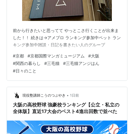
前から行きたいと思ってて やっとこさ行くことが出来ま
した！！ 続きは→アメブロ ランキング参加中ペット ラン
キング参加中雑談・日記を書きたい人のグループ
#
京都
#
京都国際マンガミュージアム
#
大阪
#
関西の暮らし
#
三毛猫
#
三毛猫アンジはん
#
日々のこと
•
現役塾講師こうのつぶやき
1日前
大阪の高校野球 強豪校ランキング【公立・私立の
全体版】直近17大会のベスト4進出回数で並べた