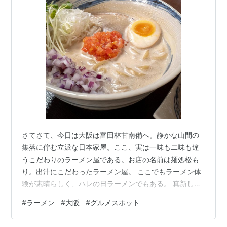
さてさて、今日は大阪は富田林甘南備へ。静かな山間の
集落に佇む立派な日本家屋。ここ、実は一味も二味も違
うこだわりのラーメン屋である。お店の名前は麺処松も
り。出汁にこだわったラーメン屋。 ここでもラーメン体
験が素晴らしく、ハレの日ラーメンでもある。 真新しさ
を感じる落ち着いた和室に、ゆったりと配置されたテー
#
ラーメン
#
大阪
#
グルメスポット
ブル席。テーブル席の数は少ないが、その分テーブル間
の余白が多く、ゆっくりと食事をすることが出来る。 ご