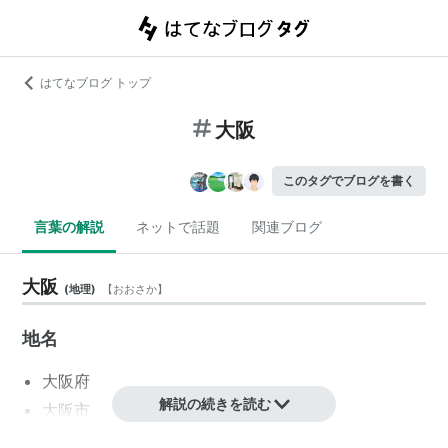
はてなブログ トップ
大阪
このタグでブログを書く
言葉の解説
ネットで話題
関連ブログ
大阪
(
地理
)
【
おおさか
】
地名
大阪府
解説の続きを読む
大阪市