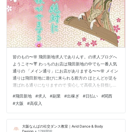
皆のもの〜🌸 飛田新地求人でありんす。の求人ブログへ
ようこそ〜👘 わっちのお店は飛田新地の中でも一番人気
通りの 「メイン通り」にお店がありまする〜〜🌸 メイン
通りは飛田新地に遊びに来られる殿方の ほとんどが足を
運ばれる通りになりますので 安心して高収入を目指した
いおなごは「ここ」から いつでもご連絡をくれなんし〜
#
飛田新地
#
求人
#
副業
#
出稼ぎ
#
日払い
#
関西
✨ 飛田新地求人担当、もしくはわっちが即レスで 返信を
#
大阪
#
高収入
いたしまする〜♪ 飛田新地求人 副業としても選べます🌸
「もう少し自由に使えるお金がほしい！」「昼職のお給
料だけでは物足りない…」そんな理由から、副業として
大阪なんばの社交ダンス教室｜Avid Dance & Body
夜職を始める女の子が増えています✨ 最近では、本業を
•
Design
17時間前