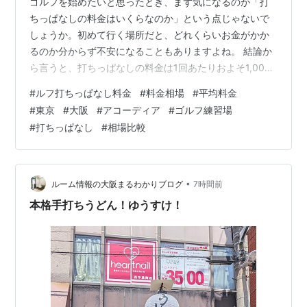
ゴルフを始めたいと思ったとき、まず気になるのが「打
ちっぱなしの料金はいくらなのか」という点じゃないで
しょうか。初めて行く場所だと、どれくらいお金がかか
るのか分からず不安になることもありますよね。 結論か
ら言うと、打ちっぱなしの料金は1回あたりおよそ1,000
円〜3,000円が目安です。都市部は高めで、地方は安め
#
ルフ打ちっぱなし料金
#
料金相場
#
平均料金
という傾向があります。 この記事では、料金の仕組みや
#
東京
#
大阪
#
アコーディア
#
ゴルフ練習場
地域ごとの相場、レンタルの値段、初心者が気になるポ
#
打ちっぱなし
#
相場比較
イントまで分かりやすくまとめています。「料金の相
場」「地域別の違い」「安く利用するコツ」までしっか
り解説します。 ゴルフ打ちっぱなし料金の相場と平均は
いくら？ 1回あたりの平均総額は1,…
•
ルーム情報の大阪まるわかりブログ
7時間前
本格手打ちうどん！ゆうすけ！