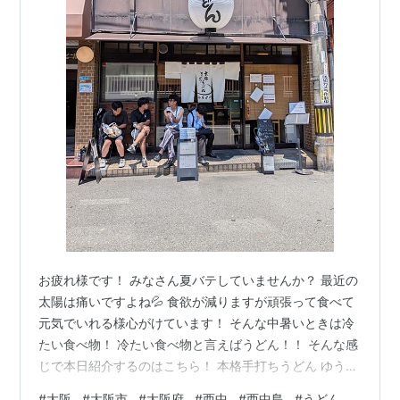
お疲れ様です！ みなさん夏バテしていませんか？ 最近の
太陽は痛いですよね💦 食欲が減りますが頑張って食べて
元気でいれる様心がけています！ そんな中暑いときは冷
たい食べ物！ 冷たい食べ物と言えばうどん！！ そんな感
じで本日紹介するのはこちら！ 本格手打ちうどん ゆうす
け 平日でも結構並ぶお店さんです！ この時は30分ぐら
#
大阪
#
大阪市
#
大阪府
#
西中
#
西中島
#
うどん