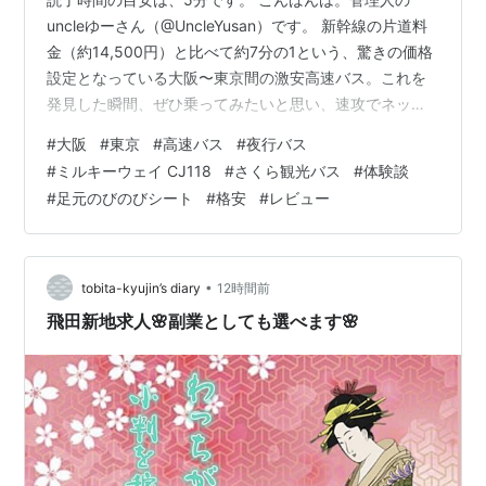
uncleゆーさん（@UncleYusan）です。 新幹線の片道料
金（約14,500円）と比べて約7分の1という、驚きの価格
設定となっている大阪〜東京間の激安高速バス。これを
発見した瞬間、ぜひ乗ってみたいと思い、速攻でネット
で予約をしました。 2000年前後に行われた高速バスの規
#
大阪
#
東京
#
高速バス
#
夜行バス
制緩和以前は、JRバス「ドリーム号」に加え、私鉄系の
#
ミルキーウェイ CJ118
#
さくら観光バス
#
体験談
夜行バス（阪急バス、近鉄バス、南海バスなどと東京側
#
足元のびのびシート
#
格安
#
レビュー
のバス会社が共同運行する路線）もいくつか登場してい
ましたが、運賃は概ね8,000円前後で、大きな価格差は
ありませんでした。 それが2000年代の規制緩和による自
由参入と…
•
tobita-kyujin’s diary
12時間前
飛田新地求人🌸副業としても選べます🌸