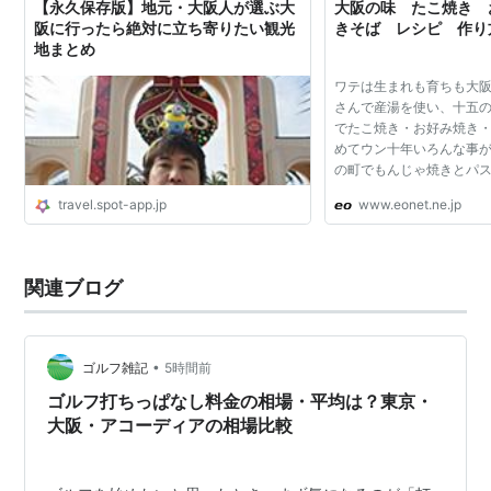
【永久保存版】地元・大阪人が選ぶ大
大阪の味 たこ焼き 
阪に行ったら絶対に立ち寄りたい観光
きそば レシピ 作り
地まとめ
ワテは生まれも育ちも大
さんで産湯を使い、十五
でたこ焼き・お好み焼き
めてウン十年いろんな事
の町でもんじゃ焼きとパ
れにラーメンもやりました
travel.spot-app.jp
www.eonet.ne.jp
焼き屋台と、二足のわら
かされて三年間、...
関連ブログ
•
ゴルフ雑記
5時間前
ゴルフ打ちっぱなし料金の相場・平均は？東京・
大阪・アコーディアの相場比較