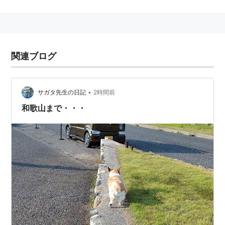
駅名
大阪駅
スポーツチーム
関連ブログ
大阪エヴェッサ（プロバスケットボールbjリーグ）
ガンバ大阪(Jリーグ)
•
サガタ先生の日記
2時間前
セレッソ大阪(Jリーグ)
和歌山まで・・・
関連語
大阪人
大阪出身
春日歩