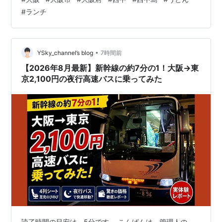
い待って入れました！ お店についてのルール等になりま
#
ランチ
す！ 代表待ち禁止なの地味にありがたいです！ 支払いは
現金のみ！ 事前に券売機で購入して待ってる間に店員さ
んが内容を聞きに来てくれます！ 店内はこんな感じで従
業員は2人でした！ 事前に聞いているので入ってからは
•
YSky_channel’s blog
7時間前
そんなに待つことは…
【2026年8月最新】新幹線の約7分の1！大阪→東
京2,100円の夜行高速バスに乗ってみた
読了時間の目安は、5分です。 こんばんは。管理人の