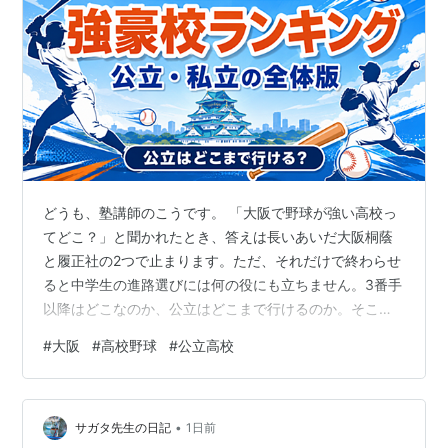
どうも、塾講師のこうです。 「大阪で野球が強い高校っ
てどこ？」と聞かれたとき、答えは長いあいだ大阪桐蔭
と履正社の2つで止まります。ただ、それだけで終わらせ
ると中学生の進路選びには何の役にも立ちません。3番手
以降はどこなのか、公立はどこまで行けるのか。そこま
で数字で出したのがこの記事です。 このブログではこれ
#
大阪
#
高校野球
#
公立高校
まで公立高校だけのランキングを出してきましたが、今
回は私立も含めた大阪全体で並べました。集計は大阪府
高等学校野球連盟の公式記録だけを使い、独自の点数づ
•
けはしていません。 【結論】大阪の高校野球 強豪校ラン
サガタ先生の日記
1日前