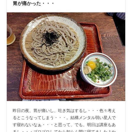
キング（直近17大会） 2021年春から2026年夏までの大
胃が痛かった・・・
阪大会17大会（春6・夏6・…
昨日の夜、胃が痛いし、吐き気はするし・・・色々考え
るとこうなってしまう・・・。結構メンタル弱い星人で
す寝れないなぁ・・・と思って、でも、明日は講座もあ
るし・・・ゴロゴロしてたら知らん間に寝てましたよか