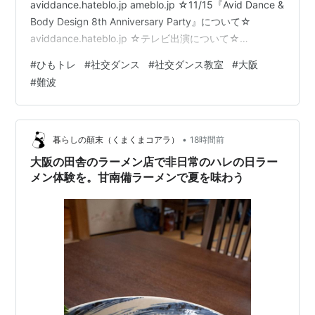
aviddance.hateblo.jp ameblo.jp ☆11/15『Avid Dance &
Body Design 8th Anniversary Party』について☆
aviddance.hateblo.jp ☆テレビ出演について☆
aviddance.hateblo.jp ☆ビッグイベントについて☆
#
ひもトレ
#
社交ダンス
#
社交ダンス教室
#
大阪
aviddance.hateblo.jp ☆２０２７年５月 ブラックプール
#
難波
ダンスツアーについて☆ aviddance.hateblo.jp 本来の身
体を取り戻す！？ 姿勢矯正、…
•
暮らしの顛末（くまくまコアラ）
18時間前
大阪の田舎のラーメン店で非日常のハレの日ラー
メン体験を。甘南備ラーメンで夏を味わう