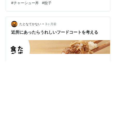
#
チャーシュー丼
#
餃子
ミナギリ味噌󠄀。 炒めた肉や野菜(もやし、ニラ、玉ねぎ)
とおろしニンニクがたっぷり。 濃厚なスープや炒め野菜
と麺が絡んでいい感じ。 がっつり美味しいラーメンでし
た。 ランチ限定セットのミニチャーシュー…
•
たとなてかない
3ヶ月前
近所にあったらうれしいフードコートを考える
フードコート。商業施設とかに入ってる、屋台村みたい
なもんですね。中央に椅子とテーブルがあって、周辺に
食べ物屋が複数あります。 このシステムだとだれが入っ