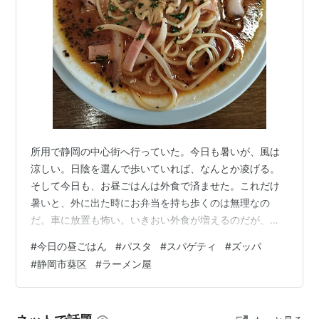
所用で静岡の中心街へ行っていた。今日も暑いが、風は
涼しい。日陰を選んで歩いていれば、なんとか凌げる。
そして今日も、お昼ごはんは外食で済ませた。これだけ
暑いと、外に出た時にお弁当を持ち歩くのは無理なの
だ。車に放置も怖い。いきおい外食が増えるのだが、静
岡の中心街というのは（特に青葉公園通りより北側は）
#
今日の昼ごはん
#
パスタ
#
スパゲティ
#
ズッパ
下調べ無しで訪れて気の利いた昼食の店を探すのは難し
#
静岡市葵区
#
ラーメン屋
い。 幸いなことに、今日は知人から教わったパスタ屋さ
ん「ズッパ」に入ることができた。開店直後は行列がで
きていたが、今日は早い時間ということもあって、すん