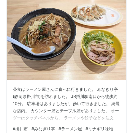
昼食はラーメン屋さんに食べに行きました。 みなぎり亭
(静岡県掛川市)を訪れました。 JR掛川駅南口から徒歩約
10分。 駐車場はありましたが、歩いて行きました。 綺麗
な店内。 カウンター席とテーブル席がありました。 オー
ダーはタッチパネルから。 ラーメンや餃子などを注文し
ました。 ミナギリ味噌󠄀 1,000円(税込)。 ミニチャーシュ
#
掛川市
#
みなぎり亭
#
ラーメン屋
#
ミナギリ味噌󠄀
ー丼 250円(税込)。 餃子 450(税込)。 まずはラーメン、