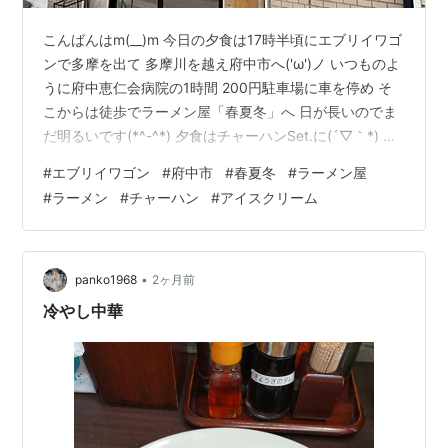
こんばんはm(__)m 今日の夕食は17時半頃にエブリイワゴ
ンで多摩を出て 多摩川を越え府中市へ('ω')ノ いつものよ
うに府中恵仁会病院の1時間 200円駐車場に車を停め そ
こからは徒歩でラーメン屋「春夏冬」へ 日が長いのでま
だ明るいです(*^-^*) 夕食はチャーハンSet.に(´▽｀*) シ
ンプルなラーメンが一番おいしいですよね(*^。^*) ちな
#
エブリイワゴン
#
府中市
#
春夏冬
#
ラーメン屋
みにこのお店 スープだけではなく妙に納品の「麺」がお
#
ラーメン
#
チャーハン
#
アイスクリーム
いしいんですよ(*^^)v 帰りは甘いものが食べたくなり 愛
宕のセブンイレブンでアイスを買い そこで食べてから 帰
りました☆彡 今夜は燃えるごみ出しと空き缶・ペットボ
トルリサイクルに行かなきゃ
•
panko1968
2ヶ月前
冷やし中華