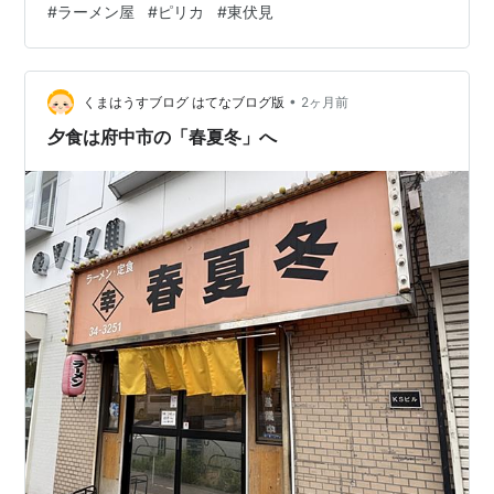
#
ラーメン屋
#
ピリカ
#
東伏見
が一人で全てをやっていて、店に入ると「はーっ」、注
文すると「はーっ」と声が返ってきますが、そのほかの
言葉はなく、聴くことができる肉声は「はーっ」だけで
•
した 外見もちょっとこわそうだったため、私も他の寮生
くまはうすブログ はてなブログ版
2ヶ月前
も「この人は何かある。もしかしたらムショ帰りなので
夕食は府中市の「春夏冬」へ
はないか」と思ったりしたものです と考え…