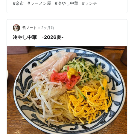
#
余市
#
ラーメン屋
#
冷やし中華
#
ランチ
•
哲ノート
2ヶ月前
冷やし中華 -2026夏-