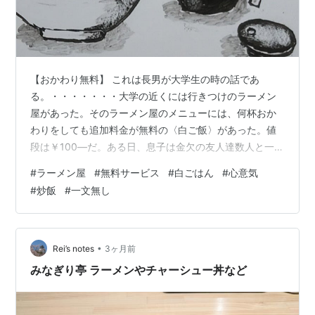
【おかわり無料】 これは長男が大学生の時の話であ
る。・・・・・・・大学の近くには行きつけのラーメン
屋があった。そのラーメン屋のメニューには、何杯おか
わりをしても追加料金が無料の〈白ご飯〉があった。値
段は￥100―だ。ある日、息子は金欠の友人達数人と一緒
にそのラーメン屋に入ったのだが、ラーメンを注文する
#
ラーメン屋
#
無料サービス
#
白ごはん
#
心意気
友人達を尻目に、ラーメンを注文する金さえも無かった
#
炒飯
#
一文無し
息子だけが￥100―の〈白ご飯〉を頼んだ。友人達の財布
の中も寂しくて、息子にラーメンを奢るだけの余裕が無
かったのだ。やがて友人達が頼んだラーメンと一緒に息
子の〈白ご飯〉もテーブルに運ばれてきた。しかしいく
•
Rei’s notes
3ヶ月前
ら空腹とは言え〈白ご飯〉だけでは喉を越し難い…
みなぎり亭 ラーメンやチャーシュー丼など