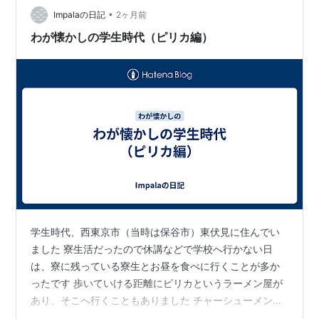
ューがありましたが．． 高齢のおばあちゃんが、ワンオ
•
Impalaの日記
2ヶ月前
ペでやっていました。 …
わが懐かしの学生時代（ピリカ編）
学生時代、西東京市（当時は保谷市）東伏見に住んでい
ました 寮生活だったので休講などで学校へ行かない日
は、寮に残っている寮生とお昼を食べに行くことが多か
ったです 歩いていける距離にピリカというラーメン屋が
あり、そこへ行くこともありました チャーシューメンが
450円と学生の財布にもやさしいお店でした そこは店主