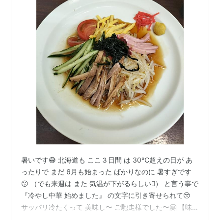
暑いです😅 北海道も ここ３日間 は 30℃超えの日が あ
ったりで まだ 6月も始まった ばかりなのに 暑すぎです
😗 （でも来週は また 気温が下がるらしい🫪） と言う事で
『冷やし中華 始めました』 の文字に引き寄せられて😚
サッパリ冷たくって 美味し〜 ご馳走様でした〜🤗 【味
の時計台 余市店】