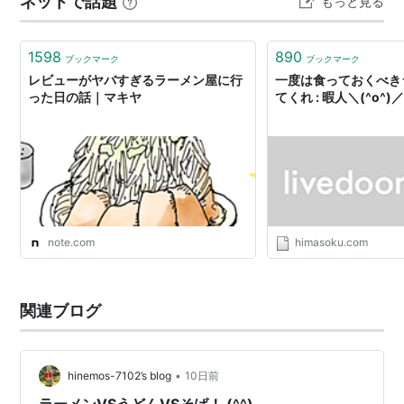
ネットで話題
もっと見る
なり座ることができた。 この店はイタリアン…というか
パスタ専門店なのだが、ちょっと変わっている。ま…
1598
890
ブックマーク
ブックマーク
レビューがヤバすぎるラーメン屋に行
一度は食っておくべき
った日の話｜マキヤ
てくれ : 暇人＼(^o^)
note.com
himasoku.com
関連ブログ
•
hinemos-7102’s blog
10日前