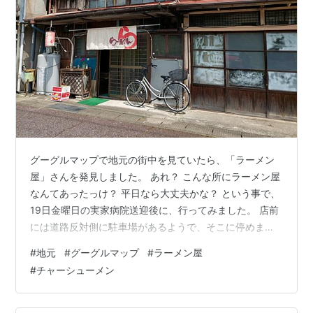
グーグルマップで地元の街中を見ていたら、「ラーメン
屋」さんを発見しました。 あれ？ こんな所にラーメン屋
なんてあったっけ？ 平日なら大丈夫かな？ という事で、
19日金曜日の実家病院送迎後に、行ってみました。 店前
には道路反対側に駐車場があるようで、そこに停めまし
た。 ここです。かなり年季が入っていますね？ 看板がこ
#
地元
#
グーグルマップ
#
ラーメン屋
こにありました。 昔はこちら側でやっていたのかな？ 周
#
チャーシューメン
辺はこんな家ばかりで、昭和にタイムスリップしたみた
いでした。 13時ちょっと前でしたが、この日は暑かった
ため、先客はいませんでした。 口コミでは、もっとメニ