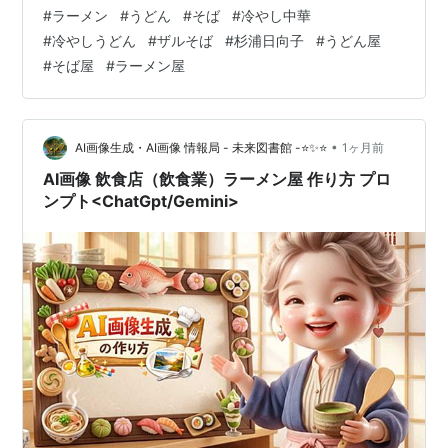
はどこも決まっている。カラシが付くのも。 上に乗せる
#
ラーメン
#
うどん
#
そば
#
冷やし中華
具材は多少変化があっても、酢醤油の味はどこも同じ
#
冷やしうどん
#
ザルそば
#
杉浦日向子
#
うどん屋
だ。 うどんなら冷やしうどんで、上に乗る具材はなんで
#
そば屋
#
ラーメン屋
も乗せていい。 出汁はカツオ・昆布出汁が基本か？熱い
やつと、つゆの味は基本的には変わらない。 冷やし中華
の麺の大盛りはあまり聞かないが、うどんは2倍・3倍と
いろいろある。 そばの基本は、寒い…
•
AI画像生成・AI画像 情報局 - 未来図書館 -⭐✨⭐
1ヶ月前
AI画像 飲食店（飲食業）ラーメン屋 作り方 プロ
ンプト<ChatGpt/Gemini>