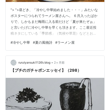
"> ">昼どき、「冷やし中華始めました・・・」みたいな
ポスターにつられてラーメン屋さんへ。 ６月入ったばか
りで、しかもまだ梅雨に入る前だけど「夏が来たぞぉ」
と言いたげに冷やし中華を早くも頂きます。ここ最近投
稿ネタにしている「季節感」（気候や草花）などとおな
じ了見で、季節をすっ飛ばして、商魂たくましくいっち
#
冷やし中華
#
夏の風物詩
#
ラーメン屋
ゃえいっちゃえで提供されています。 この際オナカに納
まっちゃえば、夏のイメージ、夏の雰囲気なんてどうで
もいいんで・・・６月入ったばかりだけど「冷やし中
•
華」まあいいか。 ランキング参加中gooからきました ラ
rurutyansuki1126’s blog
2ヶ月前
ンキング参加中雑談・日記を書きたい人のグループ ラン
【プチのガチャポンエッセイ】（298）
キング参加中食べ物