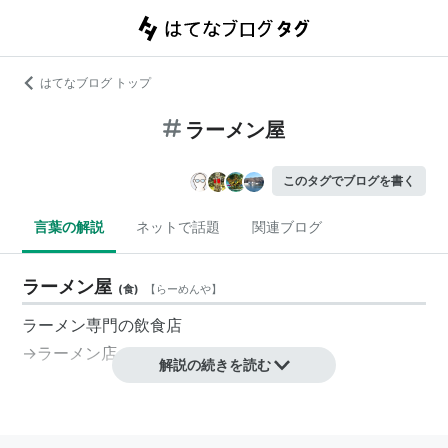
はてなブログ トップ
ラーメン屋
このタグでブログを書く
言葉の解説
ネットで話題
関連ブログ
ラーメン屋
(
食
)
【
らーめんや
】
ラーメン専門の飲食店
→
ラーメン店
解説の続きを読む