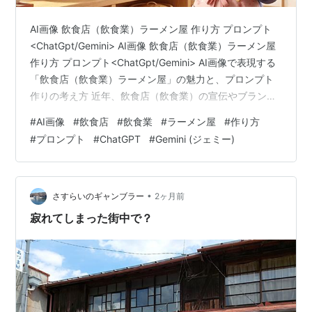
AI画像 飲食店（飲食業）ラーメン屋 作り方 プロンプト
<ChatGpt/Gemini> AI画像 飲食店（飲食業）ラーメン屋
作り方 プロンプト<ChatGpt/Gemini> AI画像で表現する
「飲食店（飲食業）ラーメン屋」の魅力と、プロンプト
作りの考え方 近年、飲食店（飲食業）の宣伝やブランド
づくりにおいて、AI画像の活用が急速に広がっている。
#
AI画像
#
飲食店
#
飲食業
#
ラーメン屋
#
作り方
特にラーメン屋のように視覚的な魅力が強い業態では、
#
プロンプト
#
ChatGPT
#
Gemini (ジェミー)
AI画像を使ったビジュアル制作が店舗の世界観を伝える
有効な手段となっている。従来はカメラマンやデザイナ
ーに依頼していた写真やイラストも、AI画像生成を使え
ば短時間で多彩な表現を生み出すことができるた…
•
さすらいのギャンブラー
2ヶ月前
寂れてしまった街中で？