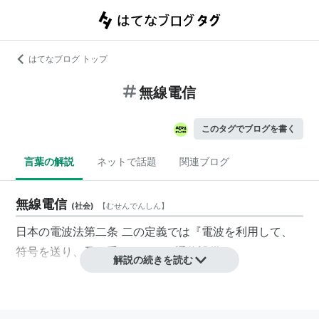
はてなブログ トップ
無線電信
このタグでブログを書く
言葉の解説
ネットで話題
関連ブログ
無線電信
(
社会
)
【
むせんでんしん
】
日本の
電波法
第二条 二
の定義では『
電波
を利用して、
符号を送り、又は受けるための通信設備』。
解説の続きを読む