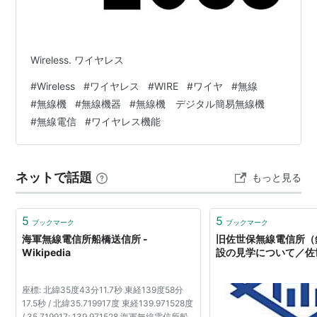
Wireless. ワイヤレス
#
Wireless
#
ワイヤレス
#
WIRE
#
ワイヤ
#
無線
#
無線機
#
無線機器
#
無線機 デジタル簡易無線機
#
無線電信
#
ワイヤレス機能
ネットで話題
もっと見る
5
5
ブックマーク
ブックマーク
海軍無線電信所船橋送信所 -
旧佐世保無線電信所（
Wikipedia
設の見学について／佐
座標: 北緯35度43分11.7秒 東経139度58分
17.5秒 / 北緯35.719917度 東経139.971528度
/ 35.719917; 139.971528 海軍無線電信所船