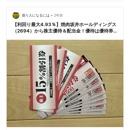
ディングス（2694） 焼肉坂井ホールディングスを紹介し
ていきたいと思います。 配当金入金月（いつもらえる
の？） 6月 権利確定月 3月と9月 株価 70円（単元株1…
•
億り人になるには
2年前
【利回り最大4.93％】焼肉坂井ホールディングス
（2694）から株主優待＆配当金！優待は優待券
＆割引券！