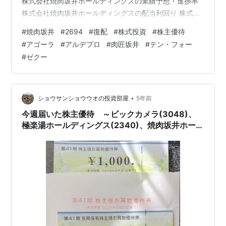
株式会社焼肉坂井ホールディングスの業績予想・進捗率
株式会社焼肉坂井ホールディングスの配当利回り 株式会
社焼肉坂井ホールディングスの株主優待 【関連記事】 本
#
焼肉坂井
#
2694
#
復配
#
株式投資
#
株主優待
日の取引 アルデプロ(8925) ブログをご覧頂き、ありがと
#
アゴーラ
#
アルデプロ
#
肉匠坂井
#
テン・フォー
うございます。焼肉坂井ホールディングスをご存じでし
#
ゼクー
ょうか？焼肉屋さかいや、とりあえず吾平、村さ来等を
運営している企業です。 shousanshouuoは、焼肉坂井ホ
ールディングスの末席株主です。 今回は「焼肉坂井ホー
ル…
•
ショウサンショウウオの投資部屋
5年前
今週届いた株主優待 ～ビックカメラ(3048)、
極楽湯ホールディングス(2340)、焼肉坂井ホール
ディングス(2694)、クラウディアホールディング
ス(3607)～