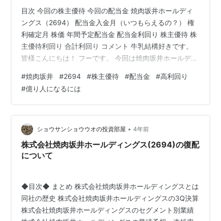
目次 今回の株主優待 今回の配当金 焼肉坂井ホールディ
ングス（2694） 配当金入金月（いつもらえるの？） 権
利確定月 株価 年間予定配当金 配当金利回り 株主優待 株
主優待利回り 合計利回り コメント 牛乳結構好きです。
皆様こんにちは！ フーです。 今回は焼肉坂井ホールディ
ングスについて投稿していきます。 今回の株主優待 焼肉
#
焼肉坂井
#
2694
#
株主優待
#
配当金
#
高利回り
坂井ホールディングスからの株主優待は「優待券
#
億り人になるには
（3,500円相当）+割引券（15％××3枚）」になります。
今回の配当金 今回の配当金は0.5円×2,000株＝1,000
円。 私は現在特定口座で保有をしております。 税引き後
の入金金額は797円となりました。 焼肉坂井ホ…
•
ショウサンショウウオの投資部屋
4年前
株式会社焼肉坂井ホールディングス(2694)の復配
について
◆目次◆ まとめ 株式会社焼肉坂井ホールディングスとは
同社の歴史 株式会社焼肉坂井ホールディングスの3Q決算
株式会社焼肉坂井ホールディングスのセグメント別業績