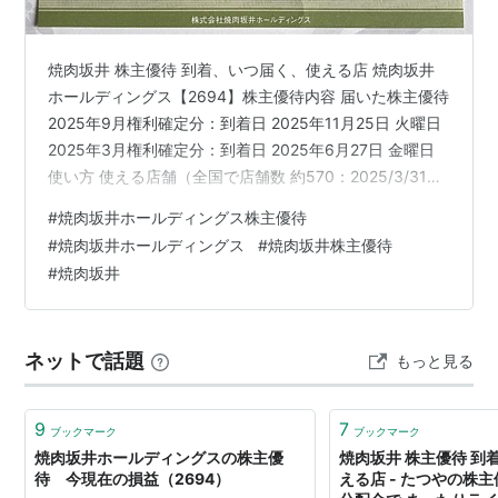
焼肉坂井 株主優待 到着、いつ届く、使える店 焼肉坂井
ホールディングス【2694】株主優待内容 届いた株主優待
2025年9月権利確定分：到着日 2025年11月25日 火曜日
2025年3月権利確定分：到着日 2025年6月27日 金曜日
使い方 使える店舗（全国で店舗数 約570：2025/3/31現
在） 使える店舗（飲食） 最後に 焼肉坂井 株主優待 到
#
焼肉坂井ホールディングス株主優待
着、いつ届く、使える店 この記事では、焼肉坂井から株
#
焼肉坂井ホールディングス
#
焼肉坂井株主優待
主優待が到着したので、いつ届くか、使える店舗、使い
#
焼肉坂井
方、などについて紹介します。 焼肉坂井ホールディング
ス【2694】株主優待内容 権利確定月 3月末日・ 9月末日
株主優待の内容 ①株主…
ネットで話題
もっと見る
9
7
ブックマーク
ブックマーク
焼肉坂井ホールディングスの株主優
焼肉坂井 株主優待 到
待 今現在の損益（2694）
える店 - たつやの株