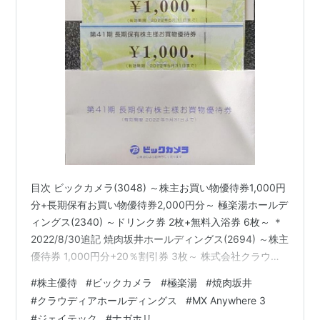
目次 ビックカメラ(3048) ～株主お買い物優待券1,000円
分+長期保有お買い物優待券2,000円分～ 極楽湯ホールデ
ィングス(2340) ～ドリンク券 2枚+無料入浴券 6枚～ ＊
2022/8/30追記 焼肉坂井ホールディングス(2694) ～株主
優待券 1,000円分+20％割引券 3枚～ 株式会社クラウデ
ィアホールディングス(3607) ～株主優待券 1枚～ 今週の
#
株主優待
#
ビックカメラ
#
極楽湯
#
焼肉坂井
取引：ジェイテック(2479)、ナガホリ(8139)売却 ブログ
#
クラウディアホールディングス
#
MX Anywhere 3
をご覧頂き、ありがとうございます。 今回は「今週届い
#
ジェイテック
#
ナガホリ