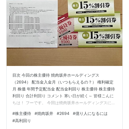
目次 今回の株主優待 焼肉坂井ホールディングス
（2694） 配当金入金月（いつもらえるの？） 権利確定
月 株価 年間予定配当金 配当金利回り 株主優待 株主優待
利回り 合計利回り コメント 寒い日が続く～ 皆様こんに
ちは！ フーです。 今回は焼肉坂井ホールディングスにつ
いて投稿していきます。 今回の株主優待 焼肉坂井ホール
#
株主優待
#
焼肉坂井
#
2694
#
億り人になるには
ディングスからの株主優待は「優待券（1,000円相当）
#
高利回り
+割引券（15％××3枚）」になります。 焼肉坂井ホール