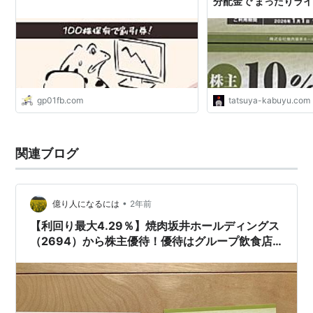
分配金で まったりラ
gp01fb.com
tatsuya-kabuyu.com
関連ブログ
•
億り人になるには
2年前
【利回り最大4.29％】焼肉坂井ホールディングス
（2694）から株主優待！優待はグループ飲食店
で利用できる優待券！