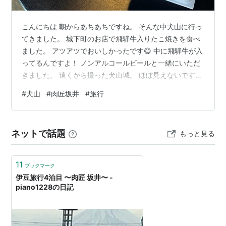
こんにちは 朝からあちあちですね。 そんな中犬山に行っ
てきました。 城下町のお店で飛騨牛入りたこ焼きを食べ
ました。 アツアツでおいしかったです😋 中に飛騨牛が入
ってるんですよ！ ノンアルコールビールと一緒にいただ
きました。 遠くから撮った犬山城。 ほぼ見えないです
ね、、、 頑張って映るようにしたんですが、、、 帰りに
#
犬山
#
肉匠坂井
#
旅行
肉匠坂井に行ってきました！ www.yakiniku.jp 初めて行
ったんですけど七輪で焼き肉を楽しめました！ 肉匠コー
スで4000円ぐらいでした。 なのにトリュフを使った肉
ネットで話題
もっと見る
寿司を食べました。 まあ優待券を使いたかっただけなん
ですけどね、、、、（笑）
11
ブックマーク
伊豆旅行4泊目 〜肉匠 坂井〜 -
piano1228の日記