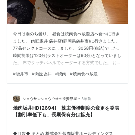
今日は雨のち曇り。 昼食は焼肉食べ放題店へ食べに行き
ました。 肉匠坂井 袋井店(静岡県袋井市)に行きました。
77品セレクトコースにしました。 3058円(税込)でした。
時間制限は120分(ラストオーダーは90分)となっていまし
た。 席でタッチパネルでオーダーする方式でした。 お肉
はカルビ、タン、ロース、ハラミ、豚トロ、鶏もも、鶏
#
袋井市
#
肉匠坂井
#
焼肉
#
焼肉食べ放題
せせり、ホルモンなど。 七輪で焼いて食べました。 他に
はビビンバ、クッパ、キムチ、明太ポテトサラダを食べ
ました。 一番安いコースにしましたが、食べ放題を楽し
•
むことができました。 デザートは一人一品だけ注文でき
ショウサンショウウオの投資部屋
3年前
て、籠盛りふんわりフロマージュにしました。 濃厚で美
焼肉坂井HD(2694) 株主優待制度の変更を発表
味しい…
【割引率低下も、長期保有分は拡充】
◆目次◆ まとめ 株式会社焼肉坂井ホールディングス