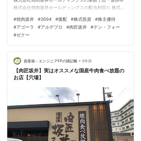
株式会社焼肉坂井ホールディングスの配当利回り 株式会
社焼肉坂井ホールディングスの株主優待 【関連記事】 本
#
焼肉坂井
#
2694
#
復配
#
株式投資
#
株主優待
日の取引 アルデプロ(8925) ブログをご覧頂き、ありがと
#
アゴーラ
#
アルデプロ
#
肉匠坂井
#
テン・フォー
うございます。焼肉坂井ホールディングスをご存じでし
#
ゼクー
ょうか？焼肉屋さかいや、とりあえず吾平、村さ来等を
運営している企業です。 shousanshouuoは、焼肉坂井ホ
ールディングスの末席株主です。 今回は「焼肉坂井ホー
ル…
•
資産箱 - エンジニアFPの雑記帳
6年前
【肉匠坂井】実はオススメな国産牛肉食べ放題の
お店【穴場】