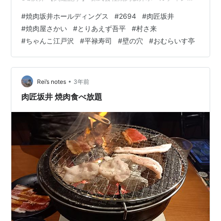
ス(2694)のセグメント別業績 株式会社焼肉坂井ホールデ
#
焼肉坂井ホールディングス
#
2694
#
肉匠坂井
ィングス(2694)の2024年3月期通期業績予想・進捗率 株
#
焼肉屋さかい
#
とりあえず吾平
#
村さ来
式会社焼肉坂井ホールディングス(2694)の 株主優待制度
#
ちゃんこ江戸沢
#
平禄寿司
#
壁の穴
#
おむらいす亭
② 長期保有株主(1,000株以上保有)への優待 ③ 特別株
主優待券の利用店舗拡充(20,000株以上保有) 【関連記
事】 ブログをご覧頂き、あ…
•
Rei’s notes
3年前
肉匠坂井 焼肉食べ放題