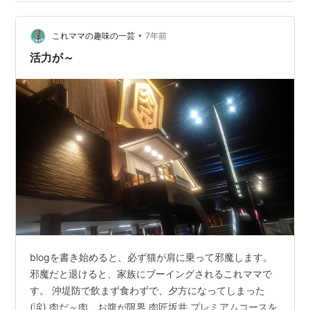
•
これママの趣味の一芸
7年前
活力が～
blogを書き始めると、必ず猫が肩に乗って邪魔します。
邪魔だと退けると、家族にブーイングされるこれママで
す。 沖堤防で飲まず食わずで、夕方になってしまった
(涙) 肉だ～肉、お腹が限界 肉匠坂井 プレミアムコースを