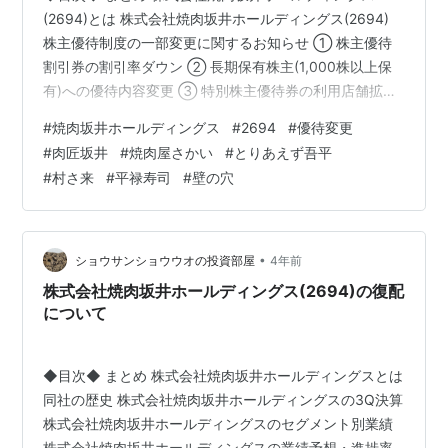
(2694)とは 株式会社焼肉坂井ホールディングス(2694)
株主優待制度の一部変更に関するお知らせ ① 株主優待
割引券の割引率ダウン ② 長期保有株主(1,000株以上保
有)への優待内容変更 ③ 特別株主優待券の利用店舗拡充
(20,000株以上保有) 【関連記事】 株式会社焼肉坂井ホー
#
焼肉坂井ホールディングス
#
2694
#
優待変更
ルディングス(2694)の2023年3月期3Q決算 株式会社焼
#
肉匠坂井
#
焼肉屋さかい
#
とりあえず吾平
肉坂井ホールディングス(2694)のセグメント別業績 株式
#
村さ来
#
平禄寿司
#
壁の穴
会社焼肉坂井ホールディングス(2694)の業績予想・進捗
率 株式会社焼肉坂井ホールディングス(2694)の配当利回
り 【関連記事】 ブログを…
•
ショウサンショウウオの投資部屋
4年前
株式会社焼肉坂井ホールディングス(2694)の復配
について
◆目次◆ まとめ 株式会社焼肉坂井ホールディングスとは
同社の歴史 株式会社焼肉坂井ホールディングスの3Q決算
株式会社焼肉坂井ホールディングスのセグメント別業績
株式会社焼肉坂井ホールディングスの業績予想・進捗率