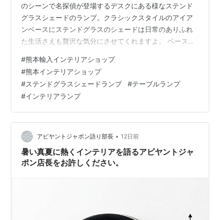
のシーンで名探偵が登場するデスクにある様なステンド
グラスシェードのランプ。クラシックスタイルのアイア
ンベースにステンドグラスのシェードは日常のありふれ
た生活さえも贅沢な気分にさせてくれますよ。 ベース
（本体）トップがアンティーク風な陶器を使用した高級
#
熊本輸入インテリアショップ
感溢れるランプです。クラシックな高級ホテルにある様
#
熊本インテリアショップ
な・・・正にホテルライフインテリアとして活躍してく
#
ステンドグラスシェードランプ
#
テーブルランプ
れます。大切なお客様をお迎えする機会におもてなしの
#
インテリアランプ
気持ちを現してくれる素敵なインテリアアイテムです。
ちょっと明りが欲しい時や、雰囲気つくりには欠かせな
いテーブルランプ。1つはお部屋に置いてみたいもので…
•
アビヤントジャポン語り部長
12日前
暑い真夏に熱くインテリアを語るアビヤントジャ
ポン店長をお許しください。