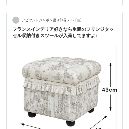
ンのような空間に。 厚めで耐久性のジャガード織生地で
す。 ウイリアム・モリスのフットスツール（足置き椅
子）生地材質：ポリエス…
•
アビヤントジャポン語り部長
17日前
フランスインテリア好きなら垂涎のフリンジタッ
セル収納付きスツールが入荷してますよ♪