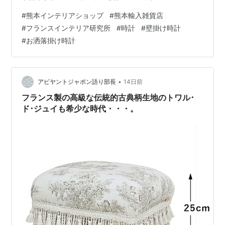
ク調仕上げの為、多少の小傷、凹凸、個体差がございま
#
熊本インテリアショップ
#
熊本輸入雑貨店
す。※単三電池1個を別途ご用意ください。 質も大きさも
#
フランスインテリア研究所
#
時計
#
壁掛け時計
欲張りなおしゃれな壁掛け時計 商品情報商品名：壁掛け
#
お洒落掛け時計
時計素材：ステンレス、MDF、ガラス他カラー：ブラッ
クサイズ：29.5×5.5×高さ29.5 cm重量：1,593 g価格：
14,000円【税別】※送料無料でお届けいたします。
www.abiy…
•
アビヤントジャポン語り部長
14日前
フランス製の高級な伝統的古典柄生地のトワル･
ド･ジュイも希少な時代・・・。