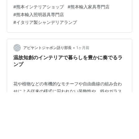
地、フィレンチェで誕生。本物にこだわり、200年〜300
#
熊本インテリアショップ
#
熊本輸入家具専門店
年を経た最上級のポプラの古木を使用。主に建物の柱や
#
熊本輸入照明器具専門店
梁に使われていた優れた原料を厳選し、熟練した木工職
#
イタリア製シャンデリアランプ
人の技術により素材を活かして製品化されています。 ル
ームテーブルより90ｃｍの高さに吊り下げるといいと思
います。 シャンデリアランプ３灯式CAPANNI （カパー
ニ）イタリア社材質：ブラス（真…
•
アビヤントジャポン語り部長
1ヶ月前
温故知創のインテリアで暮らしを豊かに奏でるラ
ンプ