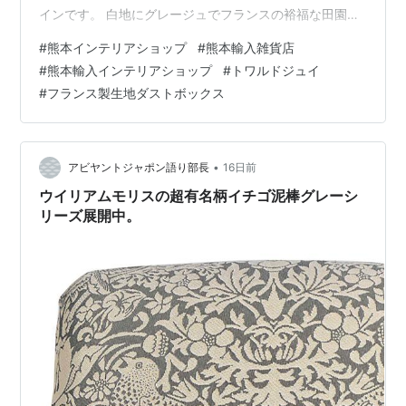
インです。 白地にグレージュでフランスの裕福な田園風
景を描いたトワルジュイを使ったダストボックス。テー
#
熊本インテリアショップ
#
熊本輸入雑貨店
ブルに置いてお客様が使われたおしぼりなどを入れる可
#
熊本輸入インテリアショップ
#
トワルドジュイ
愛いゴミ箱。お洒落過ぎて目に付くところに置きたくな
#
フランス製生地ダストボックス
るダストボックスなのです。もちろん、おしゃれ小物い
れとして、いろんなものを中に入れて楽しんでいただけ
ます。 上品でおしゃれなゴミ箱 トワル・ド・ジュイの脚
付きダストボックス生地材質…
•
アビヤントジャポン語り部長
16日前
ウイリアムモリスの超有名柄イチゴ泥棒グレーシ
リーズ展開中。