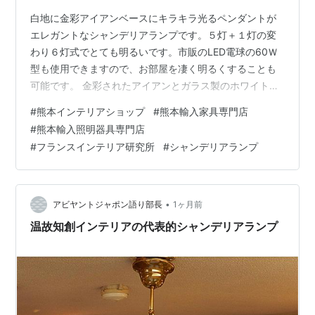
白地に金彩アイアンベースにキラキラ光るペンダントが
エレガントなシャンデリアランプです。５灯＋１灯の変
わり６灯式でとても明るいです。市販のLED電球の60Ｗ
型も使用できますので、お部屋を凄く明るくすることも
可能です。 金彩されたアイアンとガラス製のホワイトシ
ャンデリアランプ シャンデリア6灯式（５＋１）材質：
#
熊本インテリアショップ
#
熊本輸入家具専門店
アイアン、ガラス本体サイズ：52×52 H72〜92 cm本体
#
熊本輸入照明器具専門店
サイズは高さ H66 cmですが、天井フリンジトップから
#
フランスインテリア研究所
#
シャンデリアランプ
のチェーンを総てのばすと92cmくらいです。重量：約
10kg使用電球口径：E17（40Wまで）※曲がりシャンデ
リア球40W５個とボールクリア球１個をお付けいたしま
す。価格：3…
•
アビヤントジャポン語り部長
1ヶ月前
温故知創インテリアの代表的シャンデリアランプ