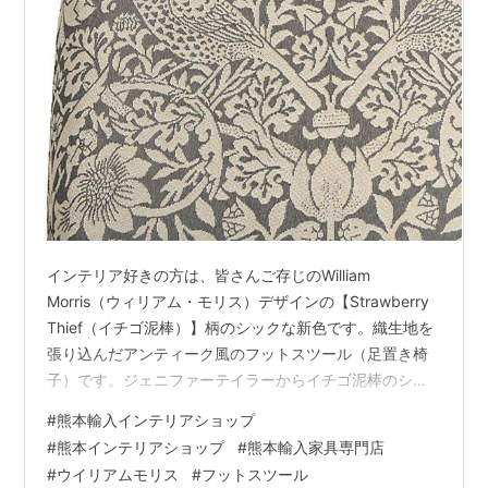
インテリア好きの方は、皆さんご存じのWilliam
Morris（ウィリアム・モリス）デザインの【Strawberry
Thief（イチゴ泥棒）】柄のシックな新色です。織生地を
張り込んだアンティーク風のフットスツール（足置き椅
子）です。ジェニファーテイラーからイチゴ泥棒のシッ
クな新色です。お部屋に合わせやすいグレーベージュの
#
熊本輸入インテリアショップ
ジャガード生地が高級感を演出します。リビング、玄関
#
熊本インテリアショップ
#
熊本輸入家具専門店
などで活躍してくれるフットスツール。生地とタッセル
#
ウイリアムモリス
#
フットスツール
の装飾が美しく、同シリーズの小物と合わせると、サロ