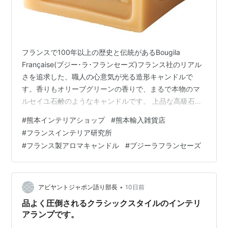
フランスで100年以上の歴史と伝統があるBougila
Française(ブジー･ラ･フランセーズ)フランス社のリアル
さを追求した、職人の心意気が光る造形キャンドルで
す。香りもオリーブグリーンの香りで、まるで本物のマ
ルセイユ石鹸のようなキャンドルです。 上品な高級石鹸
の香りを楽しめるアロマキャンドル 商品情報アロマキャ
#
熊本インテリアショップ
#
熊本輸入雑貨店
ンドル本体サイズ：W70×L70×H75mm香り：オリーブ
#
フランスインテリア研究所
グリーンの香り燃焼時間：約35時間燃焼時間は無風・気
#
フランス製アロマキャンドル
#
ブジーラフランセーズ
温20〜28度前後の環境下における平均値です。湿度・気
温・風など異なる使用状況によりこれより大きく変化し
ます。原産国：フランス価格：3,000円【税別】
www.abi…
•
アビヤントジャポン語り部長
10日前
品よく圧倒されるクラシックスタイルのインテリ
アランプです。