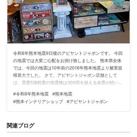
令和8年熊本地震9日後のアビヤントジャポンです。 今回
の地震では大変ご心配をお掛け致しました。 熊本県全体
では、今回の地震は10年前の2016年熊本地震より被害規
模甚大でした。 さて、アビヤントジャポン店舗として
は、震度5強程度の地震後は300回を超える余震が続いて
いますが、建屋被害はございませんでしたので翌日から
#
令和8年熊本地震
#
熊本地震
平常営業しております。 お見舞いのお電話やメールを頂
#
熊本インテリアショップ
#
アビヤントジャポン
きました皆様に感謝申し上げます。 www.abiyanto.com
関連ブログ