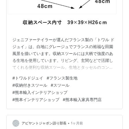
ジェニファーテイラーが選んだフランス製の「トワル ド
ジュイ」は、白地にグレージュでフランスの裕福な田園
風景を描いています。収納スツールには大柄で強度のあ
る生地を使用しています。リビング、玄関などで活躍し
てくれる便利な収納スツール。生地とタッセルのコンビ
ネーションが美しく、同シリーズの小物と合わせると、
#
トワルドジュイ
#
フランス製生地
サロンのような空間に。 トワル･ド･ジュイ柄のフランス
#
収納付きスツール
#
スツール
製生地張り収納付きスツール トワル・ド・ジュイの収納
#
熊本輸入インテリアショップ
付きスツール生地材質：フランス製コットン100%タッセ
#
熊本インテリアショップ
#
熊本輸入家具専門店
ル・ロープ材質：ポリエステル芯材材質：フランス製白
樺天然木サイズ：W48 D48 H43 cm内寸：
39×39×26H×蓋部分2H cm…
•
アビヤントジャポン語り部長
1ヶ月前