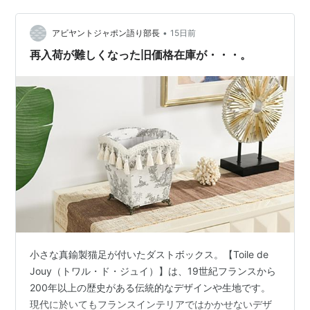
D35 H25 cm税込み価格：26,587円※送料無料でお届け
いたします。 www…
•
アビヤントジャポン語り部長
15日前
再入荷が難しくなった旧価格在庫が・・・。
小さな真鍮製猫足が付いたダストボックス。【Toile de
Jouy（トワル・ド・ジュイ）】は、19世紀フランスから
200年以上の歴史がある伝統的なデザインや生地です。
現代に於いてもフランスインテリアではかかせないデザ