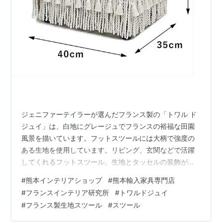
ジェニファーテイラーが選んだフランス製の「トワル ド
ジュイ」は、白地にグレージュでフランスの裕福な田園
風景を描いています。フットスツールには大柄で強度の
ある生地を使用しています。リビング、玄関などで活躍
してくれるフットスツール。生地とタッセルの装飾が美
しく、同シリーズの小物と合わせると、サロンのような
#
熊本インテリアショップ
#
熊本輸入家具専門店
空間に。 フランス製の伝統柄生地トワル･ド･ジュイのス
#
フランスインテリア研究所
#
トワルドジュイ
ツール トワル・ド・ジュイのフットスツール生地材質：
#
フランス製生地スツール
#
スツール
フランス製コットン100%タッセル・ロープ材質：ポリエ
ステル芯材材質：フランス製白樺天然木サイズ：W40