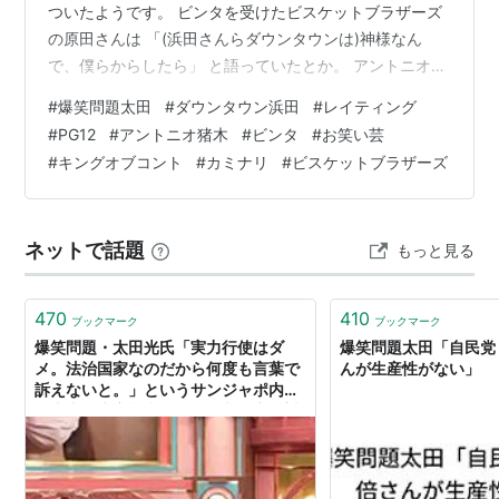
ついたようです。 ビンタを受けたビスケットブラザーズ
の原田さんは 「(浜田さんらダウンタウンは)神様なん
で、僕らからしたら」 と語っていたとか。 アントニオ猪
木さんや浜田さんのビンタ，どつきを受けて喜ぶ人がい
#
爆笑問題太田
#
ダウンタウン浜田
#
レイティング
て、そこは二者間の問題です。なのに、それを見ている
#
PG12
#
アントニオ猪木
#
ビンタ
#
お笑い芸
人が不快だと批判するのは、公的な場にふさわしくない
#
キングオブコント
#
カミナリ
#
ビスケットブラザーズ
とらえているからでしょう。もちろん、そうした行為一
切に拒否感を持つ人も多いのでしょう。 公共の電波の，
公共性となると、テレビ番組でも，NHKや民放でもゴー
ネットで話題
もっと見る
ルデンタイムがそれに近く、民放，…
470
410
ブックマーク
ブックマーク
爆笑問題・太田光氏「実力行使はダ
爆笑問題太田「自民党
メ。法治国家なのだから何度も言葉で
んが生産性がない」
訴えないと。」というサンジャポ内で
の山上徹也容疑者のテロ批判発言に対
しての反論意見と擁護意見。