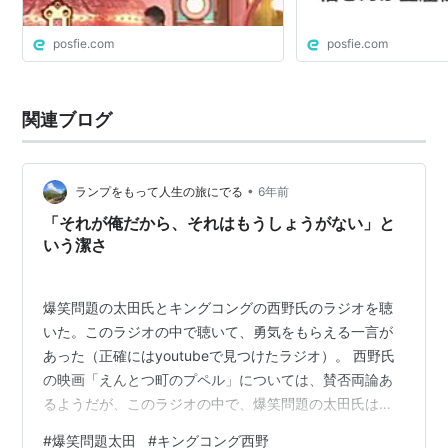
posfie.com
posfie.com
関連ブログ
•
ランプをもって人生の旅にでる
6年前
「それが俺だから、それはもうしょうがない」と
いう潔さ
爆笑問題の太田氏とキングコングの西野氏のラジオを聴
いた。このラジオの中で聴いて、勇気をもらえる一言が
あった（正確にはyoutubeで見つけたラジオ）。 西野氏
の映画「えんとつ町のプペル」については、賛否両論あ
るようだが、このラジオの中で、爆笑問題の太田氏は大
絶賛していた。自分が幼い頃に観て感動した昔のディズ
#
爆笑問題太田
#
キングコング西野