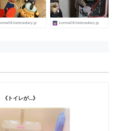
onma08.hatenadiary.jp
konma08.hatenadiary.jp
 《トイレが…》