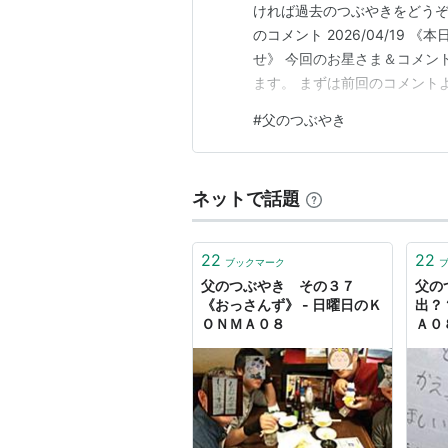
ければ過去のつぶやきをどうぞ。 ko
のコメント 2026/04/19
せ》 今回のお星さま＆コメン
ます。 まずは前回のコメントより。 
happyさぁ〜ん！コメントあり
#
父のつぶやき
れた町だったのでさみしいです
ネットで話題
22
22
ブックマーク
父のつぶやき その３７
父の
《おっさんず》 - 日曜日のＫ
出？
ＯＮＭＡ０８
Ａ０