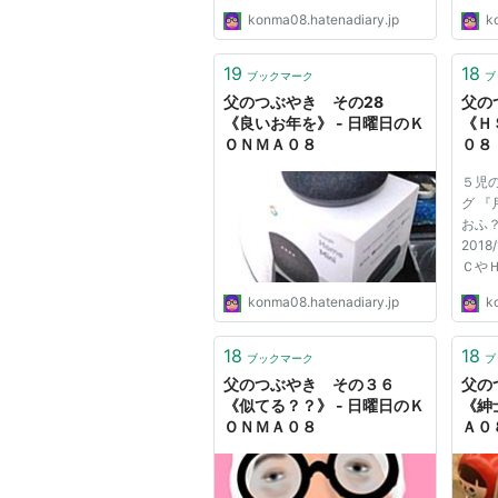
konma08.hatenadiary.jp
k
19
18
ブックマーク
ブ
父のつぶやき その28
父の
《良いお年を》 - 日曜日のＫ
《Ｈ
ＯＮＭＡ０８
０８
５児の
グ 『
おふ
201
Ｃや
しょう
konma08.hatenadiary.jp
k
Sensi
Sens
感で
18
18
ブックマーク
ブ
を持
父のつぶやき その３６
父の
すそう.
《似てる？？》 - 日曜日のＫ
《紳
ＯＮＭＡ０８
Ａ０