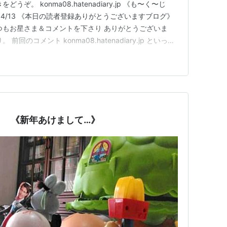
ぞ。 konma08.hatenadiary.jp 《も〜く〜じ
/04/13 《本日の読者登録ありがとうございますブログ》
つもお星さま＆コメントを下さり ありがとうございま
回のコメント konma08.hatenadiary.jp といっき
憶を失うほどパクパク食べられるのは、やっぱりお若い証拠(笑)。
だけ」にシフトせざる…
４ 《新年あけまして…》