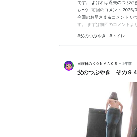
です。 よければ過去のつぶやきをどう
ぃ〜》 前回のコメント 2025
今回のお星さま＆コメント い
す。 まずは前回のコメントより。 前
ぃ(id:toikimi)さん 記
#
父のつぶやき
#
トイレ
私はもう「美味しいものを少し
•
日曜日のＫＯＮＭＡ０８
2年前
父のつぶやき その９