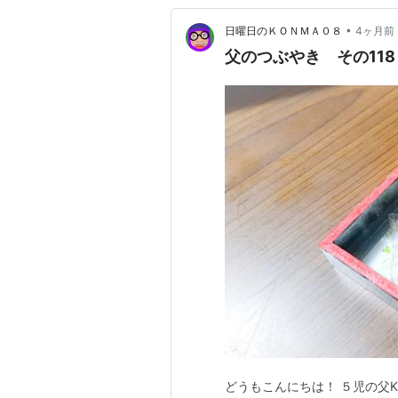
•
日曜日のＫＯＮＭＡ０８
4ヶ月前
父のつぶやき その11
どうもこんにちは！ ５児の父K