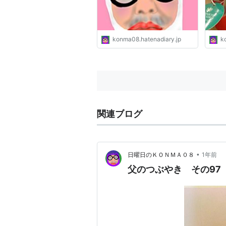
konma08.hatenadiary.jp
k
関連ブログ
•
日曜日のＫＯＮＭＡ０８
1年前
父のつぶやき その97