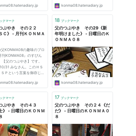
onma08.hatenadiary.jp
konma08.hatenadiary.jp
18
ックマーク
ブックマーク
つぶやき その２２
父のつぶやき その29《新
ＳＣ》 - 月刊ＫＯＮＭＡ
年明けました》 - 日曜日のＫ
ＯＮＭＡ０８
父KONMA08の趣味のブロ
月刊KONMA08』のすぴん
？ 【父のつぶやき】です。
8/10/31 みなさん。このＨＳ
ＨＳＰという言葉を御存じで
か？ ＨＳＣ＝Highly
onma08.hatenadiary.jp
konma08.hatenadiary.jp
tive Child ＨＳＰ＝HIghly
itive Person の略でとても敏
繊細。感受性の強さと豊かさ
17
ックマーク
ブックマーク
つ気質の子供や人のことを示
つぶやき その４３
父のつぶやき その２４《だ
..
士》 - 日曜日のＫＯＮＭ
だ》 - 日曜日のＫＯＮＭＡ０
８
８