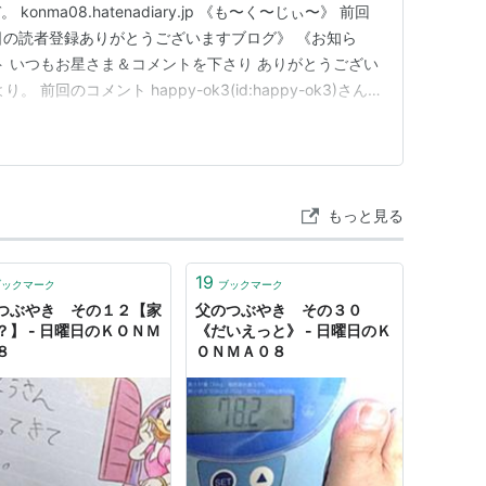
nma08.hatenadiary.jp 《も〜く〜じぃ〜》 前回
 《本日の読者登録ありがとうございますブログ》 《お知ら
ト いつもお星さま＆コメントを下さり ありがとうござい
前回のコメント happy-ok3(id:happy-ok3)さん
がとうございますぅ〜(*´ω｀*) シャッター街…住み慣
が… あの頃の場所が残っ…
もっと見る
19
ブックマーク
ブックマーク
つぶやき その１２【家
父のつぶやき その３０
？】 - 日曜日のＫＯＮＭ
《だいえっと》 - 日曜日のＫ
８
ＯＮＭＡ０８