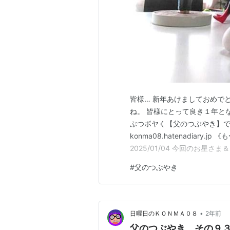
皆様… 新年あけましておめで
ね。 皆様にとって良き１年とな
ぶつボヤく【父のつぶやき】で
konma08.hatenadiar
2025/01/04 今回のお星
うございます。 まずは前回の
#
父のつぶやき
konma08.hatenadiary.jp ha
•
日曜日のＫＯＮＭＡ０８
2年前
父のつぶやき その９