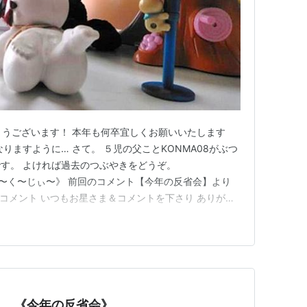
とうございます！ 本年も何卒宜しくお願いいたします
りますように… さて。 ５児の父ことKONMA08がぶつ
す。 よければ過去のつぶやきをどうぞ。
y.jp 《も〜く〜じぃ〜》 前回のコメント【今年の反省会】より
さま＆コメント いつもお星さま＆コメントを下さり ありがと
コメントより。 前回のコメント【今年の反省会】より
ppy-ok3(id:happy-ok3)さん…
３ 《今年の反省会》