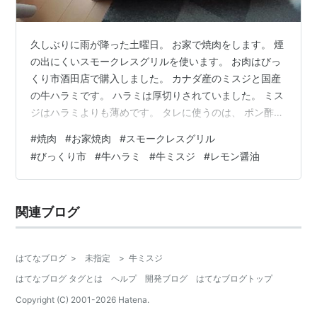
久しぶりに雨が降った土曜日。 お家で焼肉をします。 煙
の出にくいスモークレスグリルを使います。 お肉はびっ
くり市酒田店で購入しました。 カナダ産のミスジと国産
の牛ハラミです。 ハラミは厚切りされていました。 ミス
ジはハラミよりも薄めです。 タレに使うのは、 ポン酢と
醤油とレモン。 私はレモン醬油が最近のお気に入りで
#
焼肉
#
お家焼肉
#
スモークレスグリル
す。 焼肉グリルをセットします。 温度が上がるまで待ち
#
びっくり市
#
牛ハラミ
#
牛ミスジ
#
レモン醤油
ます。 230度まで上がってから食材を並べます。ファン
もスイッチオン。初めて使ったときは ファンのスイッチ
で焼き面の温度が下がるので、お肉が焼けるまで時間が
関連ブログ
かかっていました。 それでもしっかり余熱で温めておく
とお肉も気にならないス…
はてなブログ
>
未指定
>
牛ミスジ
はてなブログ タグとは
ヘルプ
開発ブログ
はてなブログトップ
Copyright (C) 2001-
2026
Hatena.