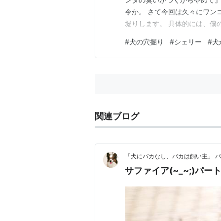
令か。 さて今回は久々にワン
堀りします。 具体的には、僕
ところを見つけると積極的にホ
#
犬の穴掘り
#
シェリー
#
犬
「かわいい仕草だなぁ～」く
が増えてきた為、ちょっと気に
関連ブログ
「犬にバカなし、バカは飼い主」 パピ
サファイア(~_~;)パート２