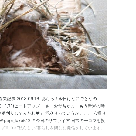
過去記事 2018.09.16. あらっ！今日はなにごとなの！
・(；ﾟДﾟ)ヒートアップ！ さ「お母ちゃま、もう新米の時
速稲刈りしてみたわ❤」 稲刈りっていうか。。。 穴掘り
 ＠papi_luke512 ＃今日のサファイア 日常の一コマを投
lit.link“私らしい”暮らしを楽しむ発信をしています。