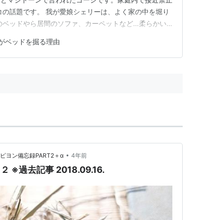
コの話題です。 我が愛娘シェリーは、よく家の中を堀り
のベッドやら居間のソファ、カーペットなど…柔らかい
リホリ。（特に僕のベッドが多いのですが…） 以前は
がベッドを掘る理由
らいで特別、気にはしてなかったのですが、最近その仕草
なり始めたので調べ…
•
ヨン備忘録PART2＋α
4年前
 ※過去記事 2018.09.16.