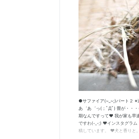
●サファイア(~_~;)パート２ ※
あ゛あ゛っ(；ﾟДﾟ) 畳が・・
期なんですって❤ 我が家も早
ですわ(-_-;) ♥インスタグラム
稿しています。 ♥犬と香りと。