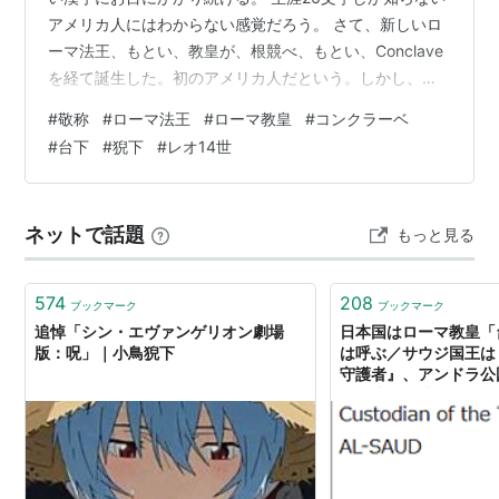
アメリカ人にはわからない感覚だろう。 さて、新しいロ
ーマ法王、もとい、教皇が、根競べ、もとい、Conclave
を経て誕生した。初のアメリカ人だという。しかし、ア
メリカ人ながら、南米などに住んだこともあり、スペイ
#
敬称
#
ローマ法王
#
ローマ教皇
#
コンクラーベ
ン語、ポルトガル語、そしてバチカンの公用語（だよ
#
台下
#
猊下
#
レオ14世
ね？）であるイタリア語なども堪能だという。 以前は
「法王または教皇」と教科書で教わっていたし、「法
王」の方が言いやすいから、ローマ法王と呼んでいた。
ネットで話題
もっと見る
しかし、最近のある日から突然統一的に「教皇」と呼び
変えられるようになった。Why? そし…
574
208
ブックマーク
ブックマーク
追悼「シン・エヴァンゲリオン劇場
日本国はローマ教皇「
版：呪」｜小鳥猊下
は呼ぶ／サウジ国王は
守護者』、アンドラ公
外務省の公式称号・敬
- INVISIBLE Dojo. 
COLORFUL PLACE-