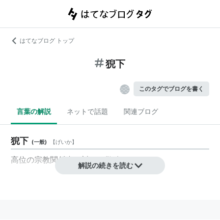
はてなブログ トップ
猊下
このタグでブログを書く
言葉の解説
ネットで話題
関連ブログ
猊下
(
一般
)
【
げいか
】
高位の宗教関係者に対する敬称。
解説の続きを読む