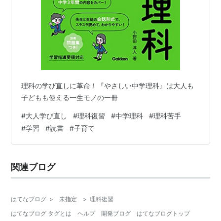
理科の学び直しに革命！『やさしい中学理科』は大人も
子どもも使える一生モノの一冊
#
大人学び直し
#
理科復習
#
中学理科
#
理科苦手
#
学習
#
読書
#
子育て
関連ブログ
はてなブログ
>
未指定
>
理科復習
はてなブログ タグとは
ヘルプ
開発ブログ
はてなブログトップ