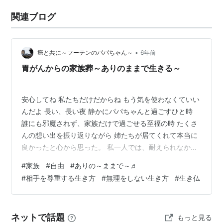
関連ブログ
•
癌と共に～フーテンのパパちゃん～
6年前
胃がんからの家族葬～ありのままで生きる～
安心してね 私たちだけだからね もう気を使わなくていい
んだよ 長い、長い夜 静かにパパちゃんと過ごすひと時
誰にも邪魔されず、家族だけで過ごせる至福の時 たくさ
んの想い出を振り返りながら 姉たちが居てくれて本当に
良かったと心から思った。 私一人では、耐えられなかっ
ただろう パパちゃんの病気 心配や不安 義実家や主人へ
#
家族
#
自由
#
ありの～ままで～♬
の苛立ちや葛藤 きっと心が折れていた 私と姉たちは父親
#
相手を尊重する生き方
#
無理をしない生き方
#
生き仏
が違う ママちゃんが姉たちを連れ、子連れで再婚したの
がパパちゃんだ。 それを知ったのは高校生の時だったが
「あーだからお姉ちゃんたちは美人なんだなぁ」とヘン
ネットで話題
もっと見る
な納得をして、終わった。 なんだろう 違和感も特になく