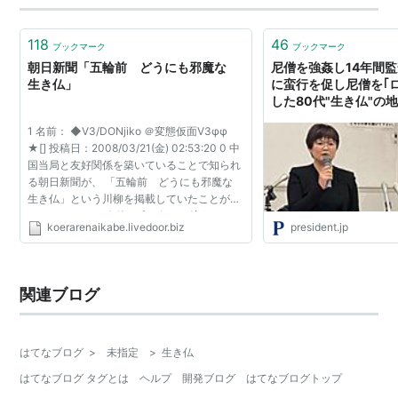
「それが当たり前…
118
46
ブックマーク
ブックマーク
朝日新聞「五輪前 どうにも邪魔な
尼僧を強姦し14年間監
生き仏」
に蛮行を促し尼僧を｢
した80代"生き仏"の
ニーズ事務所､ダウン
1 名前： ◆V3/DONjiko ＠変態仮面V3φφ
氏…今度は｢天台宗｣で
★[] 投稿日：2008/03/21(金) 02:53:20 0 中
国当局と友好関係を築いていることで知られ
る朝日新聞が、 「五輪前 どうにも邪魔な
生き仏」という川柳を掲載していたことが明
らかとなった。 今後の成り行きが注目され
koerarenaikabe.livedoor.biz
president.jp
る。 ＳＵＧＥＥＥＥＥＥＥＥＥＥＥＥＥＥＥ
ＥＥＥＥＥＥＥＥＥＥ...
関連ブログ
はてなブログ
>
未指定
>
生き仏
はてなブログ タグとは
ヘルプ
開発ブログ
はてなブログトップ