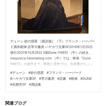
デューン 砂の惑星 ［新訳版］（下）フランク・ハーバー
ド酒井昭伸 訳早川書房 ハヤカワ文庫SF2016年1月25日
発行2021年10月25日 5刷Dune (1965) （中）の続き。
megureca.hatenablog.com （中）では、映画『Dune
PART2』の途中まで。映画と原作では、出来事がちょっ
と前後しておきていたりするのだけれど、PART２は、え
#
デューン
#
砂の惑星
#
フランク・ハーバード
～～～ここでENDなわけぇ？！という、終わり方だっ
#
ハヤカワ文庫SF
#
早川書房
#
読書
#
映画
#
DUNE
た。そして、その続きは？？ 裏表紙の説明には、” そし
#
生態学SF
#
用語集
て、ついに復讐の時が来た。 フレメン の一員と認められ
たポールは、その超常能力から、 預言者ムアディップと
して フレメンの全…
関連ブログ