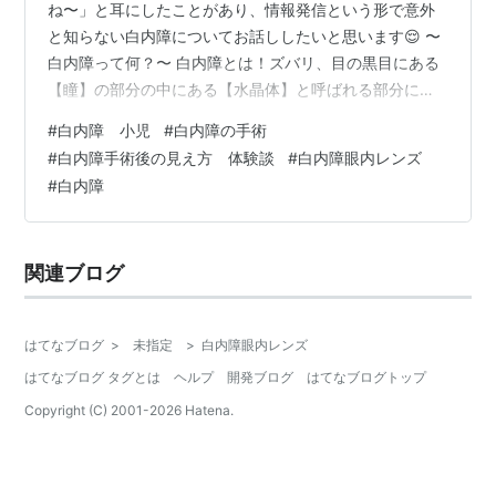
ね〜」と耳にしたことがあり、情報発信という形で意外
と知らない白内障についてお話ししたいと思います😌 〜
白内障って何？〜 白内障とは！ズバリ、目の黒目にある
【瞳】の部分の中にある【水晶体】と呼ばれる部分に白
い濁りが出る症状です。 水晶体というのはいわばレン
#
白内障 小児
#
白内障の手術
ズ、見たものの光や物のをギュッと縮めて目の中の【網
#
白内障手術後の見え方 体験談
#
白内障眼内レンズ
膜】に映し出し脳内で処理。今私たちが見えているもの
#
白内障
は本来逆さになっているのです！ その逆さになっている
ときが水晶体の役割。白内障はその水晶体に白い濁りが
出て見えにくくなり酷い状態になると太陽の下では更に
関連ブログ
真っ白く見えてしまうわけです… 高齢者にな…
はてなブログ
>
未指定
>
白内障眼内レンズ
はてなブログ タグとは
ヘルプ
開発ブログ
はてなブログトップ
Copyright (C) 2001-
2026
Hatena.