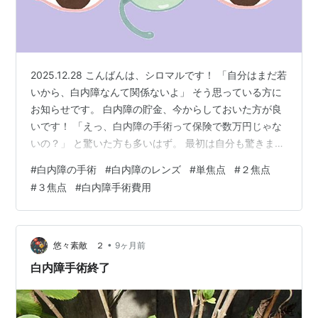
2025.12.28 こんばんは、シロマルです！ 「自分はまだ若
いから、白内障なんて関係ないよ」 そう思っている方に
お知らせです。 白内障の貯金、今からしておいた方が良
いです！ 「えっ、白内障の手術って保険で数万円じゃな
いの？」 と驚いた方も多いはず。 最初は自分も驚きまし
たが、よく調べてみると、 両目で80万円のレンズが、一
#
白内障の手術
#
白内障のレンズ
#
単焦点
#
２焦点
番お得だということが分かりました。 年齢を重ねれば、
#
３焦点
#
白内障手術費用
誰にでもやってくるのが「白内障」。 実は、この手術で
入れる「眼内レンズ」選び一つで、 その後の人生の快適
さが劇的に変わるんです！ ここだけの話……。 両目で80
万円のレンズにした方が良い理由、 こっそり教えちゃい
•
悠々素敵 ２
9ヶ月前
ますね！…
白内障手術終了