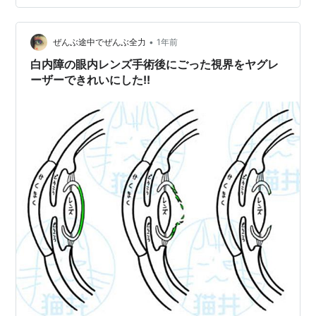
（笑）術前診察があり、順に手術を受け、安静時間を取
った後、順に送っていただきました。執刀医は１０年以
•
上のお付き合いの主治医です。その上に看護師になる以
ぜんぶ途中でぜんぶ全力
1年前
前からの知り合い（知人の姪）が付いていました（心
白内障の眼内レンズ手術後にごった視界をヤグレ
強）。翌昨日の術後診察も送迎をしていただきました。
ーザーできれいにした!!
…