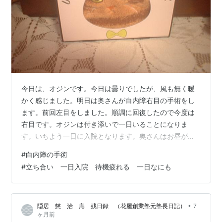
今日は、オジンです。今日は曇りでしたが、風も無く暖
かく感じました。明日は奥さんが白内障右目の手術をし
ます。前回左目をしました。順調に回復したので今度は
右目です。オジンは付き添いで一日いることになりま
す。いちよう一日に入院となります。奥さんはお昼が出
ますが、オジンには出ませんので、持っていくことに、
#
白内障の手術
ただ座っているだけですが、結構疲れます。朝8時に入り
#
立ち合い 一日入院 待機疲れる 一日なにも
夕がた4時頃まで眼科に居なくてはなりません。どうやっ
て時間を潰そうかテレビはありますが、あまり見たこと
はないでオジンは携帯を持っていないので、ただボーッ
•
隠居 慈 治 庵 残日録 （花屋創業塾元塾長日記）
7
としているだけですネ❕付き添いなので何かあった場合と
ヶ月前
ゆうわけで、外出するわけにはいきません。明日は…