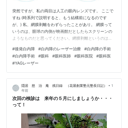
突然ですが、私の両目は人工の眼内レンズです。 ここで
すね (時系列で説明すると、もう結構前になるのです
が、) 私、網膜剥離をわずらったことがあり。 網膜って
いうのは、眼球の内側が映画館だとしたらスクリーンの
ようなものだと思ってください。網膜剥離というのはそ
こがはがれたり、破れたりして視野が狭くなったり、画
#
後発白内障
#
白内障のレーザー治療
#
白内障の手術
像がクリアに見えなくなるという困った病気です。 当
#
白内障手術
#
眼科
#
眼科医師
#
眼科医院
#
眼科医
時、それを治療する(というか、げんみつに言えば症状を
#
YAGレーザー
くい止める)ための手術を受けたのですが、十数年たっ
て、その手術の際に使用した医療用素材(シリコンの一種)
がなんと不良品だったことが判明したことがありまし
•
隠居 慈 治 庵 残日録 （花屋創業塾元塾長日記）
1
た。 そのため、その縫い付けられた素材を…
年前
次回の検診は 来年の５月にしましょうか・・・
って！