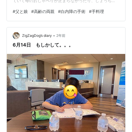
ていて母のおしゃべりが止まらなかったり、しょっちゅ
う身体を動かしたり、エアコンを付けたり消したり…で
#
父と娘
#
高齢の両親
#
白内障の手術
#
手料理
あまり眠れなくて辛かったのですよね。 にほんブログ村
父が帰宅してしばらくは、私は仕事タイムでした。でも
相変わらずあまり忙しくはありませんので、父が荷物整
•
理をするのを見ていたり、昨日の話を聞いたりしなが
ZigZagDog’s diary
2年前
ら、まったりと。 昼食は簡単にざるそばにしました。で
6月14日 もしかして。。。
も父はしばらく食べていなかったな～と喜んでく…