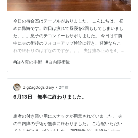
今日の待合室はテーブルがありました。 こんにちは。 初
めに懺悔です。昨日は疲れて昼寝を2回もしてしまいまし
た。。。息子のテコンドーもサボりました。 今日は午前
中に夫の術後のフォローアップ検診に行き、普通ならこ
れで終わりのはずなのですが。。。 夫は痛み止めを4、
５時間置きに飲んでいました。 今朝は先に起きて朝ごは
#
白内障の手術
#
白内障術後
んも食べ終えていたので元気になった〜と安心したので
すが、残念ながら期待していたほどの効果が見られませ
んでした。 翌朝にはスッキリ見えている人も居ると言う
•
のに、夫は手術前より悪くて、物が何重にも見え濁って
ZigZagDog’s diary
2年前
全然見えないのだそうです。 こんなに痛い思いをして、
6月13日 無事に終わりました。
大金を叩いて失敗かもしれない？怒り…