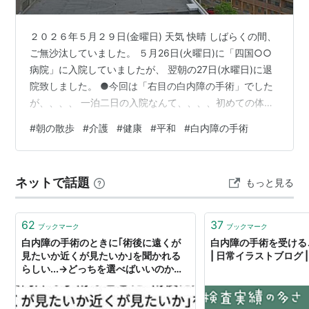
２０２６年５月２９日(金曜日) 天気 快晴 しばらくの間、
ご無沙汰していました。 ５月26日(火曜日)に「四国○○
病院」に入院していましたが、 翌朝の27日(水曜日)に退
院致しました。 ●今回は「右目の白内障の手術」でした
が、、、、 一泊二日の入院なんて、、、、初めての体験
でした。 ●ビエリナさまへ、 お見舞いのコメントありが
#
朝の散歩
#
介護
#
健康
#
平和
#
白内障の手術
とうございました。 手術と言っても、、、、30分で終わ
りました(笑) キレンゲショウマの花を見に「剣山」へ一
度、ご案内したいのですが、、、 今は介護があるので申
ネットで話題
もっと見る
し訳ありません。 退院後は毎朝５時半～里山まで散歩に
出かけています。 ●ママさまへ、 お見舞いのコメントあ
がとう…
62
37
ブックマーク
ブックマーク
白内障の手術のときに｢術後に遠くが
白内障の手術を受ける
見たいか近くが見たいか｣を聞かれる
| 日常イラストブログ |
らしい...→どっちを選べばいいのかさ
まざまなアドバイスが集まる