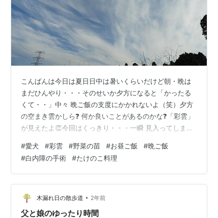
こんばんは今日は夏日日中は暑いくらいだけど朝・晩は
まだひんやり・・・そのせいか夕方になると「かったる
くて・・」中々 晩ご飯の支度にかかれないよ（笑）夕方
の空まき雲かしら❓ 何か良いことがあるのかな❓「彩雲」
が見えたよ👏今回はくっきり・・・一瞬 見入ってしまい
ました明日は「そら君」のお誕生日 なんです🐶 まだ 元
#
愛犬
#
彩雲
#
野菜の苗
#
お昼ご飯
#
晩ご飯
気な「クレマチス」 カインズに行ってお野菜の苗 購入キ
#
白内障の手術
#
たけのこ料理
ュウリ・ミニトマト・中トマトゴーヤ・シシトウ・ピー
マン買いすぎたかな❓（笑） この前植えた「ナス」 モロ
ヘイヤ楽しみ・・・ 元気がよいのは「にんにく」だっ
て・・・収穫が楽しみ😊 甲斐君 こんにちは🐶エリザベス
•
木漏れ日の散歩道
2年前
カラー 3週間してるんだっ…
父と娘のゆったり時間