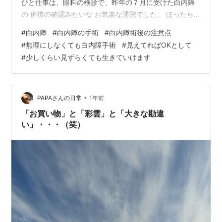
ひと仕事は、眼科の検診で、昨年の７月に受けた白内障
の 術後の確認みたいな お気楽な通院でした。 ほったら
かしでも毎年けなげに咲いてくれる純白のクレマチスで
#
白内障
#
白内障の手術
#
白内障術後の注意点
す。 向かった先は地域の中核病院で、ここでは肺気腫と
#
無理にしなくても白内障手術
#
見えてればOKとして
心筋梗塞と 今回の眼科で都合３度もお世話になったと言
#
少しくらい見ずらくても生きていけます
いますか、 御贔屓にしている病院なんですよ～ （御贔屓
なんて生意気言ってスンマセン、感謝してますから） あ
りがたいですね～自転車で５分で到着なんですから～
で、眼科…
•
PAPAさんの日常
1年前
「お買い物」と「彩雲」と「大きな勘違
い」・・・（笑）