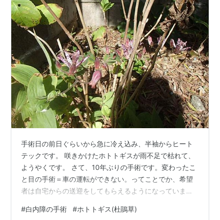
手術日の前日ぐらいから急に冷え込み、半袖からヒート
テックです。 咲きかけたホトトギスが雨不足で枯れて、
ようやくです。 さて、10年ぶりの手術です。変わったこ
と目の手術＝車の運転ができない。ってことでか、希望
者は自宅からの送迎をしてもらえるようになっていまし
た。一昨日、迎えに来てもらった車には２人の方が乗っ
#
白内障の手術
#
ホトトギス(杜鵑草)
ていらっしゃって、すぐにおしゃべりが始まり、、