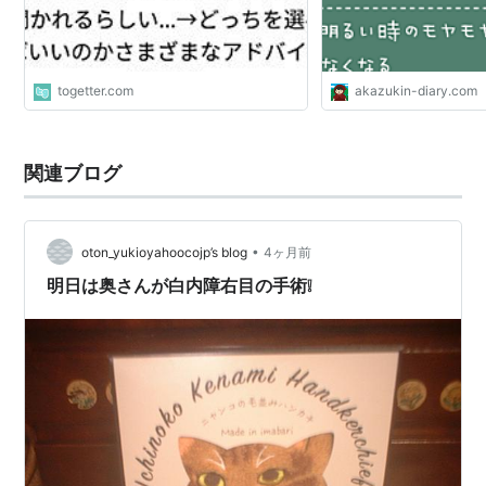
togetter.com
akazukin-diary.com
関連ブログ
•
oton_yukioyahoocojp’s blog
4ヶ月前
明日は奥さんが白内障右目の手術❕