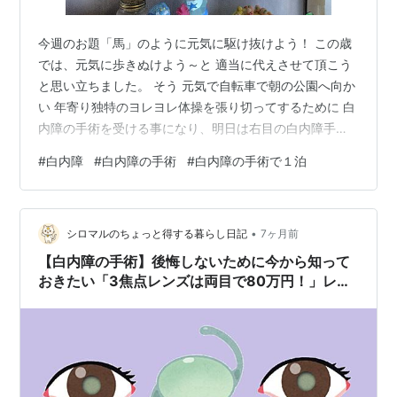
今週のお題「馬」のように元気に駆け抜けよう！ この歳
では、元気に歩きぬけよう～と 適当に代えさせて頂こう
と思い立ちました。 そう 元気で自転車で朝の公園へ向か
い 年寄り独特のヨレヨレ体操を張り切ってするために 白
内障の手術を受ける事になり、明日は右目の白内障手術
前の検査を受けに行くことになってます。 すでに手術を
#
白内障
#
白内障の手術
#
白内障の手術で１泊
受けた左目と比べると、 右は薄茶色のサングラスをかけ
ている感じで、スッキリさせてよ～て気分です。 ドクタ
ーとしたら後期高齢者なので このままでも良いんじゃね
•
～ 無理にしなくっても～～て感じでした。（個人的な無
シロマルのちょっと得する暮らし日記
7ヶ月前
責任で、勝手な感想です。） 昨年１１月頃から右目の濁
【白内障の手術】後悔しないために今から知って
りが気になり 相談したら事…
おきたい「3焦点レンズは両目で80万円！」レン
ズの選び方と貯金の話