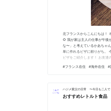
北フランスからこんにちは！ 
🌻 我が家は主人の仕事が午
な〜」と考えているかあちゃん
単に作れるピザに頼りがち。 
ピザをご紹介します！ お友達
にお邪魔した時のこと。 ラン
#
フランス在住
#
海外在住
#
くれた中のひとつがチキンペス
くて、「どんな味なんやろ？」
ハジメ親父の日常 〜今日も二人で
おすすめレトルト食品