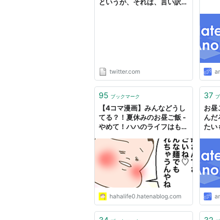
というが、それは、言い訳。
今日のお昼ご飯、鱧のおすま
しだったけど、家人に聞いた
ら、実質何百円だって。骨切
りした鱧も旬だから安いし、
他の材料も残りものだしっ
て。やれば出来る。やらない
だけ。（小池一夫）
twitter.com
a
https://t.co/0tyD1LWoIv"
95
37
ブックマーク
ブ
【4コマ漫画】みんなどうし
お昼
てる？！夏休みのお昼ご飯 -
んだ
やめて！ハハのライフはもう
たい
ゼロよ！
hahalife0.hatenablog.com
a
34
32