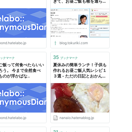
ぎて、お昼ご飯も喉を通らな
い件について
nond.hatelabo.jp
blog.tokuriki.com
35
ックマーク
ブックマーク
ご飯って何食べたらいい
夏休みの簡単ランチ！子供も
ろう。 今まで全然食べ
作れるお昼ご飯人気レシピ１
ものが浮かばな..
３選 - ただの日記とおかんメ
シ
nond.hatelabo.jp
nanaio.hatenablog.jp
31