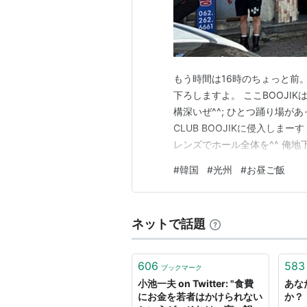
もう時間は16時のちょっと前。
下ろしますよ。 ここBOOJI
構深いぜ^^; ひとつ踊り場が
CLUB BOOJIKに侵入しま
レンズでホール全体を^^ 俺
ですw さーて、リハはまだみ
#
韓国
#
光州
#
お昼ご飯
今日はまだ何も食ってなかったから
ん…
ネットで話題
606
583
ブックマーク
小池一夫 on Twitter: "食費
あな
にお金を若者はかけられない
か？