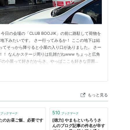
今日の会場の「CLUB BOOJIK」の前に路駐して荷物を
Kは地下みたいです。 さー行ってみるか！ ここの地下は結
あってそっから降りると小屋の入り口がありました。 さー
ーす！！ なんかステージ周りは乱雑だねwww ちょっと広角
地下の小屋って好きだからさ、やっぱここも好きな雰囲気
たいだからとりあえず飯食いに行ってきまーす！だって
ね^^; 俺たちBOOJIKから出てさ、VICTIMの社長さ
もっと見る
510
ブックマーク
ブックマーク
たのお昼ご飯、必要です
[徳力] やまもといちろうさ
んのブログ記事の件名が辛す