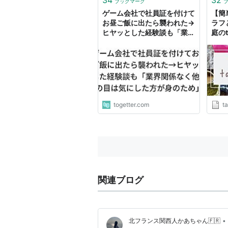
ブックマーク
ゲーム会社で社員証を付けて
【簡
お昼ご飯に出たら襲われた→
ラフ
ヒヤッとした経験談も「業界
庭のta
関係なく他人の目は気にした
方が身のため」
togetter.com
ta
関連ブログ
•
北フランス関西人かあちゃん🇫🇷