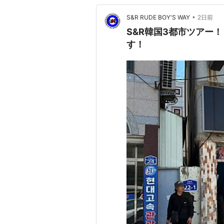
•
S&R RUDE BOY'S WAY
2日前
S&R韓国3都市ツアー！ 
す！