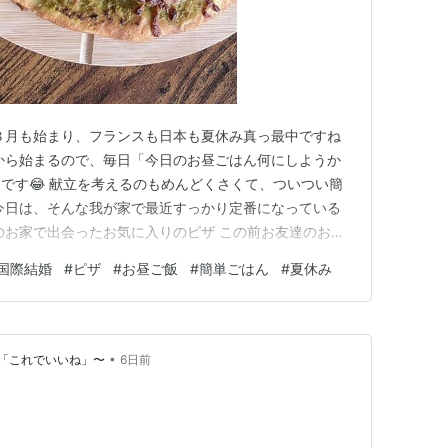
８月も始まり、フランスも日本も夏休み真っ最中ですね
後から始まるので、毎日「今日のお昼ごはん何にしようか
です😂 献立を考えるのもめんどくさくて、ついつい簡
今日は、そんな我が家で最近すっかり定番になっている
のお家で出会ったお気に入りのピザ この前お友達のお家
チをごちそうになったのですが、色んな料理を用意して
国際結婚
#
ピザ
#
お昼ご飯
#
簡単ごはん
#
夏休み
トピザでした🍕 それまで私はペストを食べたことがな
と思っていたのですが、食…
•
「これでいいね」〜
6日前