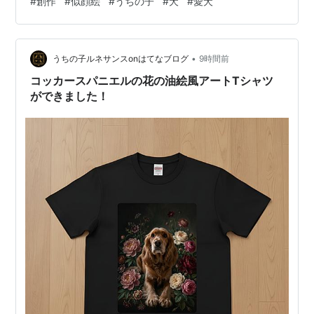
#
創作
#
似顔絵
#
うちの子
#
犬
#
愛犬
キャンバス地トートバッグ（白）・額縁なしのフルカラ
ープリント ◆ サイズ・仕様・本体サイズ：約
W350×H410mm（持ち手除く）・B4サイズがゆったり
入るフラット（マチなし）タイプ・持ち手が長く肩掛け
•
うちの子ルネサンスonはてなブログ
9時間前
も可能 ◆ こんな方におすすめ・犬好きな方…
コッカースパニエルの花の油絵風アートTシャツ
ができました！