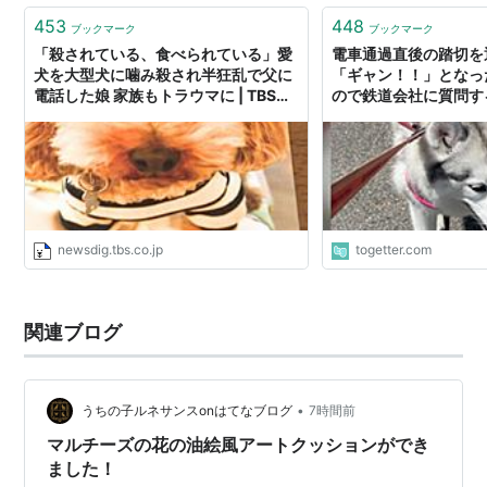
453
448
ブックマーク
ブックマーク
「殺されている、食べられている」愛
電車通過直後の踏切を
犬を大型犬に噛み殺され半狂乱で父に
「ギャン！！」となっ
電話した娘 家族もトラウマに | TBS
ので鉄道会社に質問す
NEWS DIG
が
newsdig.tbs.co.jp
togetter.com
関連ブログ
•
うちの子ルネサンスonはてなブログ
7時間前
マルチーズの花の油絵風アートクッションができ
ました！