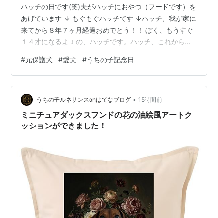
ハッチの日です(笑)夫がハッチにおやつ（フードです）を
あげています ↓ もぐもぐハッチです ↓ハッチ、我が家に
来てから８年７ヶ月経過おめでとう！！ ぼく、もうすぐ
１４才になるよ ♪ の、ハッチです。ハッチ、これからも
元気でいてね！
#
元保護犬
#
愛犬
#
うちの子記念日
•
うちの子ルネサンスonはてなブログ
15時間前
ミニチュアダックスフンドの花の油絵風アートク
ッションができました！