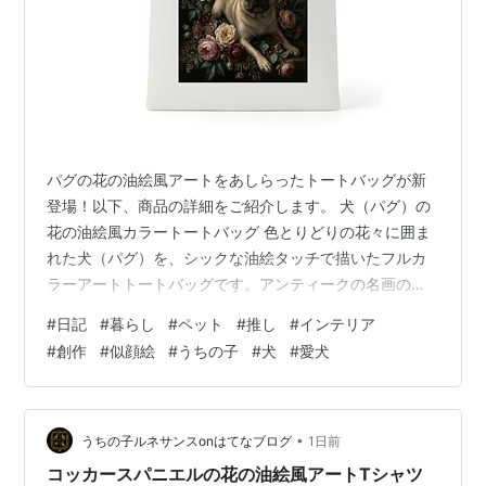
パグの花の油絵風アートをあしらったトートバッグが新
登場！以下、商品の詳細をご紹介します。 犬（パグ）の
花の油絵風カラートートバッグ 色とりどりの花々に囲ま
れた犬（パグ）を、シックな油絵タッチで描いたフルカ
ラーアートトートバッグです。アンティークの名画のよ
うな深みのある色調が、持つだけで上品な存在感を放ち
#
日記
#
暮らし
#
ペット
#
推し
#
インテリア
ます。 ◆ 商品内容・キャンバス地トートバッグ（白）・
#
創作
#
似顔絵
#
うちの子
#
犬
#
愛犬
額縁なしのフルカラープリント ◆ サイズ・仕様・本体サ
イズ：約W350×H410mm（持ち手除く）・B4サイズが
ゆったり入るフラット（マチなし）タイプ・持ち手が長
く肩掛けも可能 ◆ こんな方におすすめ・犬好きな方への
•
うちの子ルネサンスonはてなブログ
1日前
プレゼントに・花やボタニカ…
コッカースパニエルの花の油絵風アートTシャツ