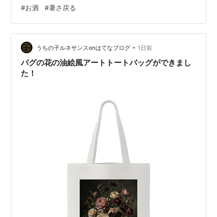
けどカメラ電池切れで撮れず 「そら君」抱っこだって
#
お酒
#
暑さ戻る
（笑）蒸し暑いから嫌なのね その後元気に歩きましたよ
デイリーヤマザキへ豆いっぱい大福好きなのです主人は
「ヨモギ派」ね（笑） 収穫・収穫モロヘイヤ・ミニトマ
ト・大葉・オクラ 晩ご飯鶏チャーシュー鍋ver生春巻きト
•
うちの子ルネサンスonはてなブログ
1日前
マトのサラダ肉豆腐（残り）モ…
パグの花の油絵風アートトートバッグができまし
た！