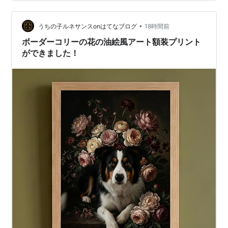
込み）・額縁なしのフルカラーアートプリント ◆ サイ
ズ・仕様・サイズ：45cm × 45cm・中材込みの一体型ク
ッション・圧縮袋からお出しいただき、そのままお使い
•
うちの子ルネサンスonはてなブログ
18時間前
いただけます ◆ こんな方に…
ボーダーコリーの花の油絵風アート額装プリント
ができました！