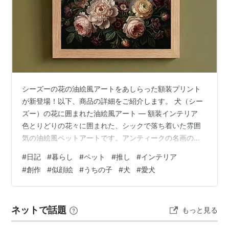
シーズーの花の油絵風アートをあしらった額装プリント
が新登場！以下、商品の詳細をご紹介します。 犬（シー
ズー）の花に囲まれた油絵風アート ― 額装インテリア
色とりどりの花々に囲まれた、シックで落ち着いた雰囲
気の油絵風ペットアートです。アンティークの名画のよ
うな深みのある色調と陰影で、お部屋を上品に彩りま
#
日記
#
暮らし
#
ペット
#
推し
#
インテリア
す。 ◆ 商品内容・A3サイズ（297mm × 420mm）高品
#
創作
#
似顔絵
#
うちの子
#
犬
#
愛犬
質プリント・金縁フレーム付き（届いてすぐ飾れま
す）・壁掛け対応 ◆ こんな方におすすめ・犬好きな方へ
のプレゼントに・リビングや寝室を華やかに飾るインテ
ネットで話題
もっと見る
リアに ◆ 発送について・丁寧に梱包してお届けします・
ご購入から4〜7日以内に発送…