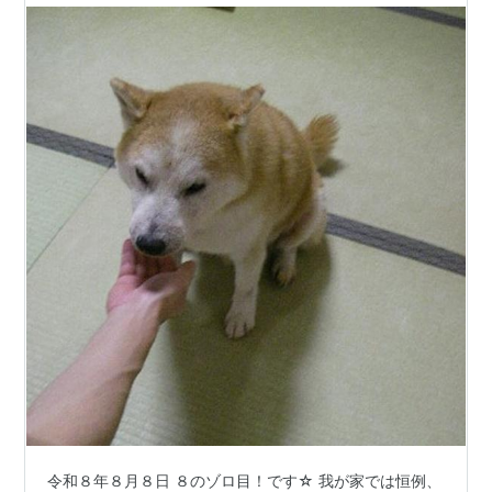
令和８年８月８日 ８のゾロ目！です☆ 我が家では恒例、