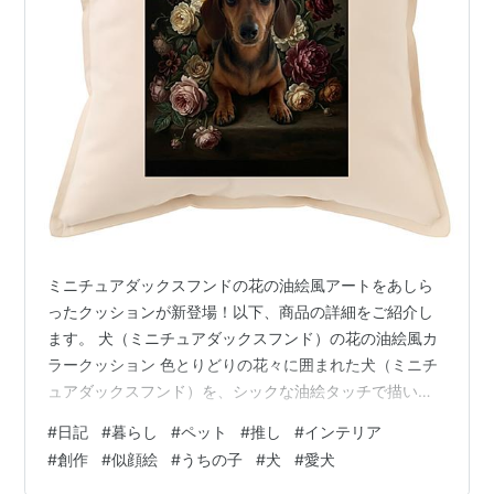
ミニチュアダックスフンドの花の油絵風アートをあしら
ったクッションが新登場！以下、商品の詳細をご紹介し
ます。 犬（ミニチュアダックスフンド）の花の油絵風カ
ラークッション 色とりどりの花々に囲まれた犬（ミニチ
ュアダックスフンド）を、シックな油絵タッチで描いた
フルカラーアートクッションです。アンティークの名画
#
日記
#
暮らし
#
ペット
#
推し
#
インテリア
のような深みのある色調が、お部屋に上品な存在感を添
#
創作
#
似顔絵
#
うちの子
#
犬
#
愛犬
えます。 ◆ 商品内容・クッション本体（カバー + 中材