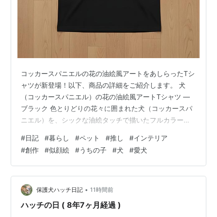
コッカースパニエルの花の油絵風アートをあしらったTシ
ャツが新登場！以下、商品の詳細をご紹介します。 犬
（コッカースパニエル）の花の油絵風アートTシャツ ―
ブラック 色とりどりの花々に囲まれた犬（コッカースパ
ニエル）を、シックな油絵タッチで描いたフルカラーア
ートTシャツです。アンティークの名画のような深みのあ
#
日記
#
暮らし
#
ペット
#
推し
#
インテリア
る色調で、さりげなく個性を演出します。 ◆ 商品内容・
#
創作
#
似顔絵
#
うちの子
#
犬
#
愛犬
ブラックTシャツ（半袖）・額縁なしのフルカラープリン
ト ◆ サイズ展開（S / M / L / XL）・S ： 肩幅45cm ／
着丈65cm ／ 袖丈20cm・M ： 肩幅47cm ／ 着丈68cm
／ 袖丈21cm・L ： 肩幅49…
•
保護犬ハッチ日記
11時間前
ハッチの日 ( 8年7ヶ月経過 )