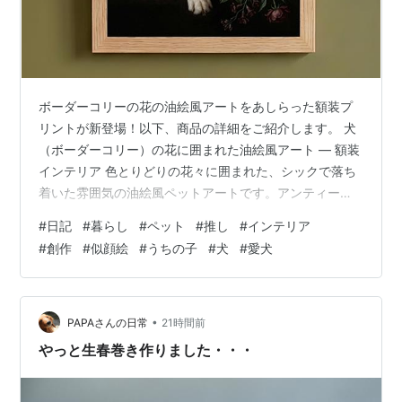
ボーダーコリーの花の油絵風アートをあしらった額装プ
リントが新登場！以下、商品の詳細をご紹介します。 犬
（ボーダーコリー）の花に囲まれた油絵風アート ― 額装
インテリア 色とりどりの花々に囲まれた、シックで落ち
着いた雰囲気の油絵風ペットアートです。アンティーク
の名画のような深みのある色調と陰影で、お部屋を上品
#
日記
#
暮らし
#
ペット
#
推し
#
インテリア
に彩ります。 ◆ 商品内容・A4サイズ（210mm ×
#
創作
#
似顔絵
#
うちの子
#
犬
#
愛犬
297mm）高品質プリント・木目調フレーム付き（届いて
すぐ飾れます）・壁掛け対応 ◆ こんな方におすすめ・犬
好きな方へのプレゼントに・リビングや寝室を華やかに
飾るインテリアに ◆ 発送について・丁寧に梱包してお届
•
PAPAさんの日常
21時間前
けします・ご購入から4〜…
やっと生春巻き作りました・・・