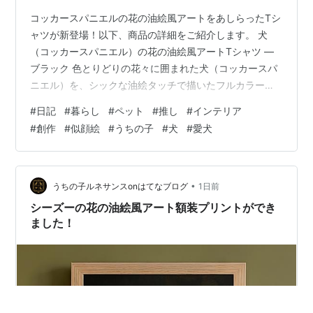
コッカースパニエルの花の油絵風アートをあしらったTシ
ャツが新登場！以下、商品の詳細をご紹介します。 犬
（コッカースパニエル）の花の油絵風アートTシャツ ―
ブラック 色とりどりの花々に囲まれた犬（コッカースパ
ニエル）を、シックな油絵タッチで描いたフルカラーア
ートTシャツです。アンティークの名画のような深みのあ
#
日記
#
暮らし
#
ペット
#
推し
#
インテリア
る色調で、さりげなく個性を演出します。 ◆ 商品内容・
#
創作
#
似顔絵
#
うちの子
#
犬
#
愛犬
ブラックTシャツ（半袖）・額縁なしのフルカラープリン
ト ◆ サイズ展開（S / M / L / XL）・S ： 肩幅45cm ／
着丈65cm ／ 袖丈20cm・M ： 肩幅47cm ／ 着丈68cm
／ 袖丈21cm・L ： 肩幅49…
•
うちの子ルネサンスonはてなブログ
1日前
シーズーの花の油絵風アート額装プリントができ
ました！