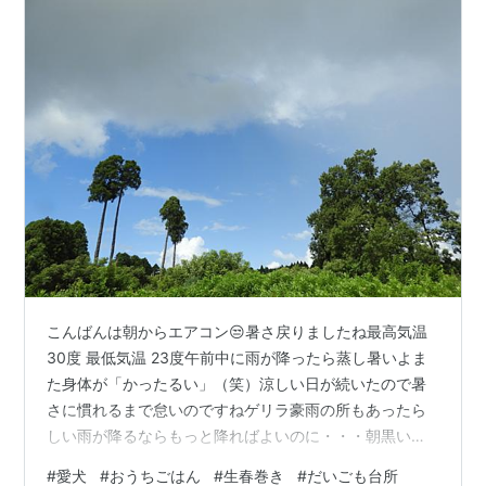
こんばんは朝からエアコン😒暑さ戻りましたね最高気温
30度 最低気温 23度午前中に雨が降ったら蒸し暑いよま
た身体が「かったるい」（笑）涼しい日が続いたので暑
さに慣れるまで怠いのですねゲリラ豪雨の所もあったら
しい雨が降るならもっと降ればよいのに・・・朝黒い雲
が・・・やはり雨が降ったんだね 夕方空が綺麗蒸し暑い
#
愛犬
#
おうちごはん
#
生春巻き
#
だいごも台所