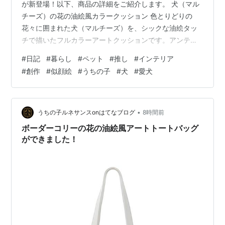
が新登場！以下、商品の詳細をご紹介します。 犬（マル
チーズ）の花の油絵風カラークッション 色とりどりの
花々に囲まれた犬（マルチーズ）を、シックな油絵タッ
チで描いたフルカラーアートクッションです。アンティ
ークの名画のような深みのある色調が、お部屋に上品な
#
日記
#
暮らし
#
ペット
#
推し
#
インテリア
存在感を添えます。 ◆ 商品内容・クッション本体（カバ
#
創作
#
似顔絵
#
うちの子
#
犬
#
愛犬
ー + 中材込み）・額縁なしのフルカラーアートプリント
◆ サイズ・仕様・サイズ：45cm × 45cm・中材込みの
一体型クッション・圧縮袋からお出しいただき、そのま
まお使いいただけます ◆ こんな方におすすめ・犬好きな
•
うちの子ルネサンスonはてなブログ
8時間前
方へのプレゼントに・花や…
ボーダーコリーの花の油絵風アートトートバッグ
ができました！