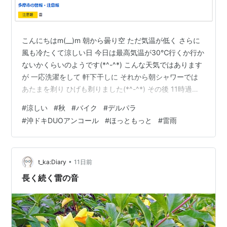
こんにちはm(__)m 朝から曇り空 ただ気温が低く さらに
風も冷たくて涼しい日 今日は最高気温が30℃行くか行か
ないかくらいのようです(*^-^*) こんな天気ではあります
が 一応洗濯をして 軒下干しに それから朝シャワーでは
あたまを剃り ひげも剃りました(*^-^*) その後 11時過ぎ
にバイクで移動開局('ω')ノ デルパラ7 堀之内店へ ひさび
#
涼しい
#
秋
#
バイク
#
デルパラ
さに沖ドキ！DUOアンコールを打ちましたが 2スルーか
#
沖ドキDUOアンコール
#
ほっともっと
#
雷雨
ら 3回目の当たりで天国モードへ移行 10何連チャンかし
てくれて 抜けたところで止め 換金をして 撤収へ～～～
帰りはお昼ごはんを買いに 別所のほっともっとへ(^^♪ う
な重大を食べたかったの…
•
t_ka:Diary
11日前
長く続く雷の音