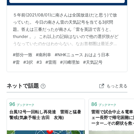
５年前(2021/08/01)に南さんは全国放送(だと思う)で放
っていた。 今日の南さん雷の天気記号を当てる3択問
題。答えは三番だったが南さん「雷を英語で言うと、
thunder 。」 これ以上の記録はないので他の選択肢がど
うなっていたのかはわからない。なお首都圏は最近夕方
に雷雨が降る事が多いのだが、何故か私はその時間帯に
#
部分一致
#
南利幸
#
NHKニュース おはよう日本
出かけても傘をあまり使わずに済んでいる。悪運が強い
#
雷
#
3択
#
3
#
雷雨
#
川﨑理加
#
天気記号
のであろう。
ネットで話題
もっと見る
96
86
ブックマーク
ブックマーク
台風12号一回転し再発達 雷雨と猛暑
雷雨で試合中止＆電車
警戒(気象予報士 吉田 友海)
ェー長野で帰宅困難に
ーター…その窮状を救っ
サカブログ