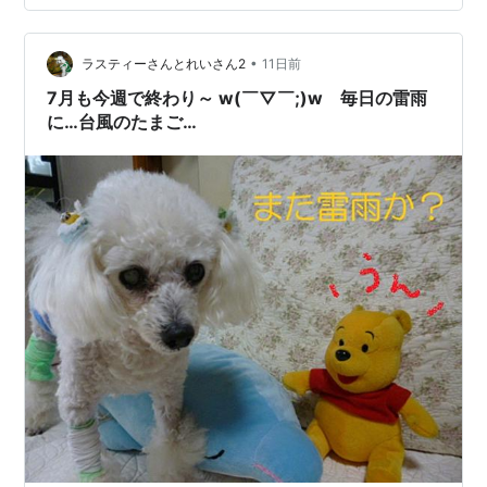
続的だが、できれば外に出たくない空模様。というわけ
で、ほとんどの時間を家で過ごしていた。 どこかで父が
貰ってきた梅ゼリーを食べ、キーボードを叩いたり、電
•
ラスティーさんとれいさん2
11日前
話をしたり、…
7月も今週で終わり～ w(￣▽￣;)w 毎日の雷雨
に…台風のたまご…