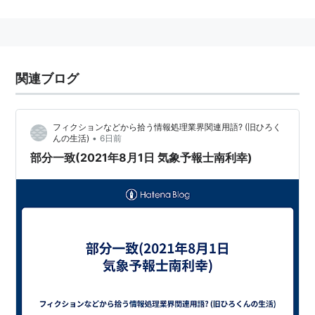
で表示できる都道府県を示した。
東北電力提供
http://www.tohoku-
epco.co.jp/weather/
提供範囲：青森・岩手・宮城・秋田・山形・福
関連ブログ
島・新潟
東京電力提供
http://thunder.tepco.co.jp/
フィクションなどから拾う情報処理業界関連用語? (旧ひろく
提供範囲：福島・茨城・栃木・群馬・埼玉・千
•
んの生活)
6日前
葉・東京・神奈川・新潟・山梨・静岡東部
部分一致(2021年8月1日 気象予報士南利幸)
北陸電力提供
http://www.rikuden.co.jp/hopes/menu.htm
提供範囲：富山・石川・福井・長野・岐阜
中部電力提供
http://www.chuden.co.jp/kisyo/
提供範囲：長野・岐阜・静岡西部・愛知・三重