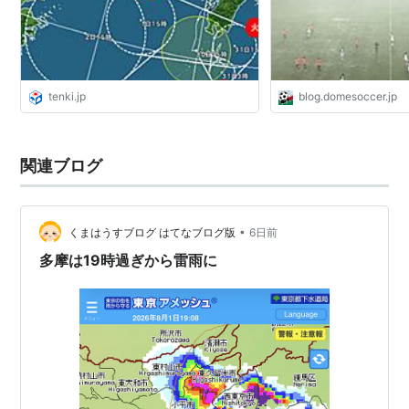
tenki.jp
blog.domesoccer.jp
関連ブログ
•
くまはうすブログ はてなブログ版
6日前
多摩は19時過ぎから雷雨に