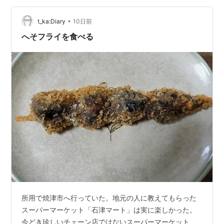
で確か6,000円だった。地方大会と国際試合を比べたっ
•
てしかたないが、野球は安いなと思った。しかしながら
t_ka:Diary
10日前
高校野球はあくまでも部活なのにドームで試合ができる
へそフライを食べる
とはなんと恵まれていることか。今日…
所用で焼津市へ行っていた。地元の人に教えてもらった
スーパーマーケット「石津マート」は実に楽しかった。
今どき珍しいチェーン店ではないスーパーマーケット