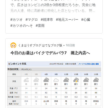
で、広さはコンビニの2倍か3倍程度だろうか。完全に地
元の人達、特に高齢者に特化した店となっている。 野菜
も肉もお菓子も種類は少ない。ペットフードの棚なんて
#
カツオ
#
マグロ
#
焼津市
#
地元スーパー
#
心臓
無かったかもしれない*1。代わりに、店舗の半分くらい
#
カツオのへそ
#
雷雨
はお惣菜コーナーである。このお惣菜が実にすばらしか
った。 基本的に量は少ない。1人分か2人分。そして、凝
ったものは全く無い。コロッケといったらコロッケであ
り、「幸福味のとろーりチーズクリーム入り明太コロッ
•
くまはうすブログ はてなブログ版
10日前
ケ」のような、ややこしい品名のものは一つと…
今日のお昼はバイクでデルパラ7 堀之内店へ