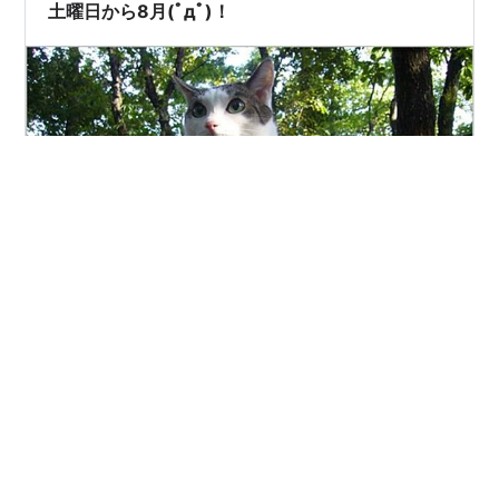
(-。-)y-゜゜゜ 帰って☆彡 おいしく食べました(*^…
土曜日から8月(ﾟдﾟ)！
連日の暑さ…エアコン、電気代が怖い… 今週土曜日から8
月(ﾟдﾟ)！ ぼっ～としている間に、月日は流れる(^^;)
Amazonフォト、片づけないまま…(￣▽￣;) 蘭丸さんの
懐かしい写真♡ 近くの公園で ゴジラ( ´艸｀) 旅行に便利