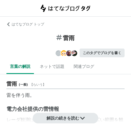
はてなブログ トップ
雷雨
このタグでブログを書く
言葉の解説
ネットで話題
関連ブログ
雷雨
(
一般
)
【
らいう
】
雷を伴う雨。
電力会社提供の雷情報
解説の続きを読む
レーダ観測はその電力会社の管轄範囲外の広い範囲を観
測できるが、「提供範囲」は拡大表示など十分な大きさ