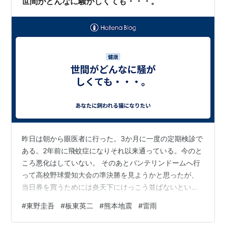
世間がどんなに騒がしくても・・・。
昨日は朝から眼医者に行った。3か月に一度の定期検診で
ある。2年前に飛蚊症になりそれ以来通っている。今のと
ころ悪化はしていない。 そのあとバンテリンドームへ行
って高校野球愛知大会の準決勝を見ようかと思ったが、
当日券を買うためには炎天下にけっこう並ばないといけ
ないとネットに書いてあったのでやめておいた。当日券
#
東野圭吾
#
板東英二
#
熊本地震
#
雷雨
はなんと1,000円という安さ！去年私が行ったフィギュア
スケートの国際試合グランプリファイナルは一番安い席