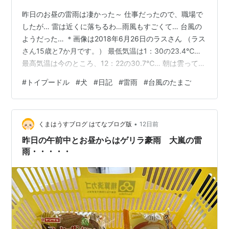
昨日のお昼の雷雨は凄かった～ 仕事だったので、職場で
したが… 雷は近くに落ちるわ…雨風もすごくて… 台風の
ようだった… ＊画像は2018年6月26日のラスさん （ラス
さん15歳と7か月です。） 最低気温は1：30の23.4℃…
最高気温は今のところ、12：22の30.7℃… 朝は雲ってい
て、風も少し涼しい？って思ったけど… 晴れてきたら暑
#
トイプードル
#
犬
#
日記
#
雷雨
#
台風のたまご
い＾＾； 昨日の夕方の雲… 昨日は35℃近くまで気温が
上がって、 雷雨の後10℃も気温が下がった… でも蒸し暑
いけどね～ 南の海上には台風のたまご… まだどうなるか
•
わからないですが… 7月も今週で終わり～？ 早い！ 今日
くまはうすブログ はてなブログ版
12日前
も雷雨？ 今…雨雲が接近してて～出勤する…
昨日の午前中とお昼からはゲリラ豪雨 大嵐の雷
雨・・・・・