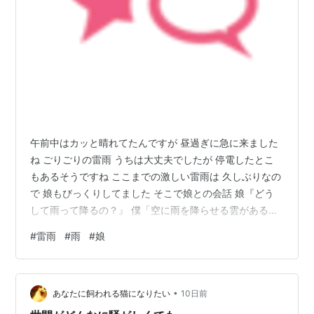
午前中はカッと晴れてたんですが 昼過ぎに急に来ました
ね ごりごりの雷雨 うちは大丈夫でしたが 停電したとこ
もあるそうですね ここまでの激しい雷雨は 久しぶりなの
で 娘もびっくりしてました そこで娘との会話 娘『どう
して雨って降るの？』 僕「空に雨を降らせる雲があるん
よ〜」 娘『どっか行け〜って言ったらどっか行く？』 僕
#
雷雨
#
雨
#
娘
「行ってくれるといいね〜」 ( ´ー｀) うちは平和でした
ランキング参加中雑談・日記を書きたい人のグループ ラ
ンキング参加中ブログ仲間増やしたい方全員集合！✨ 初
•
心者も上級者も誰でも参加OK！ ランキング参加中雑談
あなたに飼われる猫になりたい
10日前
ランキング参加中育児・子育て