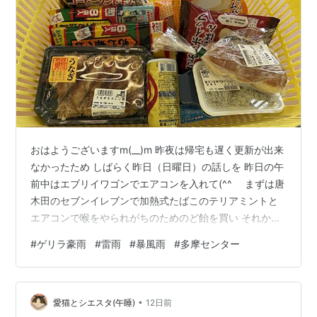
おはようございますm(__)m 昨夜は帰宅も遅く更新が出来
なかったため しばらく昨日（日曜日）の話しを 昨日の午
前中はエブリイワゴンでエアコンを入れて(^^ゞ まずは唐
木田のセブンイレブンで加熱式たばこのテリアミントと
エアコンで喉をやられがちのためのど飴を買い それから
日曜日恒例の朝市を開催中のいつものスーパーへ('ω')ノ
#
ゲリラ豪雨
#
雷雨
#
暴風雨
#
多摩センター
たしか土用丑の日？だったようなのでうなぎまぶしごは
んと菓子パンをお昼ごはんに(*^-^*) ブラック缶コーヒー
がなかったため仕方なく普通の缶コーヒーを買い(´；ω；
•
`)ｳｯ… ロータリーでエアコンを入れた車内で一服
愛猫とシエスタ(午睡)
12日前