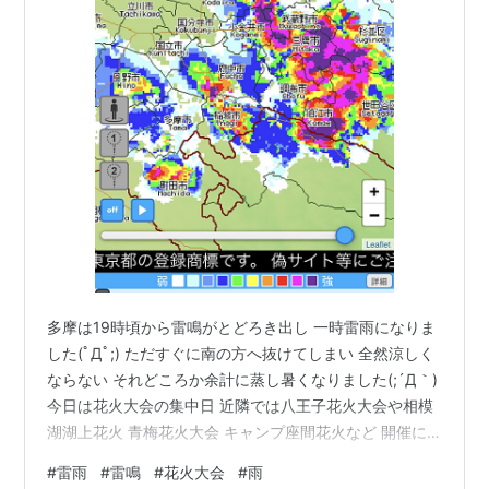
多摩は19時頃から雷鳴がとどろき出し 一時雷雨になりま
した(ﾟДﾟ;) ただすぐに南の方へ抜けてしまい 全然涼しく
ならない それどころか余計に蒸し暑くなりました(;´Д｀)
今日は花火大会の集中日 近隣では八王子花火大会や相模
湖湖上花火 青梅花火大会 キャンプ座間花火など 開催に
影響はなさげです(´▽｀*)
#
雷雨
#
雷鳴
#
花火大会
#
雨