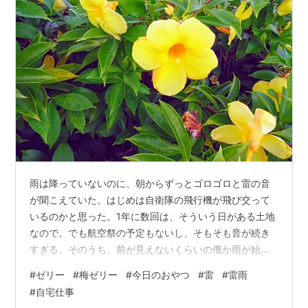
雨は降っていないのに、朝からずっとゴロゴロと雷の音
が聞こえていた。はじめは自衛隊の飛行機が飛び交って
いるのかと思った。1年に数回は、そういう日がある土地
なので。でも航空祭の予定もないし、そもそも音が続き
すぎる。そのうち、前が見えないくらいの俄か雨が始ま
って、あれは雷なのだと判明した。 村上さんのところ
#
ゼリー
#
梅ゼリー
#
今日のおやつ
#
雷
#
雷雨
(新潮文庫) 作者:村上 春樹 新潮社 Amazon 遠い太鼓 (講
#
自宅仕事
談社文庫) 作者:村上春樹 講談社 Amazon 雨そのものは断