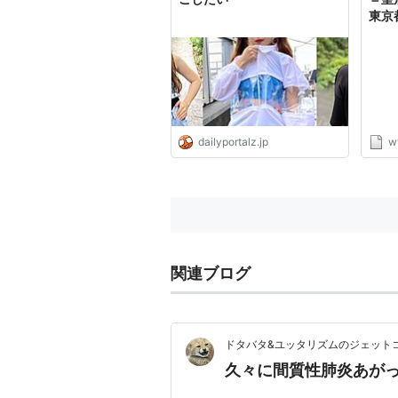
東京
dailyportalz.jp
w
関連ブログ
ドタバタ&ユッタリズムのジェット
久々に間質性肺炎あがっち