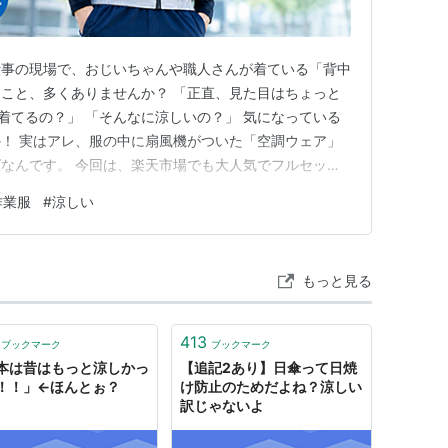
仕事の現場で、おじいちゃんや職人さんが着ている「背中
こと、多くありませんか？ 「正直、見た目はちょっと
着てるの？」 「そんなに涼しいの？」 気になっている
！ 実はアレ、服の中に扇風機がついた「空調ウェア」
なんです。 今回は、楽天市場でも大人気でフルセット
S02」を例に、あの服のすごさをサクッと解説します！ なんで
作業服
#
涼しい
. 服の中にずっと強風が吹き抜ける！ 腰のあたりについ
の中…
もっと見る
413
ブックマーク
ブックマーク
本は昔はもっと涼しかっ
【追記2あり】日傘って日焼
！！」←ほんとぉ？
け防止のためだよね？涼しい
訳じゃないよ