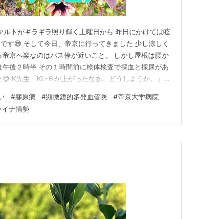
てアスファルトがギラギラ照り輝く土曜日から 昨日にかけては眩
です😅 そして今日、帝京に行ってきました 少し涼しく
ら帝京へ楽なのはバス停が近いこと。 しかし屋根は腰か
は午後２時半 その１時間前に検体検査で採血と採尿があ
😅 K先生「KL-６が上がったなあ。どうしようか。」
る酸素を取り入れる 間質という部分の細胞の死んだ数です
い
#
膠原病
#
顕微鏡的多発血管炎
#
帝京大学病院
もありで、 普通そのご遺体さまの数は少しはあって、
ライナ情勢