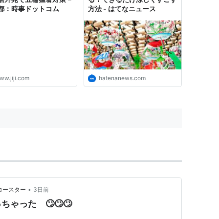
都：時事ドットコム
方法 - はてなニュース
ww.jiji.com
hatenanews.com
•
コースター
3日前
ゃった 🙄🙄🙄