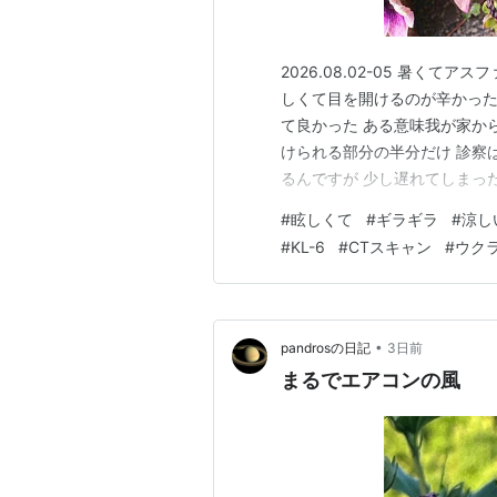
2026.08.02-05 暑く
しくて目を開けるのが辛かった
て良かった ある意味我が家か
けられる部分の半分だけ 診察
るんですが 少し遅れてしまった
KL-６とは肺胞の一番外にあ
#
眩しくて
#
ギラギラ
#
涼し
死ぬ細胞もあれば生まれる細胞
#
KL-6
#
CTスキャン
#
ウク
その上限が500U/…
•
pandrosの日記
3日前
まるでエアコンの風