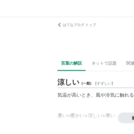
はてなブログ トップ
言葉の解説
ネットで話題
関
涼しい
(
一般
)
【
すずしい
】
気温が高いとき、風や冷気に触れる
暑い
>
暖かい
>
涼しい
>
寒い