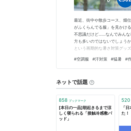
最近、街中や散歩コース、畑
がふくらんでる服」を見かける
不思議だけど……なんでみんな
方も多いのではないでしょうか
という画期的な暑さ対策グッズ
が手に入る「Hitidear C
#
空調服
#
汗対策
#
猛暑
#
みんな着てるの？人気の秘密 1
ているファンが、外の空気を服
ネットで話題
858
520
ブックマーク
[本日の一品]朝起きるまで涼
「日
しく寝られる「接触冷感敷パ
た！
ッド」