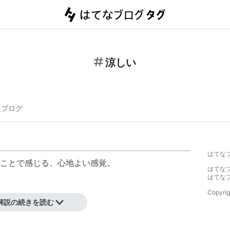
涼しい
連ブログ
はてな
ことで感じる、心地よい感覚。
はてな
はてな
Copyrig
解説の続きを読む