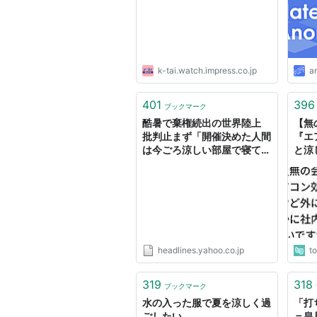
k-tai.watch.impress.co.jp
a
401
396
ブックマーク
酷暑で棄権続出の世界陸上
【無
批判止まず「開催決めた人間
『エ
は今ごろ涼しい部屋で寝て
と涼
る」（デイリースポーツ） -
な！
Yahoo!ニュース
コン
は暑
headlines.yahoo.co.jp
t
319
318
ブックマーク
水の入った服で夏を涼しく過
「打
ごしたい
＝皇