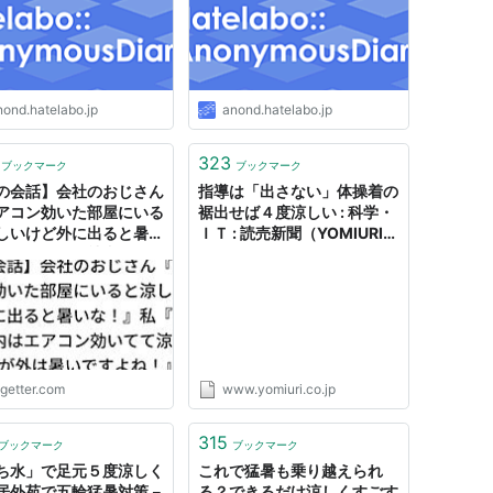
nond.hatelabo.jp
anond.hatelabo.jp
323
ブックマーク
ブックマーク
の会話】会社のおじさん
指導は「出さない」体操着の
アコン効いた部屋にいる
裾出せば４度涼しい : 科学・
しいけど外に出ると暑い
ＩＴ : 読売新聞（YOMIURI
』私『確かに社内はエア
ONLINE）
効いてて涼しいですが外
いですよね！』
ogetter.com
www.yomiuri.co.jp
315
ブックマーク
ブックマーク
ち水」で足元５度涼しく
これで猛暑も乗り越えられ
居外苑で五輪猛暑対策－
る？できるだけ涼しくすごす