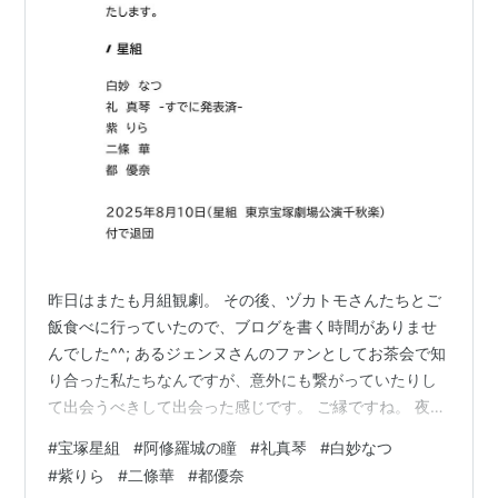
昨日はまたも月組観劇。 その後、ヅカトモさんたちとご
飯食べに行っていたので、ブログを書く時間がありませ
んでした^^; あるジェンヌさんのファンとしてお茶会で知
り合った私たちなんですが、意外にも繋がっていたりし
て出会うべきして出会った感じです。 ご縁ですね。 夜が
ふけるまで、楽しいひと時でした。 で、帰りまでスマホ
#
宝塚星組
#
阿修羅城の瞳
#
礼真琴
#
白妙なつ
を見なかったのですが、昨日は星組集合日だったのです
#
紫りら
#
二條華
#
都優奈
ね。 配役と退団者が発表されました。 人事予想はブログ