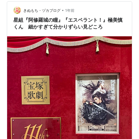
•
きぬもち・ヅカブログ
1年前
星組『阿修羅城の瞳』『エスペラント！』極美慎
くん 細かすぎて分かりずらい見どころ