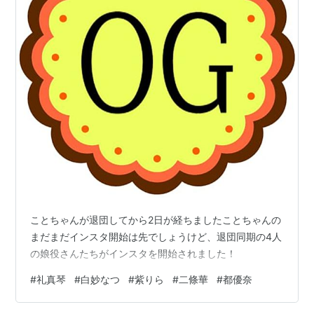
ことちゃんが退団してから2日が経ちましたことちゃんの
まだまだインスタ開始は先でしょうけど、退団同期の4人
の娘役さんたちがインスタを開始されました！
#
礼真琴
#
白妙なつ
#
紫りら
#
二條華
#
都優奈