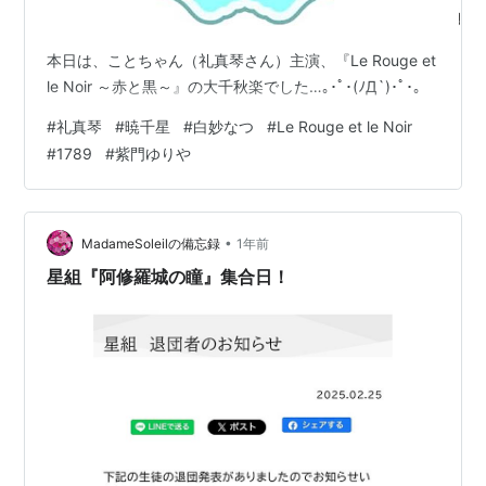
本日は、ことちゃん（礼真琴さん）主演、『Le Rouge et
le Noir ～赤と黒～』の大千秋楽でした…｡･ﾟ･(ﾉД`)･ﾟ･｡
#
礼真琴
#
暁千星
#
白妙なつ
#
Le Rouge et le Noir
#
1789
#
紫門ゆりや
•
MadameSoleilの備忘録
1年前
星組『阿修羅城の瞳』集合日！