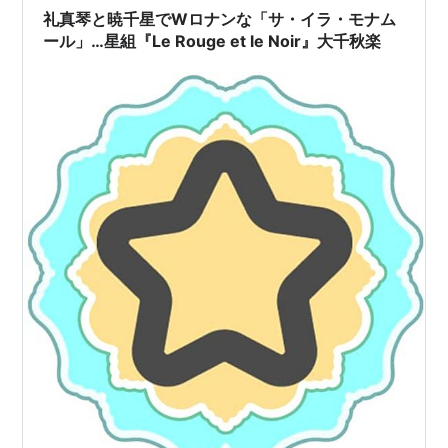
と！ 星組退団者は、トップ・礼真琴と娘役4名 星組 退団
礼真琴と暁千星でWロナンな「サ・イラ・モナム
者のお知らせ2…
ール」…星組『Le Rouge et le Noir』大千秋楽