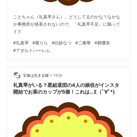
ことちゃん（礼真琴さん）、どうしてるのかな？なかな
か事務所が発表されないので、「礼真琴不足」に陥って
ます
#
礼真琴
#
紫りら
#
白妙なつ
#
二條華
#
都優奈
#
アダルトハーレム
•
宝塚は生きる糧
1年前
礼真琴がいる？星組退団の4人の娘役がインスタ
開始でお茶のカップが5個！これは…Σ（ﾟ∀ﾟ*)