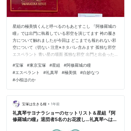
星組の極美慎くんと呼べるのもあとすこし 『阿修羅城の
瞳』では出門に執着している邪空を演じてます 袴の履き
方について触れましたが今回は どこまでも報われない邪
空について（切ない 注意※ネタバレ含みます 孤独な邪空
エスペラント 青い星の場面 孤独な邪空 出門と出会った9
歳のころからずっと自分の目を見てほしいって思ってた
#
宝塚
#
東京宝塚
#
星組
#
阿修羅城の瞳
って・・。。どんだけ健気なのよ それなのに、出門は空
#
エスペラント
#
礼真琴
#
極美慎
#
白妙なつ
見てたって もしかしてその空って佃の戻橋の方向（阿修
#
小桜ほのか
羅城）だったり？？ 二度と逃がさないくらいに出門に目
を見てほしいんです 上記 邪空の一途な思いを理解したう
えで次！ 阿修羅の血を飲み鬼となった邪空 出門との対決
でようやく見てもら…
•
宝塚は生きる糧
1年前
礼真琴サヨナラショーのセットリスト＆星組『阿
修羅城の瞳』退団者5名のお花渡し…礼真琴へはひ
ろ香祐＆暁千星は「愛してます」【東京大千秋楽