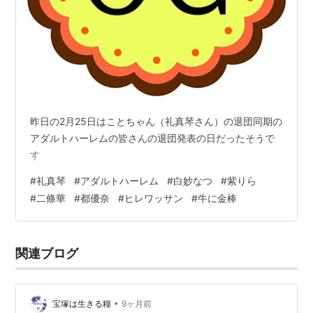
昨日の2月25日はことちゃん（礼真琴さん）の退団同期の
アダルトハーレムの皆さんの退団発表の日だったそうで
す
#
礼真琴
#
アダルトハーレム
#
白妙なつ
#
紫りら
#
二條華
#
都優奈
#
ヒレワッサン
#
牛に金棒
関連ブログ
•
宝塚は生きる糧
9ヶ月前