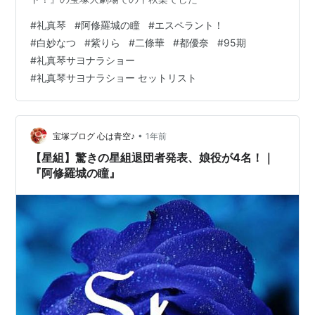
#
礼真琴
#
阿修羅城の瞳
#
エスペラント！
#
白妙なつ
#
紫りら
#
二條華
#
都優奈
#
95期
#
礼真琴サヨナラショー
#
礼真琴サヨナラショー セットリスト
•
宝塚ブログ 心は青空♪
1年前
【星組】驚きの星組退団者発表、娘役が4名！｜
『阿修羅城の瞳』