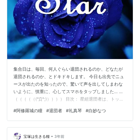
集合日は、毎回、何人ぐらい退団されるのか、どなたが
退団されるのか、とドキドキします。 今日も出先でニュ
ースが出たのを知ったので、驚いて声を出してしまわな
いように、慎重に、心してスマホをタップしました… …
（（（（（(°Д°;)）））） 目次： 星組退団者は、トッ
プ・礼真琴と娘役4名 ついに副組長の白妙なつちゃんが…
#
阿修羅城の瞳
#
退団者
#
礼真琴
#
白妙なつ
orz こっちゃんと一緒に退団だと思ってた！紫りらちゃん
二條華ちゃん、そろそろだと思ってました びっくり！都
優奈ちゃんの退団発表 副組長の後任は…ひろ香祐？ 意外
•
だったのは、こっちゃんと退団する男役さんがいないこ
宝塚は生きる糧
3年前