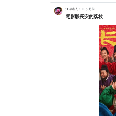
•
江湖迷人
10ヶ月前
電影版長安的荔枝