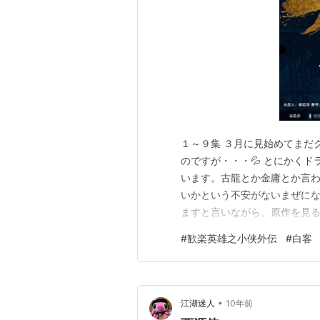
１～９集 ３月に見始めてまだ
のですが・・・💦 とにかく
います。古龍とか金庸とか言
いかという不安がないまぜに
ますと言いながら、原作を見
で・・・ この「歓楽英雄」で
#
歓楽英雄之小侠外伝
#
白客
化版という現地の視聴者の声
のですが・・・ま、それで正解
•
江湖迷人
10年前