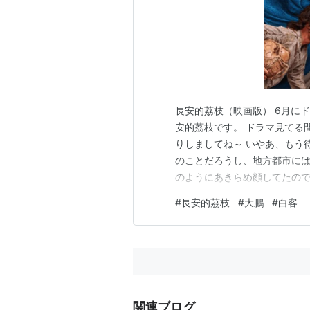
長安的荔枝（映画版） 6月に
安的荔枝です。 ドラマ見てる
りしましてね～ いやあ、もう
のことだろうし、地方都市に
のようにあきらめ顔してたの
した。なんと日本での公開の
#
長安的茘枝
#
大鵬
#
白客
いくら日本語字幕なしで大都
に出かけるとしても、言うほど
関連ブログ