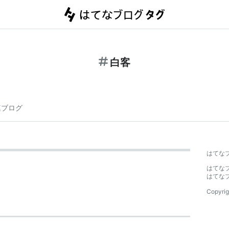
白客
連ブログ
はてな
はてな
はてな
Copyrig