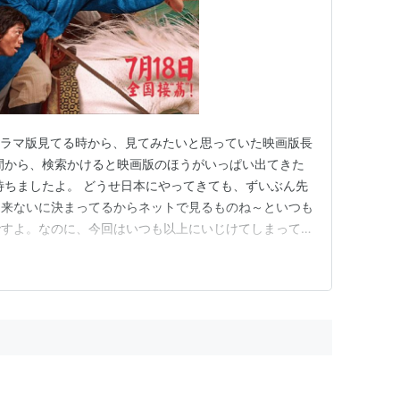
ドラマ版見てる時から、見てみたいと思っていた映画版長
間から、検索かけると映画版のほうがいっぱい出てきた
待ちましたよ。 どうせ日本にやってきても、ずいぶん先
は来ないに決まってるからネットで見るものね～といつも
ですよ。なのに、今回はいつも以上にいじけてしまってま
ほうがネット配信より早かった！ひどいじゃないですか～
市限定にしても、地方民いじけますよ。どこか大都市に見
簡単じゃないんですよ。…