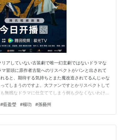
クリアしていない古装劇で唯一幻玄劇ではないドラマな
ドラマ冒頭に原作者古龍へのリスペクトがバンと出されて
われると、期待する気持ちとまた魔改造されてるんじゃな
なってしまうのですよ。大ファンですとかリスペクトして
るも無残なドラマに仕立ててしまう例も少なくないわけ
すけど、最初から古龍原作の魔改造で「武林外伝」の劣
#
藍盈瑩
#
楊玏
#
孫藝州
が聞こえてきていて、過大な期待はかけらもしてなかった
だったようです。 原作者古龍…