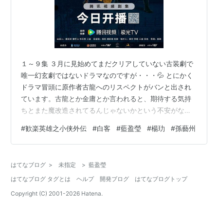
１～９集 ３月に見始めてまだクリアしていない古装劇で
唯一幻玄劇ではないドラマなのですが・・・💦 とにかく
ドラマ冒頭に原作者古龍へのリスペクトがバンと出され
ています。古龍とか金庸とか言われると、期待する気持
ちとまた魔改造されてるんじゃないかという不安がない
まぜになってしまうのですよ。大ファンですとかリスペ
#
歓楽英雄之小侠外伝
#
白客
#
藍盈瑩
#
楊玏
#
孫藝州
クトしてますと言いながら、原作を見るも無残なドラマ
に仕立ててしまう例も少なくないわけで・・・ この「歓
楽英雄」ですけど、最初から古龍原作の魔改造で「武林
はてなブログ
>
未指定
>
藍盈瑩
外伝」の劣化版という現地の視聴者の声が聞こえてきて
はてなブログ タグとは
ヘルプ
開発ブログ
はてなブログトップ
いて、過大な期待はかけらもしてなかったのです
が・・・ま、それで正解だったようです。 原作者古龍…
Copyright (C) 2001-
2026
Hatena.