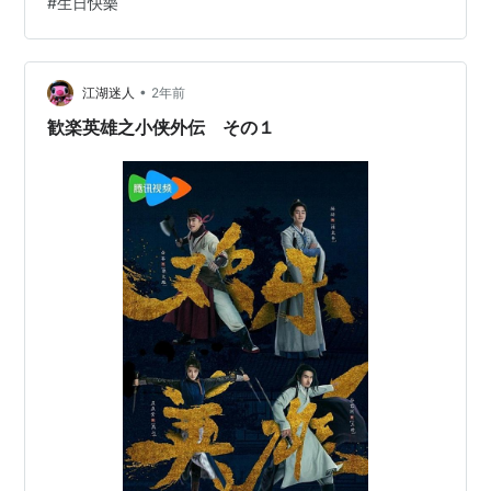
#
生日快樂
魂、マイ・ディア・フレンド～恋するコンシェルジュ
～、明蘭～才媛の春～、ミーユエ 王朝を照らす月） ・藍
盈瑩さん （あなたを見つけたい～See you again～、愛
される花、宮廷の諍い女） ・林允さん （夢華録、キミと​
•
江湖迷人
2年前
奏でる交響曲＜シンフォニー＞、蒼穹の剣） ・趙順…
歓楽英雄之小侠外伝 その１