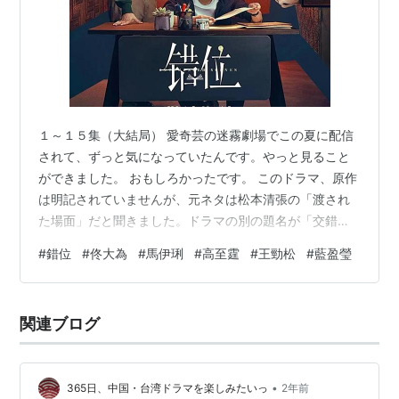
１～１５集（大結局） 愛奇芸の迷霧劇場でこの夏に配信
されて、ずっと気になっていたんです。やっと見ること
ができました。 おもしろかったです。 このドラマ、原作
は明記されていませんが、元ネタは松本清張の「渡され
た場面」だと聞きました。ドラマの別の題名が「交錯的
情景」。これは松本清張の「渡された場面」の中文タイ
#
錯位
#
佟大為
#
馬伊琍
#
高至霆
#
王勁松
#
藍盈瑩
トルなんですね。 「渡された場面」はもう遥か昔に読ん
だことがありますが、覚えているのは小説の盗作と殺人
事件が絡んだ話だったという程度。新鮮な気持ちで見る
関連ブログ
ことができました。 何しろ元ネタ松本清張に監制が「隠
秘的角落」の韓三平、ミステリ好きとしては期待したく
なりますよね。 ドラマは秦江市で起こった…
•
365日、中国・台湾ドラマを楽しみたいっ
2年前