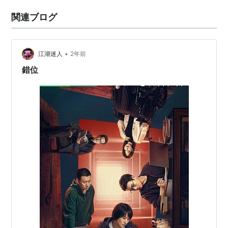
関連ブログ
•
江湖迷人
2年前
錯位