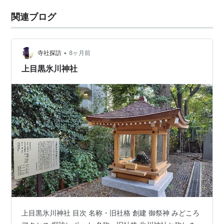
関連ブログ
•
寺社探訪
8ヶ月前
上目黒氷川神社
上目黒氷川神社 目次 名称・旧社格 創建 御祭神 みどころ