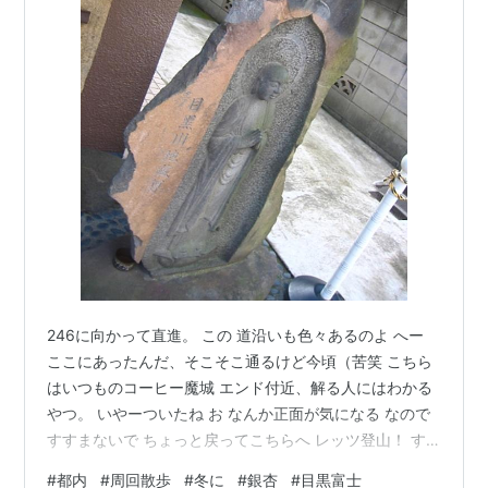
246に向かって直進。 この 道沿いも色々あるのよ へー
ここにあったんだ、そこそこ通るけど今頃（苦笑 こちら
はいつものコーヒー魔城 エンド付近、解る人にはわかる
やつ。 いやーついたね お なんか正面が気になる なので
すすまないで ちょっと戻ってこちらへ レッツ登山！ す
ると なんかギンナン臭するなあと。 !? ある。 ・・・一
#
都内
#
周回散歩
#
冬に
#
銀杏
#
目黒富士