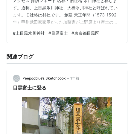
アクセス 探訪レポート 名称・旧社格 氷川神社と称しま
す。通称、上目黒氷川神社、大橋氷川神社と呼ばれてい
ます。旧社格は村社です。 創建 天正年間（1573-1592.
年）甲州武田家家臣だった加藤家が上野原より産土の大
神を当地に迎えたとされています。 御祭神 素戔嗚尊 天
#
上目黒氷川神社
#
目黒富士
#
東京都目黒区
照大御神 菅原道真 みどころ 小高い山（崖）の上にあ
り、静謐な雰囲気に包まれています。 アクセス 目黒区大
橋2-16-21 東急田園都市線「池尻大橋」徒歩５分 探訪レ
関連ブログ
ポート 国道246号線に面していて、まさに喧騒の中にあ
る神社です。正面の鳥居の横には、大山道の石碑が置
か…
•
Peepooblue’s Sketchbook
1年前
目黒富士に登る