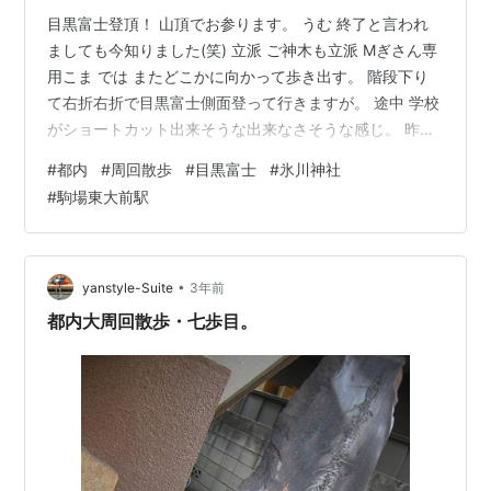
目黒富士登頂！ 山頂でお参ります。 うむ 終了と言われ
ましても今知りました(笑) 立派 ご神木も立派 Mぎさん専
用こま では またどこかに向かって歩き出す。 階段下り
て右折右折で目黒富士側面登って行きますが。 途中 学校
がショートカット出来そうな出来なさそうな感じ。 昨今
はよくわからないので一旦迂回 で トナーイの学校がある
#
都内
#
周回散歩
#
目黒富士
#
氷川神社
付近というのは 大体 電車の駅ありがちという感じでまだ
#
駒場東大前駅
乗らないスルーで 通過でつづく。
•
yanstyle-Suite
3年前
都内大周回散歩・七歩目。