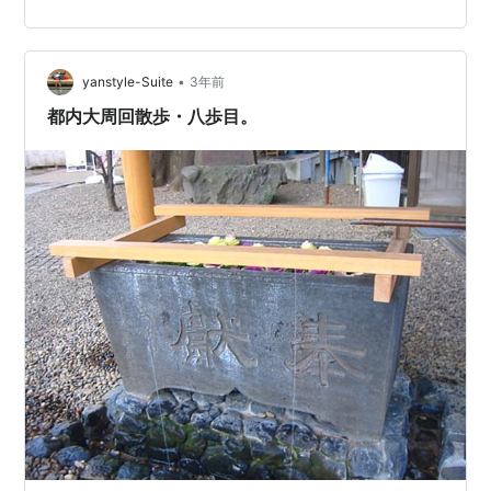
が見えない。 近所の畑の菜の花。 先日、江戸の侍・村尾
嘉陵の書いた「上めぐろ村に遊ぶ記」に導かれて目黒区
の元富士（上目黒1‐8）と新富士（中目黒2‐1）を訪ねた
•
が、どちらも現存しない。このうち、元富士にあった浅
yanstyle-Suite
3年前
間神社や石造物などが移されている上目黒氷川神社（大
都内大周回散歩・八歩目。
橋2‐16‐21）にも散策の帰りに…