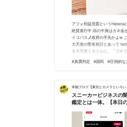
アフォ利益意図というHaten
絶賛進行中 頭の中身はカネ金
イコパス🗾政府の手先かよw こーなっ
大天使の聖名祝日とあって ten
る大天使ミカエルに、「ゴキブ
#
真贋判定
#
国民
#
圧倒的な
本能ブログ【東京とカメラといろい
スニーカービジネスの
鑑定とは一体。【本日