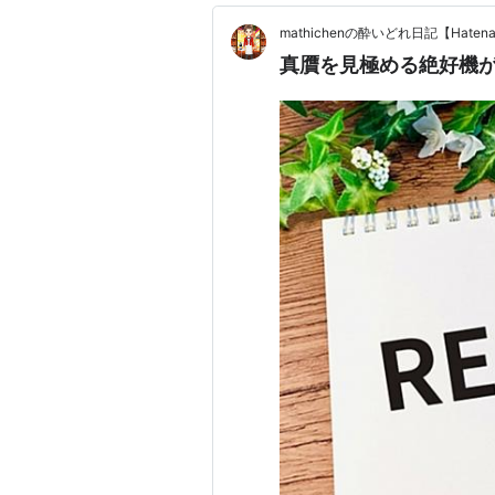
mathichenの酔いどれ日記【Haten
真贋を見極める絶好機