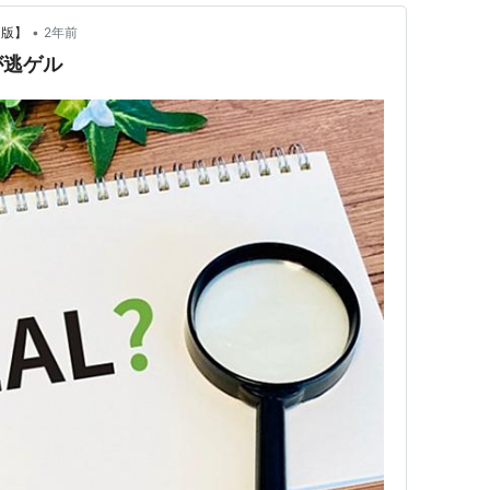
•
a版】
2年前
が逃ゲル