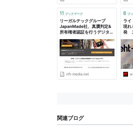
03:28 トラックバック このエン
トリーのトラックバックURL:
http://mew5.com/mt/mt-
11
8
ブックマーク
ブ
tb.cgi/238
リーガルテックグループ
ライ
JapanMade社、真贋判定&
現れ
所有権者認証を行うデジタル
発 
認証書HyperJ NFTサービス
を開始
nft-media.net
w
関連ブログ