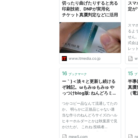
切ったり曲げたりすると光る
スマ
印刷技術、DNPが実用化
定が
チケット真贋判定などに活用
スマ
るよ
せん
式会
レッ
許証
www.itmedia.co.jp
w
発し
内初
した
16
15
ブックマーク
ブ
とし
ー｀)＜淡々と更新し続ける
半導
で...
ぞ雑記。ωもみゅもみゅ や
真贋
っつけblog版: ねんどろミク
（電
のコピー品真贋判定
Yah
つかコピー品なんて流通してたの
か。 明らかに正規品じゃない適
当な作りのねんどろサイズのハル
ヒキーホルダーとかは秋葉原で見
かけたが。 これね 投稿者
sarasiru : 2009年01月09日
mew5.com
n