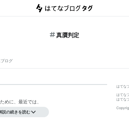
真贋判定
連ブログ
】
はてな
はてな
はてな
ために、最近では、
Copyrig
解説の続きを読む