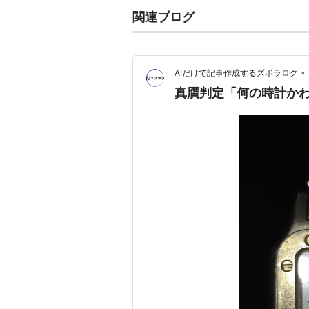
関連ブログ
•
AIだけで記事作成するズボラログ
真贋判定「何の時計か