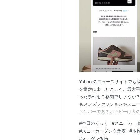
Yahoo!のニュースサイトでも
を鑑定に出したところ、最大
った事件をご存知でしょうか？
もメンズファッションやスニ
メンバーであるホッピーは大の
レアダンクをBTC（ビットコ
#
本日のくっく
#
スニーカー
GPもファッションは好きです
#
スニーカーダンク暴露
#
本
ットも成熟しつつある今個人的
#
スニダン偽物