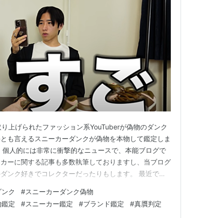
取り上げられたファッション系YouTuberが偽物のダンク
手とも言えるスニーカーダンクが偽物を本物して鑑定しま
 個人的には非常に衝撃的なニュースで、本能ブログで
ーカーに関する記事も多数執筆しておりますし、当ブログ
ダンク好きでコレクターだったりもします。 最近では
イン）に変える企画も好評ですがｗ自分もメンバーのトモ
ダンク
#
スニーカーダンク偽物
し、二次市場と呼ばれるレアアイテムを流通するマーケ
物鑑定
#
スニーカー鑑定
#
ブランド鑑定
#
真贋判定
には小さくな…