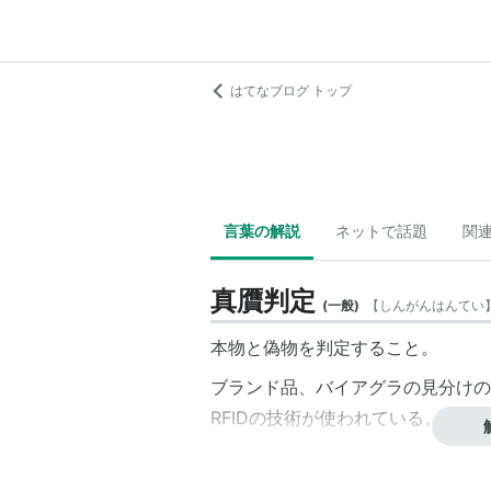
はてなブログ トップ
言葉の解説
ネットで話題
関
真贋判定
(
一般
)
【
しんがんはんてい
本物と偽物を判定すること。
ブランド品、バイアグラの見分けの
RFIDの技術が使われている。