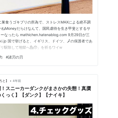
aに巣食うゴキブリの所為で、ストレスMAXによる絶不調
かねMoneyだらけなんて、国民虐待を生き甲斐とするサ
たら mathichen.hatenablog.com 9月29日が三
ki.jp 国で挙げると、イギリス、ドイツ、🗾の保護者であ
リ駆除して地獄へ💁🥺」を祈るワイw
力
#
諸刃の刃
•
ろと】
4年前
闇！スニーカーダンクがまさかの失態！真贋
のくっく】【ダンク】【ナイキ】