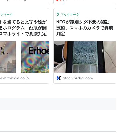
5
ックマーク
ブックマーク
トを当てると文字や絵が
NECが識別タグ不要の認証
るホログラム 凸版が開
技術、スマホのカメラで真贋
スマホライトで真贋判定
判定
ww.itmedia.co.jp
xtech.nikkei.com