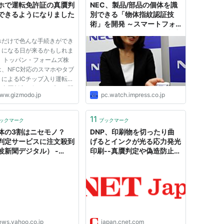
ホで運転免許証の真贋判
NEC、製品/部品の個体を識
できるようになりました
別できる「物体指紋認証技
術」を開発 ～スマートフォ
ンで撮影するだけで真贋判定
ホだけで色んな手続きができ
や流通/品質管理が可能
うになる日が来るかもしれま
。 トッパン・フォームズ株
は、NFC対応のスマホやタブ
トによるICチップ入り運転免
の真贋判定を行うアプリを開
ww.gizmodo.jp
pc.watch.impress.co.jp
ました。この新システムは国
のとりくみ。今年3月に発表
｢ファストショット｣の新機能
11
ックマーク
ブックマーク
て、8月よりリリース予定
体の3割はニセモノ？
DNP、印刷物を切ったり曲
判定サービスに注文殺到
げるとインクが光る応力発光
波新聞デジタル） -
印刷--真贋判定や偽造防止に
oo!ニュース
応用
ews.yahoo.co.jp
japan.cnet.com