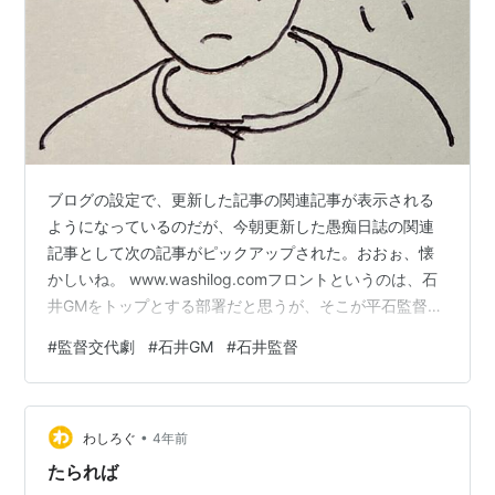
ブログの設定で、更新した記事の関連記事が表示される
ようになっているのだが、今朝更新した愚痴日誌の関連
記事として次の記事がピックアップされた。おおぉ、懐
かしいね。 www.washilog.comフロントというのは、石
井GMをトップとする部署だと思うが、そこが平石監督か
ら三木監督への交代を決定した理由について話題にして
#
監督交代劇
#
石井GM
#
石井監督
いる。そのとき題材にしたのが朝日新聞に掲載されたコ
ラムなんだけど、そのコラムに記載されたこの部分。 要
所で主軸が何も起きない内野フライに倒れるという場面
•
が目立った楽天に、１点をもぎ取るための精密なプレー
わしろぐ
4年前
を根付かせる...。成績を残した監督からの交代劇には、
たられば
そんな狙いが込められている…