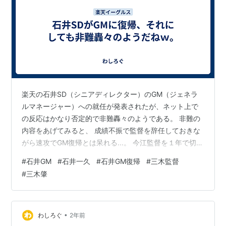
楽天の石井SD（シニアディレクター）のGM（ジェネラ
ルマネージャー）への就任が発表されたが、ネット上で
の反応はかなり否定的で非難轟々のようである。 非難の
内容をあげてみると、 成績不振で監督を辞任しておきな
がら速攻でGM復帰とは呆れる...。 今江監督を１年で切っ
ておいて自分はGMに戻るのか...。 マー君を追い出し、自
#
石井GM
#
石井一久
#
石井GM復帰
#
三木監督
分はGM復帰かよ...。 ３位はBクラスと言った本人は４位
#
三木肇
でも監督複数年、GM復帰...。 オーナーに気に入られる才
能だけはある。 安楽問題を今江監督に押し付けて、１年
経ったらその今江を切って自分は復帰とは...。 と、ま
あ、そうとれなくもない指摘ではあるが、どれも意地の
•
わしろぐ
2年前