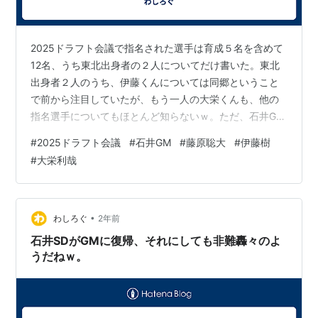
2025ドラフト会議で指名された選手は育成５名を含めて
12名、うち東北出身者の２人についてだけ書いた。東北
出身者２人のうち、伊藤くんについては同郷ということ
で前から注目していたが、もう一人の大栄くんも、他の
指名選手についてもほとんど知らないｗ。ただ、石井GM
が楽天に来てからのドラフト指名選手は大きくハズレて
#
2025ドラフト会議
#
石井GM
#
藤原聡大
#
伊藤樹
いない印象なので、2025ドラ戦士たちも楽しみにしてい
#
大栄利哉
いと思っている。ちなみに石井GMが楽天に来たのが
2018年、それ以降にドラフトで獲った選手の主なところ
は次のとおり。2018年：辰己、太田、小郷、渡邊佳明、
鈴木ソラ 2019年：小深田、黒川、武藤、瀧中 2020年：
•
わしろぐ
2年前
早川、藤井、入江、内 …
石井SDがGMに復帰、それにしても非難轟々のよ
うだねｗ。