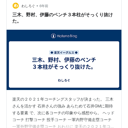
•
が実際に行われることは永遠にないわけだから...。石井
わしろぐ
6年前
監督はGM（だけ）だったときに、平石イーグルスの問題
三木、野村、伊藤のベンチ３本柱がそっくり抜け
点をいくつかあげ…
た。
楽天の２０２１年コーチングスタッフが決まった。 三木
さんを活かす 石井さんの強み あらためて石井GMに期待
する要素 で、次に各コーチの印象やら感想やら。 ヘッド
コーチ 打撃コーチ 投手コーチ 一軍内野守備走塁コーチ
一軍外野守備走塁コーチ おわりに 楽天の２０２１年コー