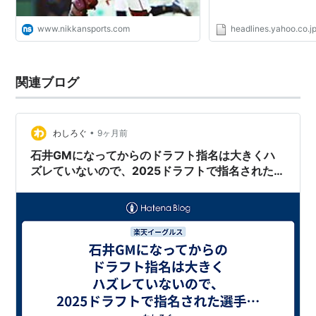
www.nikkansports.com
headlines.yahoo.co.j
関連ブログ
•
わしろぐ
9ヶ月前
石井GMになってからのドラフト指名は大きくハ
ズレていないので、2025ドラフトで指名された選
手も期待していいと思うｗ。