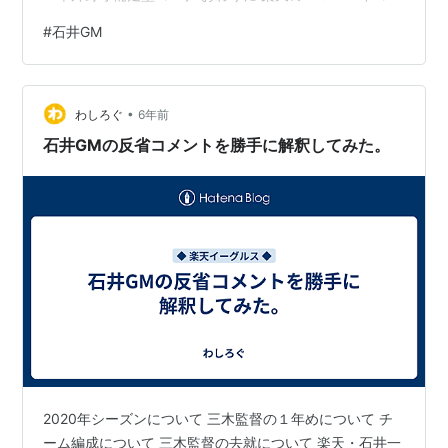
チングスタッフが決まった。 full-count.jp 三木、野村、
#
石井GM
伊藤のお友達ベンチ３本柱がそっくり抜けた。ま、変わ
るとしたらこれしかないよね、という感じ。野村と伊藤
は２軍からも消えた。見た目どおりだったということ
•
か。 ポジション 名前 監督 石井和久 一軍ヘッドコーチ 真
わしろぐ
6年前
喜志 康永 一軍打撃コーチ 金森 栄治 一軍打撃コーチ…
石井GMの反省コメントを勝手に解釈してみた。
2020年シーズンについて 三木監督の１年めについて チ
ーム編成について 三木監督の去就について 楽天・石井一