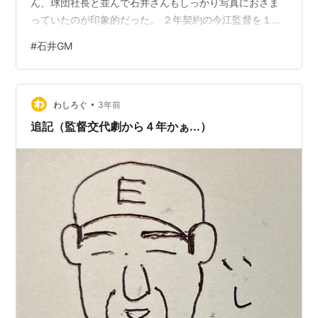
ん、球団社長と並んで石井さんもしっかり写真におさま
っていたのが印象的だった。 ２年契約の今江監督を１年
で解除した楽天、ファン離れが懸念されると報道機関が
#
石井GM
騒ぎ立てていたが、この監督解任劇の影の主導者的な報
道もあった石井さんをあえてGMに復帰させるあたり、球
団はそんなことをまったく意に介していないようだ。 サ
•
ンド・伊達さんに言わせると「人気商売だからもっと上
わしろぐ
3年前
手くやれ」ということになるが、ここまで「我感せず」
追記（監督交代劇から４年かぁ...）
でやられると、かえって気持ちいい。私などは逆…