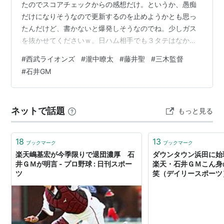
たのでスコアチェックからの感想だけ。というか、愚痴
だけになりそうなので更新するのを止めようかとも思っ
たんだけど、書かないと爆発しそうなのでね。少しガス
を抜かせてくださいｗ。日ハム相手でも３タテはなかっ
たはずで、これが初の３タテかな、たぶん...。ネットニ
#
西武ライオンズ
#
瀧中瞭太
#
藤井聖
#
三木監督
ュースによると４連敗は今シーズン早くも３度目なんで
#
石井GM
すね。それでよく３タテがなかったな、と驚いています
ｗ。シーズン序盤には接戦をものにする強さが見えた時
期もありましたが、あれはなんだったのでしょう。化け
ネットで話題
もっと見る
の皮がすぐに剥がれてしまったようでちょっとショック
です。ただ、そういう戦い方ができていた時期…
18
13
ブックマーク
ブックマーク
楽天嶋基宏が今季限りで退団濃厚 石
ダウンタウン浜田に
井ＧＭが明言 - プロ野球 : 日刊スポー
楽天・石井ＧＭこん身
ツ
笑（デイリースポーツ） 
ース