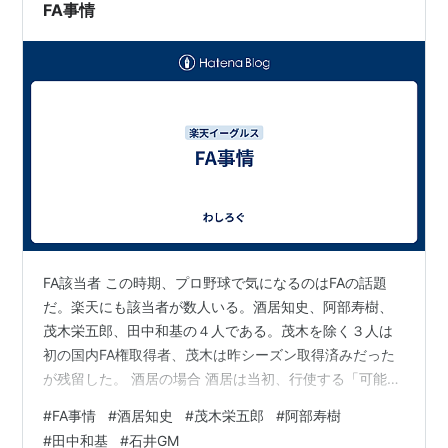
悪い見…
FA事情
FA該当者 この時期、プロ野球で気になるのはFAの話題
だ。楽天にも該当者が数人いる。酒居知史、阿部寿樹、
茂木栄五郎、田中和基の４人である。茂木を除く３人は
初の国内FA権取得者、茂木は昨シーズン取得済みだった
が残留した。 酒居の場合 酒居は当初、行使する「可能性
あり」の報道があって心配していたが、どうやら「残
#
FA事情
#
酒居知史
#
茂木栄五郎
#
阿部寿樹
留」と決めたらしい。 hochi.news 石井GMの働きがあっ
#
田中和基
#
石井GM