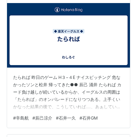
たられば 昨日のゲーム H３−４E ナイスピッチング 危な
かったソンと松井 帰ってきた●● 辰己 涌井 たられば カ
ード負け越しが続いているからか、イーグルスの周囲は
「たられば」のオンパレードになりつつある。上手くい
かなった結果の後で、こうしていれば....、あぁしていれ
ば....。選択肢がいくつかあって、自分の思っていた選択
#
辛島航
#
辰己涼介
#
石井一久
#
石井GM
肢ではないところで采配（プレー）が行われ、それが悪
い結果になったときに出てくる。ただ、こればかりは、
「何が正解なのか」だれにも分からない。「たられば」