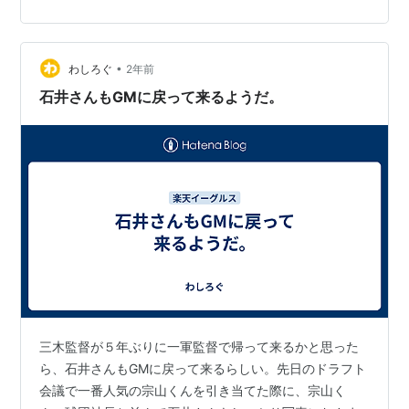
たらしい。今季４９試合に登板し２６ホールドの成績を
残した酒居にはオリックスやDeNAが獲得に乗り出してい
るという報道もあったから、石井GMの「返り咲き一発目
の仕事」としてはグッジョブだったのではないかｗ。 茂
•
わしろぐ
2年前
木の場合 茂木にはヤ…
石井さんもGMに戻って来るようだ。
三木監督が５年ぶりに一軍監督で帰って来るかと思った
ら、石井さんもGMに戻って来るらしい。先日のドラフト
会議で一番人気の宗山くんを引き当てた際に、宗山く