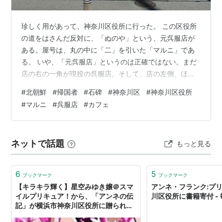
珍しく用があって、神奈川区役所に行った。 この区役所
の道をはさんだ反対に、「ぬのや」という、元呉服店が
ある。屋号は、丸の中に「二」を引いた「マルニ」であ
る。 いや、「元呉服店」というのは正確ではない。まだ
店の右の一角が現役の呉服店。そして、店の左側、ほぼ
４分の３くらいが、いまは「マルニダイニング」という
#
北朝鮮
#
帰国者
#
石碑
#
神奈川区
#
神奈川区役所
カフェになっている。呉服店の息子さんがカフェに改修
#
マルニ
#
呉服店
#
カフェ
したようだ。 ランチタイムにしか行ったことがないのだ
が、何を食べても美味しくて、センスも抜群。お値段も
ほぼ1000円以下と超リーズナブル。もし神奈川区役所に
ネットで話題
もっと見る
来ることがあれば（？）、いや、反町駅周辺に来ること
があれば、是非。夜もやっている。 さて、…
6
5
ブックマーク
ブックマーク
【キラキラ輝く】星空みゆき嬢＠スマ
アンネ・フランク:プ
イルプリキュア！から、「アンネの伝
川区役所に書籍寄付 -
記」が横浜市神奈川区役所に贈られる
【タイガー・スープレックス】 - ”