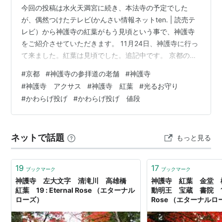
今回の投稿は水火天満宮に続き、本法寺の予定でした
が、偶然つけたテレビ(かんさい情報ネットten. | 読売テ
レビ）から神護寺の紅葉がもう見頃という事で、神護寺
をご紹介させていただきます。 11月24日、神護寺に行っ
て来ました。紅葉は見頃でした。追記中です。 京都の紅
葉は来週から見頃になるかと思いましたが、昨年撮った
#
京都
#
神護寺の参拝道の老舗
#
神護寺
写真から見ると高雄の神護寺は11月23日、既に見頃でし
#
神護寺 アクサス
#
神護寺 紅葉
#
光るお守り
た。 ちなみに、嵐山も見頃だそうです。昨年、11月27日
#
かわらげ投げ
#
かわらげ投げ 値段
に嵐山と嵯峨野をめぐりましたが、紅葉が見頃でした。
今年の紅葉は猛暑の影響で少し遅れるのではと思いまし
たが、逆に少し早く進んだ気もします。 来週からの京都
ネットで話題
もっと見る
は本格的な紅葉シーズ…
19
17
ブックマーク
ブックマーク
神護寺 左大文字 清滝川 高雄橋
神護寺 紅葉 金堂 
紅葉 19 : Eternal Rose （エターナル
動明王 宝蔵 書院 19 :
ローズ）
Rose （エターナルロ