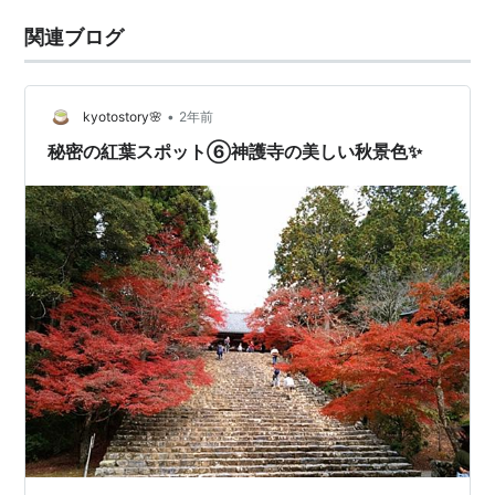
関連ブログ
•
kyotostory🌸
2年前
秘密の紅葉スポット⑥神護寺の美しい秋景色✨