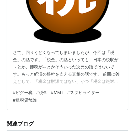
さて、回りくどくなってしまいましたが、今回は「税
金」の話です。「税金」の話といっても、日本の税収が
～とか、節税が～とかそういった次元の話ではないで
す。もっと経済の根幹を支える真相の話です。 前回に答
えとして、「税金は財源ではない」かつ「税金は絶対に
必要不可欠」ということです。とお伝えしました。「日
#
ピグー税
#
税金
#
MMT
#
スタビライザー
本は財政破綻しない」という前知識を加味してお伝えし
#
租税貨幣論
ていきます。 【前回まで】本当のお金の話① 仮想通貨
の根本的な勘違い 本当のお金の話② 経済成長により目
減りするお金本当のお金の話③ デフレーションにより
関連ブログ
20万人が余計に死んだ本当のお金の話④ なぜ日本が財
政破綻しないのか 目次 税金の４つの役割 第４…