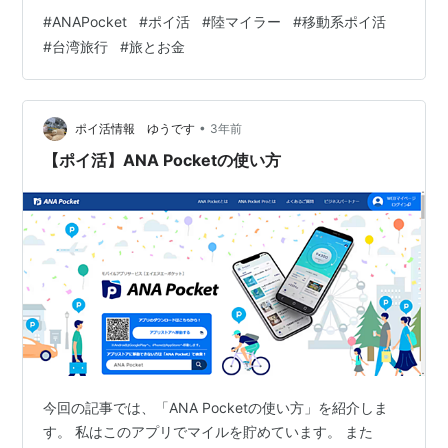
湾旅行でも、このアプリでコツコツ貯めたマイルを使い
#
ANAPocket
#
ポイ活
#
陸マイラー
#
移動系ポイ活
ました。 ANA Pocketってどんなアプリ？ 簡単にいう
#
台湾旅行
#
旅とお金
と、 歩く 電車に乗る 車で移動する など、日常の移動で
ポイントが貯まり、そのポイントを使ってアプリ内のガ
チャを回すと、ANAマイルや他社ポイントに交換できる
アプリです。 ガチャは、マイルガチャとdポイントなど
•
ポイ活情報 ゆうです
3年前
の他社ポイントに…
【ポイ活】ANA Pocketの使い方
今回の記事では、「ANA Pocketの使い方」を紹介しま
す。 私はこのアプリでマイルを貯めています。 また