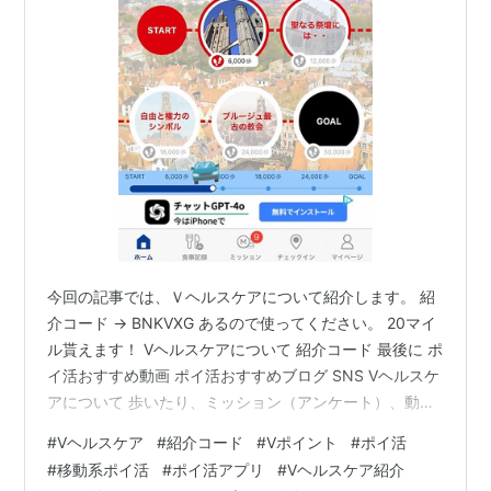
今回の記事では、Ｖヘルスケアについて紹介します。 紹
介コード → BNKVXG あるので使ってください。 20マイ
ル貰えます！ Vヘルスケアについて 紹介コード 最後に ポ
イ活おすすめ動画 ポイ活おすすめブログ SNS Vヘルスケ
アについて 歩いたり、ミッション（アンケート）、動画
を見るとマイルが貰えます。 500マイル集めると、100
#
Vヘルスケア
#
紹介コード
#
Vポイント
#
ポイ活
Ｖポイントになります。 ＊毎日5000歩の場合、Ｖポイ
#
移動系ポイ活
#
ポイ活アプリ
#
Vヘルスケア紹介
ントにするまでに2～3月ほどかかります。 紹介コード 新