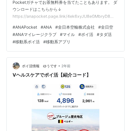
Pocketガチャでお茶無料券を当てたこともあります。 ダ
ウンロードはこちらから↓
https://anapocket.page.link/4ek6xyJU8eGMbryD8
https://www.ana.co.jp/ja/jp/share/ana-pocket/ ANA
#
ANAPocket
#
ANA
#
全日本空輸株式会社
#
全日空
Pocketについて ANA Pocketのポイント貯め方 ガチャに
#
ANAマイレージクラブ
#
マイル
#
ポイ活
#
タダ活
ついて 紹介コード 最後に ポイ活おすすめ動画 ポイ活お
#
移動系ポイ活
#
移動系アプリ
すすめブログ SNS ANA Pocketについて ANA Pocketは
ANA X株式会社…
•
ポイ活情報 ゆうです
2年前
Vヘルスケアでポイ活【紹介コード】