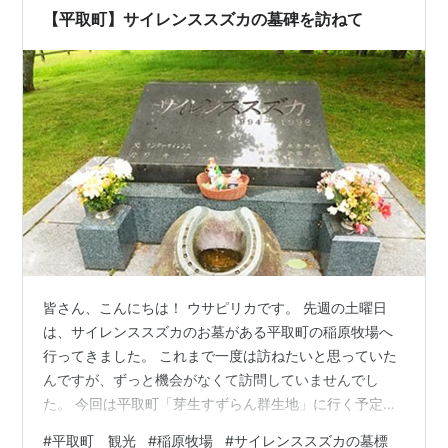
【平取町】サイレンススズカの墓碑を訪ねて
皆さん、こんにちは！ ウサピリカです。 先週の土曜日
は、サイレンススズカのお墓がある平取町の稲原牧場へ
行ってきました。 これまで一度は訪ねたいと思っていた
んですが、ずっと機会がなくて訪問していませんでし
た。 今回は平取町「芽生すずらん群生地」に行く予定が
あったので、その途中にある稲原牧場に、ちょっと立ち
#
平取町 観光
#
稲原牧場
#
サイレンススズカの墓標