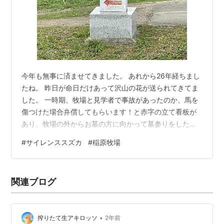
今年も無事に済ませてきました。 あれから26年経ちまし
たね。 昨日が命日だけあって沢山の花が送られてきてま
した。 一時期、牧場と見学者で事故があったのか、馬を
傷つけた場合弁償してもらいます！と赤字の立て看板が
あり、牧場の外からお墓の方に向かって墓参りをしたの
ですが、近年、ウマ娘効果か看板もなくなり墓参りしや
#
サイレンススズカ
#
稲原牧場
すくなりました（騒いでいいと言うわけではありませ
ん。ご好意で墓参りさせてもらってますので私語は慎し
み静かに迷惑かけないよう徹底しています）。 稀代の逃
関連ブログ
げ馬、ゲートセンス、テンの早さは異常でしたよね。 ま
たあのような馬に出会いたいものです。 スズカが現役だ
った頃、当時の競馬中継、スーパー競馬で…
•
搾りたて生アキロッソ
2年前