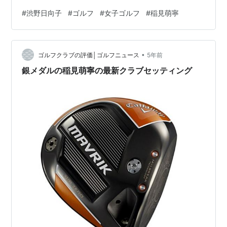
#
渋野日向子
#
ゴルフ
#
女子ゴルフ
#
稲見萌寧
•
ゴルフクラブの評価│ゴルフニュース
5年前
銀メダルの稲見萌寧の最新クラブセッティング