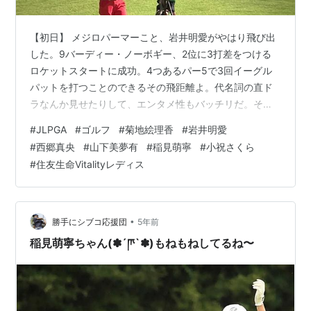
【初日】 メジロパーマーこと、岩井明愛がやはり飛び出
した。9バーディー・ノーボギー、2位に3打差をつける
ロケットスタートに成功。4つあるパー5で3回イーグル
パットを打つことのできるその飛距離よ。代名詞の直ド
ラなんか見せたりして、エンタメ性もバッチリだ。それ
なのに今季まだ1勝止まりなのは、まさにメジロパーマー
#
JLPGA
#
ゴルフ
#
菊地絵理香
#
岩井明愛
のようなゴール前での失速にある。ラスト2ホールを普通
#
西郷真央
#
山下美夢有
#
稲見萌寧
#
小祝さくら
にパーであがれば優勝、やらなくていいプレーオフもあ
#
住友生命Vitalityレディス
ったはず。今回は3日間で-30を出すくらいの気持ちで弾
丸ゴールをしてほしいものだ。
https://ja.wikipedia.org/wiki/%E3%83%A1%E3%82%B8
%E3%8…
•
勝手にシブコ応援団
5年前
稲見萌寧ちゃん(✽︎´ཫ`✽︎)もねもねしてるね〜