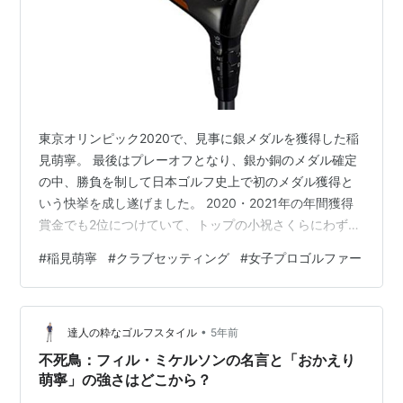
東京オリンピック2020で、見事に銀メダルを獲得した稲
見萌寧。 最後はプレーオフとなり、銀か銅のメダル確定
の中、勝負を制して日本ゴルフ史上で初のメダル獲得と
いう快挙を成し遂げました。 2020・2021年の年間獲得
賞金でも2位につけていて、トップの小祝さくらにわずか
200万円差まで迫る活躍をみせています。 稲見萌寧の最
#
稲見萌寧
#
クラブセッティング
#
女子プロゴルファー
新のクラブセッティングについて取り上げます。 稲見萌
寧のドライバー キャロウェイ MAVRIKサブゼロドライバ
ー ドライバーは、キャロウェイから2020年に発売の
•
MAVRIKサブゼロドライバーです。 同社からは2021年モ
達人の粋なゴルフスタイル
5年前
デルのEPIC 2021が発売されていますが、同シリーズで…
不死鳥：フィル・ミケルソンの名言と「おかえり
萌寧」の強さはどこから？