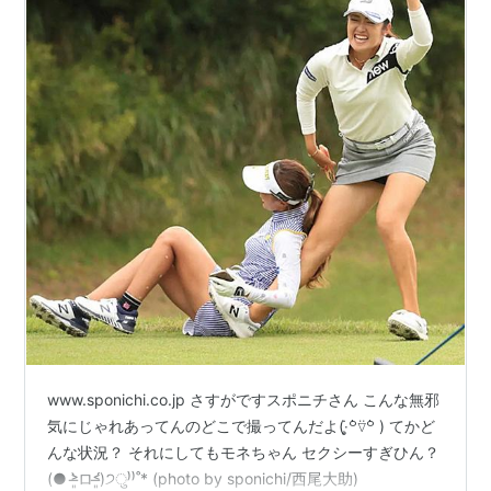
www.sponichi.co.jp さすがですスポニチさん こんな無邪
気にじゃれあってんのどこで撮ってんだよ(‧̣̥̇꒪່⍢꒪່ ) てかど
んな状況？ それにしてもモネちゃん セクシーすぎひん？
(● ˃̶͈̀ロ˂̶͈́)੭ु⁾⁾˚* (photo by sponichi/西尾大助)