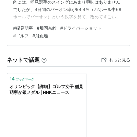
的には、稲見選手のスイングにあまり興味はありません
でしたが、4日間のパーオン率が94.4％（72ホール中68
ホールでパーオン）という数字を見て、改めてすごいス
イングなのだと思わされました。 稲見選手のスイングの
#
稲見萌寧
#
畑岡奈紗
#
ドライバーショット
素晴らしいところは下半身の安定からくる体全体の安定
#
ゴルフ
#
飛距離
だと思います。稲見選手は地面反力のようなインパクト
でジャンプをするような動きをしません。それどころ
か、ドライバーの時でさえ左足はインパクトまで地面に
ネットで話題
もっと見る
しっかりついていて、下半身が非常に安定しています。
おそらく、稲見選手は飛ばす気に…
14
ブックマーク
オリンピック【詳細】ゴルフ女子 稲見
萌寧が銀メダル | NHKニュース