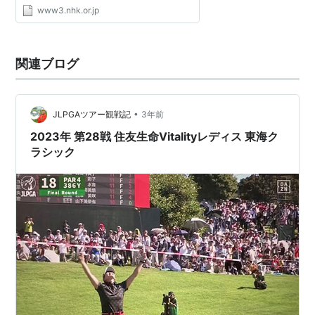
www3.nhk.or.jp
関連ブログ
•
JLPGAツアー観戦記
3年前
2023年 第28戦 住友生命Vitalityレディス 東海ク
ラシック