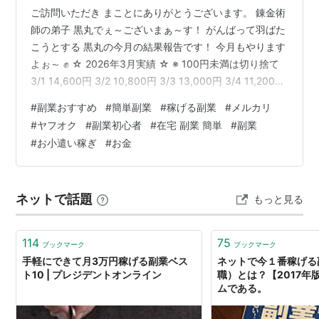
ご訪問いただき まことにありがとうございます。 錬金術
師の弟子 黒丸でぇ～ございまぁ～す！ がんばって羽ばた
こうとする 黒丸の今月の結果報告です！ 今月もやります
よぉ～ ✊ ☆ 2026年3月実績 ☆ ※ 100円未満は切り捨て
3/1 14,600円 3/2 10,800円 3/3 13,000円 3/4 11,200円
3/5 9,500円 3/6 12,100円 3/7 16,300円 3/8 20,400円
#
副業おすすめ
#
簡単副業
#
稼げる副業
#
メルカリ
3/9 13,200円 3/10 11,500円 3/11 7,600円 3/12 11,700
#
ヤフオク
#
副業初心者
#
在宅 副業 簡単
#
副業
円 3/13 8,300円 3/14 14,500円 3/15 13,700円 3/…
#
お小遣い稼ぎ
#
お金
ネットで話題
もっと見る
114
75
ブックマーク
ブックマーク
手軽にできて月3万円稼げる副業ベス
ネットで今１番稼げる
ト10 | プレジデントオンライン
職）とは？【2017年版
ムである。