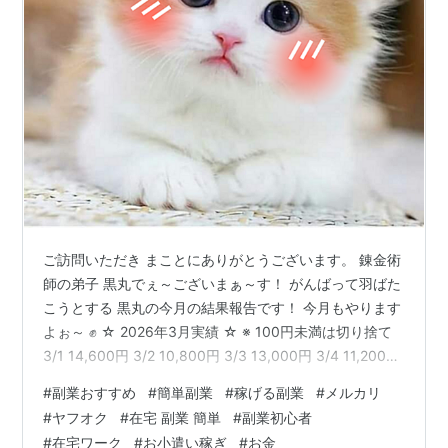
ご訪問いただき まことにありがとうございます。 錬金術
師の弟子 黒丸でぇ～ございまぁ～す！ がんばって羽ばた
こうとする 黒丸の今月の結果報告です！ 今月もやります
よぉ～ ✊ ☆ 2026年3月実績 ☆ ※ 100円未満は切り捨て
3/1 14,600円 3/2 10,800円 3/3 13,000円 3/4 11,200円
3/5 9,500円 3/6 12,100円 3/7 16,300円 3/8 20,400円
#
副業おすすめ
#
簡単副業
#
稼げる副業
#
メルカリ
3/9 13,200円 3/10 11,500円 3月利益合計 132,600円 今
#
ヤフオク
#
在宅 副業 簡単
#
副業初心者
月も Ｒ領域目指してがんばります！ みなさん！ 応援し
#
在宅ワーク
#
お小遣い稼ぎ
#
お金