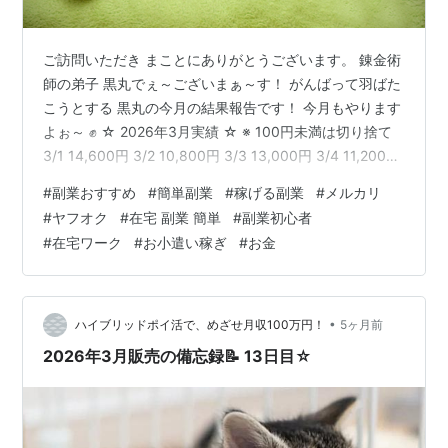
ご訪問いただき まことにありがとうございます。 錬金術
師の弟子 黒丸でぇ～ございまぁ～す！ がんばって羽ばた
こうとする 黒丸の今月の結果報告です！ 今月もやります
よぉ～ ✊ ☆ 2026年3月実績 ☆ ※ 100円未満は切り捨て
3/1 14,600円 3/2 10,800円 3/3 13,000円 3/4 11,200円
3/5 9,500円 3/6 12,100円 3/7 16,300円 3/8 20,400円
#
副業おすすめ
#
簡単副業
#
稼げる副業
#
メルカリ
3/9 13,200円 3/10 11,500円 3/11 7,600円 3/12 11,700
#
ヤフオク
#
在宅 副業 簡単
#
副業初心者
円 3/13 8,300円 3/14 14,500円 3月利益合計 174,700
#
在宅ワーク
#
お小遣い稼ぎ
#
お金
円…
•
ハイブリッドポイ活で、めざせ月収100万円！
5ヶ月前
2026年3月販売の備忘録📝 13日目☆