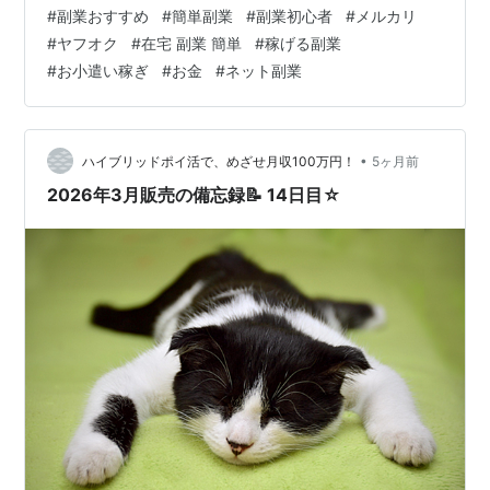
3/5 9,500円 3/6 12,100円 3/7 16,300円 3/8 20,400円
#
副業おすすめ
#
簡単副業
#
副業初心者
#
メルカリ
3/9 13,200円 3/10 11,500円 3/11 7,600円 3/12 11,700
#
ヤフオク
#
在宅 副業 簡単
#
稼げる副業
円 3/13 8,300円 3/14 14,500円 3/15 13,700円 3月…
#
お小遣い稼ぎ
#
お金
#
ネット副業
•
ハイブリッドポイ活で、めざせ月収100万円！
5ヶ月前
2026年3月販売の備忘録📝 14日目☆