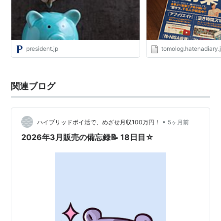
president.jp
tomolog.hatenadiary.
関連ブログ
•
ハイブリッドポイ活で、めざせ月収100万円！
5ヶ月前
2026年3月販売の備忘録📝 18日目☆