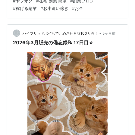
#
ヤフオク
#
在宅 副業 簡単
#
副業ブログ
円 3/13 8,300円 3/14 14,500円 3/15 13,700円 3/…
#
稼げる副業
#
お小遣い稼ぎ
#
お金
•
ハイブリッドポイ活で、めざせ月収100万円！
5ヶ月前
2026年3月販売の備忘録📝 17日目☆