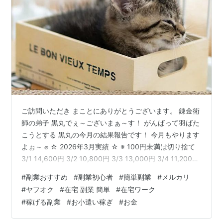
ご訪問いただき まことにありがとうございます。 錬金術
師の弟子 黒丸でぇ～ございまぁ～す！ がんばって羽ばた
こうとする 黒丸の今月の結果報告です！ 今月もやります
よぉ～ ✊ ☆ 2026年3月実績 ☆ ※ 100円未満は切り捨て
3/1 14,600円 3/2 10,800円 3/3 13,000円 3/4 11,200円
3/5 9,500円 3/6 12,100円 3/7 16,300円 3/8 20,400円
#
副業おすすめ
#
副業初心者
#
簡単副業
#
メルカリ
3/9 13,200円 3/10 11,500円 3/11 7,600円 3/12 11,700
#
ヤフオク
#
在宅 副業 簡単
#
在宅ワーク
円 3/13 8,300円 3月利益合計 160,200円 今月も Ｒ領域
#
稼げる副業
#
お小遣い稼ぎ
#
お金
目指してが…