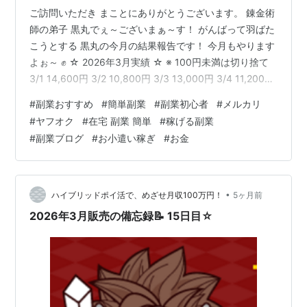
ご訪問いただき まことにありがとうございます。 錬金術
師の弟子 黒丸でぇ～ございまぁ～す！ がんばって羽ばた
こうとする 黒丸の今月の結果報告です！ 今月もやります
よぉ～ ✊ ☆ 2026年3月実績 ☆ ※ 100円未満は切り捨て
3/1 14,600円 3/2 10,800円 3/3 13,000円 3/4 11,200円
3/5 9,500円 3/6 12,100円 3/7 16,300円 3/8 20,400円
#
副業おすすめ
#
簡単副業
#
副業初心者
#
メルカリ
3/9 13,200円 3/10 11,500円 3/11 7,600円 3/12 11,700
#
ヤフオク
#
在宅 副業 簡単
#
稼げる副業
円 3/13 8,300円 3/14 14,500円 3/15 13,700円 3/…
#
副業ブログ
#
お小遣い稼ぎ
#
お金
•
ハイブリッドポイ活で、めざせ月収100万円！
5ヶ月前
2026年3月販売の備忘録📝 15日目☆