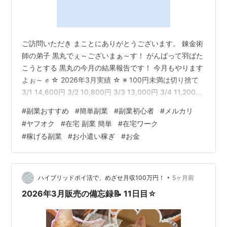
ご訪問いただき まことにありがとうございます。 錬金術
師の弟子 黒丸でぇ～ございまぁ～す！ がんばって羽ばた
こうとする 黒丸の今月の結果報告です！ 今月もやります
よぉ～ ✊ ☆ 2026年3月実績 ☆ ※ 100円未満は切り捨て
3/1 14,600円 3/2 10,800円 3/3 13,000円 3/4 11,200円
3/5 9,500円 3/6 12,100円 3/7 16,300円 3/8 20,400円
#
副業おすすめ
#
簡単副業
#
副業初心者
#
メルカリ
3/9 13,200円 3/10 11,500円 3/11 7,600円 3/12 11,700
#
ヤフオク
#
在宅 副業 簡単
#
在宅ワーク
円 3月利益合計 151,900円 今月も Ｒ領域目指してがんば
#
稼げる副業
#
お小遣い稼ぎ
#
お金
ります！ みなさん！…
•
ハイブリッドポイ活で、めざせ月収100万円！
5ヶ月前
2026年3月販売の備忘録📝 11日目☆