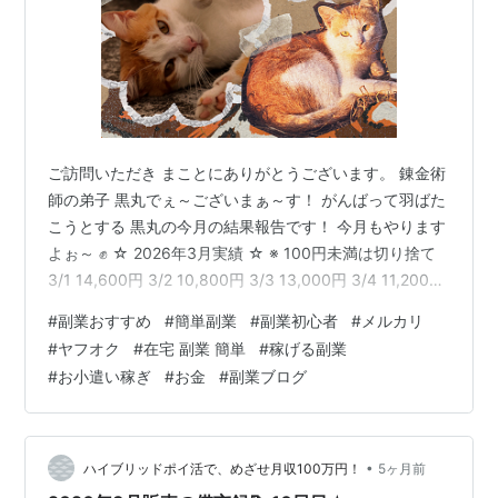
ご訪問いただき まことにありがとうございます。 錬金術
師の弟子 黒丸でぇ～ございまぁ～す！ がんばって羽ばた
こうとする 黒丸の今月の結果報告です！ 今月もやります
よぉ～ ✊ ☆ 2026年3月実績 ☆ ※ 100円未満は切り捨て
3/1 14,600円 3/2 10,800円 3/3 13,000円 3/4 11,200円
3/5 9,500円 3/6 12,100円 3/7 16,300円 3/8 20,400円
#
副業おすすめ
#
簡単副業
#
副業初心者
#
メルカリ
3/9 13,200円 3/10 11,500円 3/11 7,600円 3/12 11,700
#
ヤフオク
#
在宅 副業 簡単
#
稼げる副業
円 3/13 8,300円 3/14 14,500円 3/15 13,700円 3/…
#
お小遣い稼ぎ
#
お金
#
副業ブログ
•
ハイブリッドポイ活で、めざせ月収100万円！
5ヶ月前