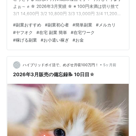
よぉ～ ✊ ☆ 2026年3月実績 ☆ ※ 100円未満は切り捨て
3/1 14,600円 3/2 10,800円 3/3 13,000円 3/4 11,200円
3/5 9,500円 3/6 12,100円 3/7 16,300円 3/8 20,400円
#
副業おすすめ
#
副業初心者
#
簡単副業
#
メルカリ
3/9 13,200円 3/10 11,500円 3/11 7,600円 3月利益合計
#
ヤフオク
#
在宅 副業 簡単
#
在宅ワーク
140,200円 今月も Ｒ領域目指してがんばります！ みなさ
#
稼げる副業
#
お小遣い稼ぎ
#
お金
ん！ 応援して下さ～い 👏 最…
•
ハイブリッドポイ活で、めざせ月収100万円！
5ヶ月前
2026年3月販売の備忘録📝 10日目☆