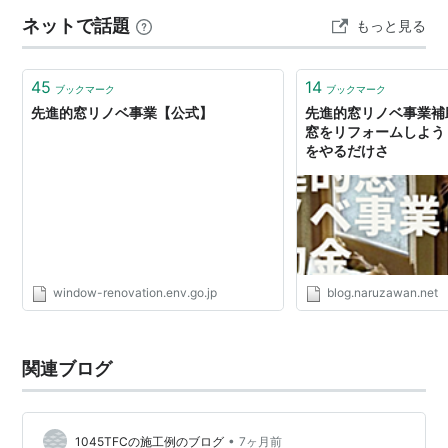
ネットで話題
もっと見る
45
14
ブックマーク
ブックマーク
先進的窓リノベ事業【公式】
先進的窓リノベ事業補
窓をリフォームしよう 
をやるだけさ
window-renovation.env.go.jp
blog.naruzawan.net
関連ブログ
•
1045TFCの施工例のブログ
7ヶ月前