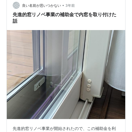
•
ル）で 物はリクシル オンラインショップのが安かった
良い名前が思いつかない
3年前
が、 2千円買えば 送料サービスのAmazonが逆転勝利！
先進的窓リノベ事業の補助金で内窓を取り付けた
（ケチなのでプ…
話
先進的窓リノベ事業が開始されたので、この補助金を利