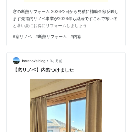
窓の断熱リフォーム 2026今日から見積に補助金額反映し
ます先進的リノベ事業が2026年も継続ですこれで寒い冬
と暑い夏にお得にリフォームしましょう
#
窓リノベ
#
断熱リフォーム
#
内窓
•
haranox’s blog
9ヶ月前
【窓リノベ】内窓つけました