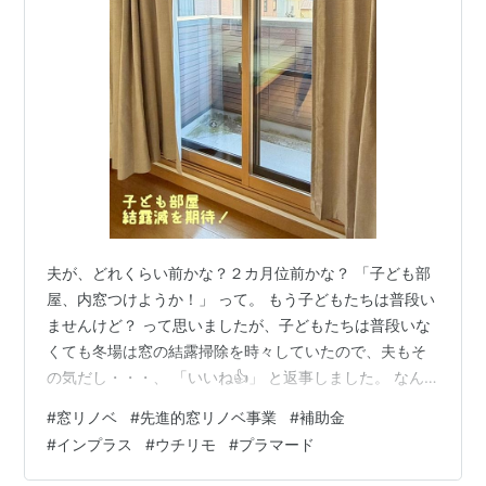
夫が、どれくらい前かな？２カ月位前かな？ 「子ども部
屋、内窓つけようか！」 って。 もう子どもたちは普段い
ませんけど？ って思いましたが、子どもたちは普段いな
くても冬場は窓の結露掃除を時々していたので、夫もそ
の気だし・・・、 「いいね👍」 と返事しました。 なん
でも、窓リノベ 補助金が下りるらしい→参考：先進的窓
#
窓リノベ
#
先進的窓リノベ事業
#
補助金
リノベ事業 その日のうちに、ホームセンター（我が家の
#
インプラス
#
ウチリモ
#
プラマード
場合は、カインズ）に行き、 簡易的な見積もりを取った
ところ、LIXILのインプラスが最安だったので、LIXIL商品