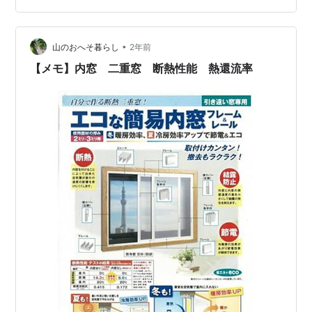
した。 【やりたいこと】南側の大きな窓から入る熱気・
太陽光を和らげたい 【窓の種類】 【窓断熱リフォームの
•
種類】 リフォーム①ガラス交換 リフォーム②カバー工
山のおへそ暮らし
2年前
法 リフォーム③内窓設置（二重窓、二重サッシ） 補助
【メモ】内窓 二重窓 断熱性能 熱還流率
金の申請方法（国） 補助金の申請方法…