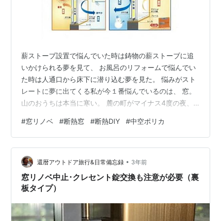
薪ストーブ設置で悩んでいた時は鋳物の薪ストーブに追
いかけられる夢を見て、 お風呂のリフォームで悩んでい
た時は人通口から床下に潜り込む夢を見た。 悩みがスト
レートに夢に出てくる私が今１番悩んでいるのは、 窓。
山のおうちは本当に寒い。 麓の町がマイナス4度の夜、
たぶんここ周辺はマイナス７～8度くらいだと思う。 そ
#
窓リノベ
#
断熱窓
#
断熱DIY
#
中空ポリカ
してそんな日は、寝るときにストーブを消したら明け方
近くには冷気が顔に刺さって文字どおり痛い。ふと室内
の温度計を見ると気温5度。 気温5度なんて、ほぼ外です
•
やん。室内の意味ないですやん。 （いや、あるんだろう
還暦アウトドア旅行&日常備忘録
3年前
けど） 今まで暮らしていた都会の家はどんなに寒くたっ
窓リノベ中止･クレセント錠交換も注意が必要（裏
て室温が１０度以下になることは…
板タイプ）