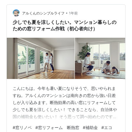
にしました。 正直、こだわりがなかったので、LIXILでも
YKKでも良かったです。 微妙にLIXILさんが安かったの
•
アルくんのシンプルライフ
1年前
で、…
少しでも夏を涼しくしたい。マンション暮らしの
ための窓リフォーム作戦（初心者向け）
こんにちは。今年も暑い夏になりそうで、思いやられま
すね。アルくんのマンションは南向きの窓から強い日差
しが入り込みます。断熱効果の高い窓にリフォームして
少しでも夏を涼しくしたい！ できることなら、自治体や
国の補助金も使いたい！ そう思って調べ始めたのです
が、想像以上に制度が複雑で混乱しました。 そこで、自
#
窓リノベ
#
窓リフォーム 断熱窓
#
補助金
#
エコ
分用のメモとして、ポイントをまとめてみることにしま