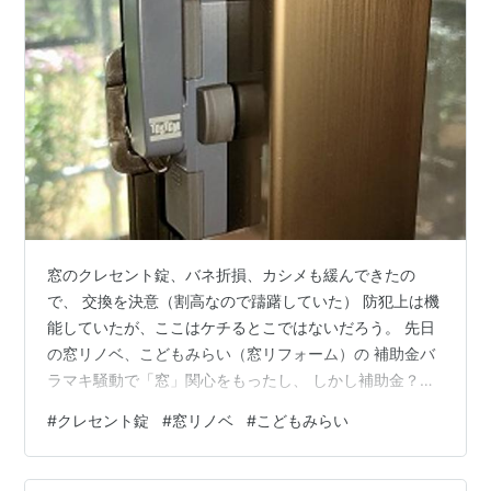
窓のクレセント錠、バネ折損、カシメも緩んできたの
で、 交換を決意（割高なので躊躇していた） 防犯上は機
能していたが、ここはケチるとこではないだろう。 先日
の窓リノベ、こどもみらい（窓リフォーム）の 補助金バ
ラマキ騒動で「窓」関心をもったし、 しかし補助金？国
の借金は？もう、いいか！笑 ウチは 2重窓はキャンセル
#
クレセント錠
#
窓リノベ
#
こどもみらい
し、契約金が戻ってきたので、 そのお金は、今あるモノ
の修繕に回しましょう！ クレセント錠をAmazonで買い
ました！2,500円程度 ウチの窓はトステム（現リクシ